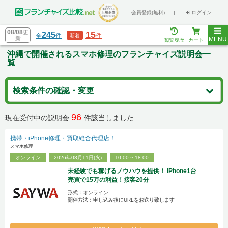
会員登録(無料)
|
ログイン
08/08
更
15
245
全
件
件
新着
新
MENU
閲覧履歴
カート
沖縄で開催されるスマホ修理のフランチャイズ説明会一
覧
検索条件の確認・変更
96
現在受付中の説明会
件該当しました
携帯・iPhone修理・買取総合代理店！
スマホ修理
オンライン
2026年08月11日(火)
10:00 ~ 18:00
未経験でも稼げるノウハウを提供！ iPhone1台
売買で15万の利益！接客20分
形式：オンライン
開催方法：申し込み後にURLをお送り致します