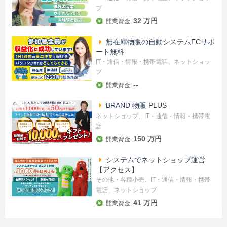
プ
32 万円
開業資金:
無在庫物販の自動システムFCサポ
ート無料
IT・通信・情報・携帯電話、ネットショッ
プ
--
開業資金:
BRAND 物販 PLUS
ネットショップ、IT・通信・情報・携帯電
話
150 万円
開業資金:
システムでネットショップ運営
【アクセス】
その他・各種小売、IT・通信・情報・携帯
電話、ネットショップ
41 万円
開業資金: