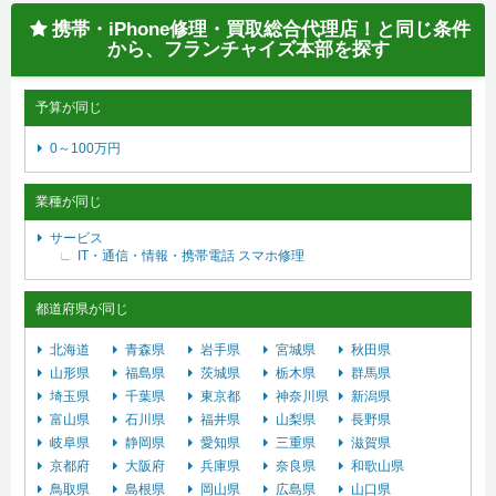
携帯・iPhone修理・買取総合代理店！と同じ条件
から、フランチャイズ本部を探す
予算が同じ
0～100万円
業種が同じ
サービス
IT・通信・情報・携帯電話
スマホ修理
都道府県が同じ
北海道
青森県
岩手県
宮城県
秋田県
山形県
福島県
茨城県
栃木県
群馬県
埼玉県
千葉県
東京都
神奈川県
新潟県
富山県
石川県
福井県
山梨県
長野県
岐阜県
静岡県
愛知県
三重県
滋賀県
京都府
大阪府
兵庫県
奈良県
和歌山県
鳥取県
島根県
岡山県
広島県
山口県