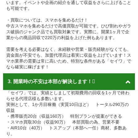
います。イベントや企画の紹介を通して収益をさらに上げること
も可能です。
・買取については、スマホを集めるだけ！
中古スマホを集めるだけで高価買取が可能です。ひび割れやガラ
ス破損のジャンク品でも買取対象です。実際に、開業1ヶ月で企
業からの廃品回収で220万の利益を上げた例もあります。
需要を考える必要はなく、未経験や営業・販売経験がなくても、
資金面が不安でも、加盟代理店は着実に収益を上げています！ス
マホ業界の需要は常に高いため、特別な条件がある「セイワ」で
なら確実に稼げます！
3.
開業時の不安は本部が解決します！
「セイワ」では、実績としまして初期費用の回収を1ヶ月で終わ
らせる代理店様も多数います。
実例として、1か月目稼働（実質10日ほど） トータル290万の
収益
・携帯販売20台（収益160万） 特別プランが提案ができる
・スマホ買取30台（収益90万） 本部買取の為、営業不要
・AIR10台（40万） トスアップ（本部へ一任）商材、多数あ
り。