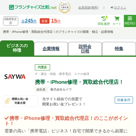
会員登録(無料)
|
ログイン
1
08/09
更
15
245
全
件
件
新着
新
MENU
閲覧履歴
カート
携帯・iPhone修理・買取総合代理店！のフランチャイズの開業・独立・起業情報
ビジネスの
説明会
企業情報
特集
特徴
日程
代理店
IT・通信・情報・携帯電話、スマホ修理
携帯・iPhone修理・買取総合代理店！
会社名
株式会社セイワ
当サイト経由での加盟で
開業お祝い金
対象条件
対象企業
開業お祝い金プレゼント！
携帯・iPhone修理・買取総合代理店！のここがポイン
ト！
需要の高い「携帯電話」ビジネス！自宅で開業できるから副業に