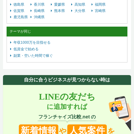
徳島県
香川県
愛媛県
高知県
福岡県
佐賀県
長崎県
熊本県
大分県
宮崎県
鹿児島県
沖縄県
テーマが同じ
年収1000万を目指せる
低資金で始める
副業・空いた時間で稼ぐ
自分に合うビジネスが見つからない時は
LINEの友だち
に追加すれば
フランチャイズ比較.net の
新着情報
人気案件
や
を