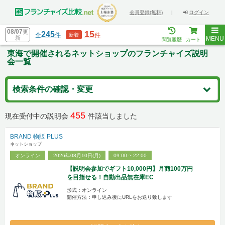
会員登録(無料)
|
ログイン
08/07
更
15
245
全
件
件
新着
新
MENU
閲覧履歴
カート
東海で開催されるネットショップのフランチャイズ説明
会一覧
検索条件の確認・変更
455
現在受付中の説明会
件該当しました
BRAND 物販 PLUS
ネットショップ
オンライン
2026年08月10日(月)
09:00 ~ 22:00
【説明会参加でギフト10,000円】月商100万円
を目指せる！自動出品無在庫EC
形式：オンライン
開催方法：申し込み後にURLをお送り致します