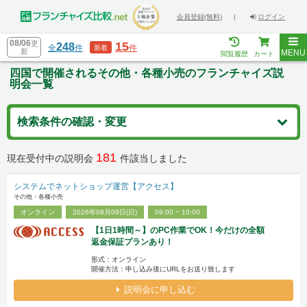
会員登録(無料)
|
ログイン
08/06
更
15
248
全
件
件
新着
新
MENU
閲覧履歴
カート
四国で開催されるその他・各種小売のフランチャイズ説
明会一覧
検索条件の確認・変更
181
現在受付中の説明会
件該当しました
システムでネットショップ運営【アクセス】
その他・各種小売
オンライン
2026年08月09日(日)
09:00 ~ 10:00
【1日1時間～】のPC作業でOK！今だけの全額
返金保証プランあり！
形式：オンライン
開催方法：申し込み後にURLをお送り致します
説明会に申し込む