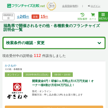
会員登録(無料)
|
ログイン
08/08
更
15
245
全
件
件
新着
新
MENU
閲覧履歴
カート
福島県で開催されるその他・各種飲食のフランチャイズ
説明会一覧
検索条件の確認・変更
112
現在受付中の説明会
件該当しました
かさねや
その他・各種飲食
オンライン
2026年08月11日(火)
09:00 ~ 19:00
開業資金0円！研修3ヵ月間は月15万円支給！オ
ーナー様8割が月収98万円以上！
形式：オンライン
開催方法：申し込み後にURLをお送り致します