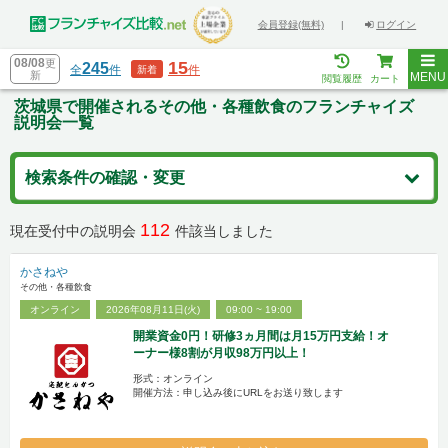
会員登録(無料)
|
ログイン
08/08
更
15
245
全
件
件
新着
新
MENU
閲覧履歴
カート
茨城県で開催されるその他・各種飲食のフランチャイズ
説明会一覧
検索条件の確認・変更
112
現在受付中の説明会
件該当しました
かさねや
その他・各種飲食
オンライン
2026年08月11日(火)
09:00 ~ 19:00
開業資金0円！研修3ヵ月間は月15万円支給！オ
ーナー様8割が月収98万円以上！
形式：オンライン
開催方法：申し込み後にURLをお送り致します