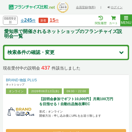
会員登録(無料)
|
ログイン
08/09
更
15
245
全
件
件
新着
新
MENU
閲覧履歴
カート
愛知県で開催されるネットショップのフランチャイズ説
明会一覧
検索条件の確認・変更
437
現在受付中の説明会
件該当しました
BRAND 物販 PLUS
ネットショップ
オンライン
2026年08月12日(水)
09:00 ~ 22:00
【説明会参加でギフト10,000円】月商100万円
を目指せる！自動出品無在庫EC
形式：オンライン
開催方法：申し込み後にURLをお送り致します