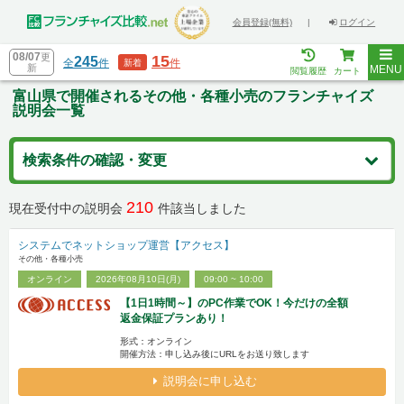
会員登録(無料)
|
ログイン
08/07
更
15
245
全
件
件
新着
新
MENU
閲覧履歴
カート
富山県で開催されるその他・各種小売のフランチャイズ
説明会一覧
検索条件の確認・変更
210
現在受付中の説明会
件該当しました
システムでネットショップ運営【アクセス】
その他・各種小売
オンライン
2026年08月10日(月)
09:00 ~ 10:00
【1日1時間～】のPC作業でOK！今だけの全額
返金保証プランあり！
形式：オンライン
開催方法：申し込み後にURLをお送り致します
説明会に申し込む