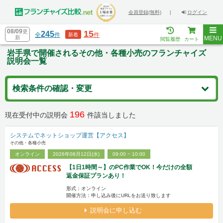
会員登録(無料)
|
ログイン
08/09
更
15
245
全
件
件
新着
新
MENU
閲覧履歴
カート
岩手県で開催されるその他・各種小売のフランチャイズ
説明会一覧
検索条件の確認・変更
196
現在受付中の説明会
件該当しました
システムでネットショップ運営【アクセス】
その他・各種小売
オンライン
2026年08月12日(水)
09:00 ~ 10:00
【1日1時間～】のPC作業でOK！今だけの全額
返金保証プランあり！
形式：オンライン
開催方法：申し込み後にURLをお送り致します
説明会に申し込む