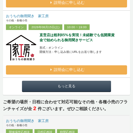
説明会に申し込む
おうちの御用聞き 家工房
その他・各種小売
オンライン
2026年08月15日(土)
10:00 ~ 19:00
直営店は粗利85%を実現！未経験でも低開業資
金で始められる御用聞きサービス
形式：オンライン
開催方法：申し込み後にURLをお送り致します
説明会に申し込む
もっと見る
ご希望の場所・日程に合わせて対応可能なその他・各種小売のフラ
2
ンチャイズが全
件ございます。ぜひご相談ください。
おうちの御用聞き 家工房
その他・各種小売
開催場所応相談
日程応相談
時間応相談