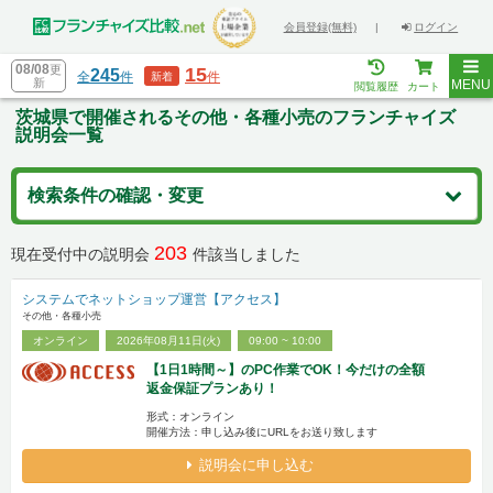
会員登録(無料)
|
ログイン
08/08
更
15
245
全
件
件
新着
新
MENU
閲覧履歴
カート
茨城県で開催されるその他・各種小売のフランチャイズ
説明会一覧
検索条件の確認・変更
203
現在受付中の説明会
件該当しました
システムでネットショップ運営【アクセス】
その他・各種小売
オンライン
2026年08月11日(火)
09:00 ~ 10:00
【1日1時間～】のPC作業でOK！今だけの全額
返金保証プランあり！
形式：オンライン
開催方法：申し込み後にURLをお送り致します
説明会に申し込む