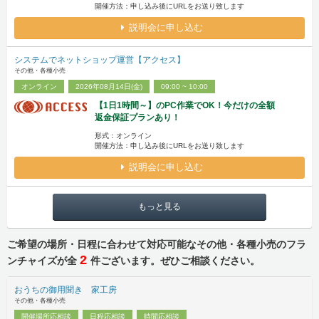
開催方法：申し込み後にURLをお送り致します
説明会に申し込む
システムでネットショップ運営【アクセス】
その他・各種小売
オンライン
2026年08月14日(金)
09:00 ~ 10:00
【1日1時間～】のPC作業でOK！今だけの全額
返金保証プランあり！
形式：オンライン
開催方法：申し込み後にURLをお送り致します
説明会に申し込む
もっと見る
ご希望の場所・日程に合わせて対応可能なその他・各種小売のフラ
2
ンチャイズが全
件ございます。ぜひご相談ください。
おうちの御用聞き 家工房
その他・各種小売
開催場所応相談
日程応相談
時間応相談