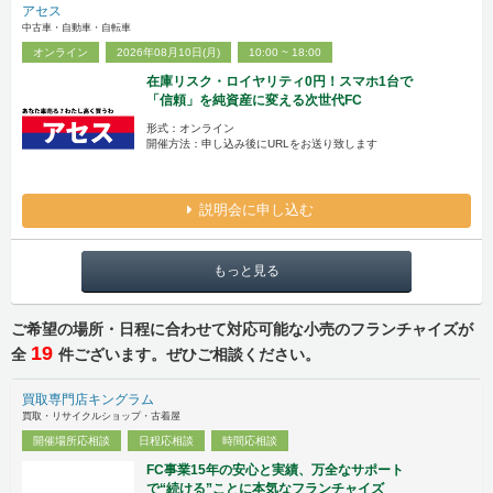
アセス
中古車・自動車・自転車
オンライン
2026年08月10日(月)
10:00 ~ 18:00
在庫リスク・ロイヤリティ0円！スマホ1台で
「信頼」を純資産に変える次世代FC
形式：オンライン
開催方法：申し込み後にURLをお送り致します
説明会に申し込む
もっと見る
ご希望の場所・日程に合わせて対応可能な小売のフランチャイズが
19
全
件ございます。ぜひご相談ください。
買取専門店キングラム
買取・リサイクルショップ・古着屋
開催場所応相談
日程応相談
時間応相談
FC事業15年の安心と実績、万全なサポート
で“続ける”ことに本気なフランチャイズ