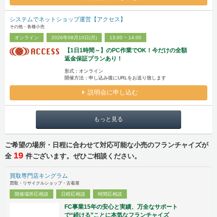
システムでネットショップ運営【アクセス】
その他・各種小売
オンライン
2026年08月10日(月)
13:00 ~ 14:00
【1日1時間～】のPC作業でOK！今だけの全額
返金保証プランあり！
形式：オンライン
開催方法：申し込み後にURLをお送り致します
説明会に申し込む
もっと見る
ご希望の場所・日程に合わせて対応可能な小売のフランチャイズが
19
全
件ございます。ぜひご相談ください。
買取専門店キングラム
買取・リサイクルショップ・古着屋
開催場所応相談
日程応相談
時間応相談
FC事業15年の安心と実績、万全なサポート
で“続ける”ことに本気なフランチャイズ