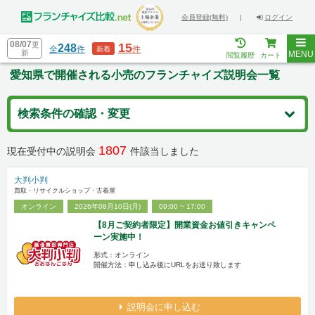
会員登録(無料)
|
ログイン
08/07
更
15
248
全
件
件
新着
新
MENU
閲覧履歴
カート
愛知県で開催される小売のフランチャイズ説明会一覧
検索条件の確認・変更
1807
現在受付中の説明会
件該当しました
大判小判
買取・リサイクルショップ・古着屋
オンライン
2026年08月10日(月)
09:00 ~ 17:00
【8月ご契約者限定】開業資金お値引きキャンペ
ーン実施中！
形式：オンライン
開催方法：申し込み後にURLをお送り致します
説明会に申し込む