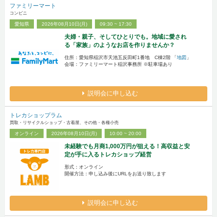
ファミリーマート
コンビニ
愛知県
2026年08月10日(月)
09:30 ~ 17:30
夫婦・親子、そしてひとりでも。地域に愛され
る「家族」のようなお店を作りませんか？
住所：愛知県稲沢市天池五反田町1番地 C棟2階 「
地図
」
会場：ファミリーマート稲沢事務所 ※駐車場あり
説明会に申し込む
トレカショップラム
買取・リサイクルショップ・古着屋、その他・各種小売
オンライン
2026年08月10日(月)
10:00 ~ 20:00
未経験でも月商1,000万円が狙える！高収益と安
定が手に入るトレカショップ経営
形式：オンライン
開催方法：申し込み後にURLをお送り致します
説明会に申し込む