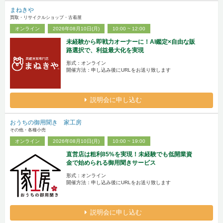
まねきや
買取・リサイクルショップ・古着屋
オンライン
2026年08月10日(月)
10:00 ~ 12:00
未経験から即戦力オーナーに！AI鑑定×自由な販
路選択で、利益最大化を実現
形式：オンライン
開催方法：申し込み後にURLをお送り致します
説明会に申し込む
おうちの御用聞き 家工房
その他・各種小売
オンライン
2026年08月10日(月)
10:00 ~ 19:00
直営店は粗利85%を実現！未経験でも低開業資
金で始められる御用聞きサービス
形式：オンライン
開催方法：申し込み後にURLをお送り致します
説明会に申し込む