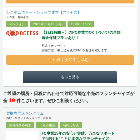
システムでネットショップ運営【アクセス】
その他・各種小売
オンライン
2026年08月10日(月)
13:00 ~ 14:00
【1日1時間～】のPC作業でOK！今だけの全額
返金保証プランあり！
形式：オンライン
開催方法：申し込み後にURLをお送り致します
説明会に申し込む
もっと見る
ご希望の場所・日程に合わせて対応可能な小売のフランチャイズが
19
全
件ございます。ぜひご相談ください。
買取専門店キングラム
買取・リサイクルショップ・古着屋
開催場所応相談
日程応相談
時間応相談
FC事業15年の安心と実績、万全なサポート
で“続ける”ことに本気なフランチャイズ