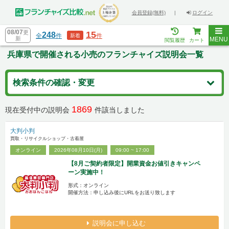
会員登録(無料)
|
ログイン
08/07
更
15
248
全
件
件
新着
新
MENU
閲覧履歴
カート
兵庫県で開催される小売のフランチャイズ説明会一覧
検索条件の確認・変更
1869
現在受付中の説明会
件該当しました
大判小判
買取・リサイクルショップ・古着屋
オンライン
2026年08月10日(月)
09:00 ~ 17:00
【8月ご契約者限定】開業資金お値引きキャンペ
ーン実施中！
形式：オンライン
開催方法：申し込み後にURLをお送り致します
説明会に申し込む