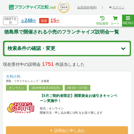
会員登録(無料)
|
ログイン
08/07
更
15
248
全
件
件
新着
新
MENU
閲覧履歴
カート
徳島県で開催される小売のフランチャイズ説明会一覧
検索条件の確認・変更
1751
現在受付中の説明会
件該当しました
大判小判
買取・リサイクルショップ・古着屋
オンライン
2026年08月10日(月)
09:00 ~ 17:00
【8月ご契約者限定】開業資金お値引きキャンペ
ーン実施中！
形式：オンライン
開催方法：申し込み後にURLをお送り致します
説明会に申し込む