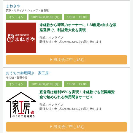
まねきや
買取・リサイクルショップ・古着屋
オンライン
2026年08月10日(月)
10:00 ~ 12:00
未経験から即戦力オーナーに！AI鑑定×自由な販
路選択で、利益最大化を実現
形式：オンライン
開催方法：申し込み後にURLをお送り致します
説明会に申し込む
おうちの御用聞き 家工房
その他・各種小売
オンライン
2026年08月10日(月)
10:00 ~ 19:00
直営店は粗利85%を実現！未経験でも低開業資
金で始められる御用聞きサービス
形式：オンライン
開催方法：申し込み後にURLをお送り致します
説明会に申し込む