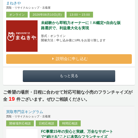
まねきや
買取・リサイクルショップ・古着屋
オンライン
2026年08月10日(月)
13:00 ~ 15:00
未経験から即戦力オーナーに！AI鑑定×自由な販
路選択で、利益最大化を実現
形式：オンライン
開催方法：申し込み後にURLをお送り致します
説明会に申し込む
もっと見る
ご希望の場所・日程に合わせて対応可能な小売のフランチャイズが
19
全
件ございます。ぜひご相談ください。
買取専門店キングラム
買取・リサイクルショップ・古着屋
開催場所応相談
日程応相談
時間応相談
FC事業15年の安心と実績、万全なサポート
で“続ける”ことに本気なフランチャイズ