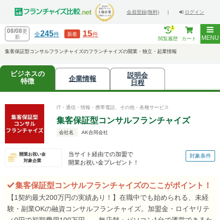
会員登録(無料)
|
ログイン
1
08/08
更
15
245
全
件
件
新着
新
MENU
閲覧履歴
カート
集客保証型コンサルフランチャイズのフランチャイズの開業・独立・起業情報
ビジネスの
説明会
企業情報
特徴
日程
IT・通信・情報・携帯電話、その他・各種サービス
集客保証型コンサルフランチャイズ
会社名
AK合同会社
当サイト経由での加盟で
開業お祝い金
対象条件
対象企業
開業お祝い金プレゼント！
集客保証型コンサルフランチャイズのここがポイント！
【1契約最大200万円の実績あり！】在職中でも始められる、未経
験・副業OKの融資コンサルフランチャイズ。加盟金・ロイヤリテ