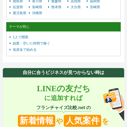
徳島県
香川県
愛媛県
高知県
福岡県
佐賀県
長崎県
熊本県
大分県
宮崎県
鹿児島県
沖縄県
テーマが同じ
1人で開業
副業・空いた時間で稼ぐ
低資金で始める
自分に合うビジネスが見つからない時は
LINEの友だち
に追加すれば
フランチャイズ比較.net の
新着情報
人気案件
や
を