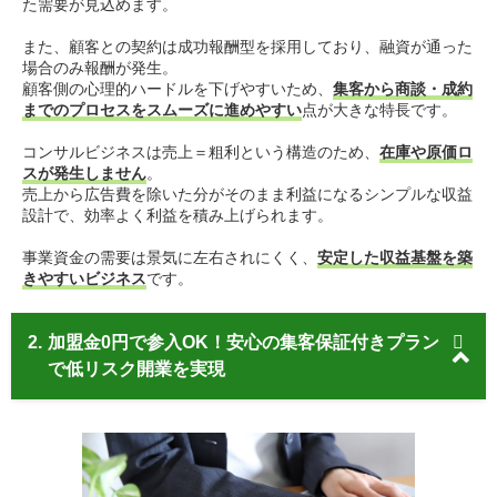
た需要が見込めます。
また、顧客との契約は成功報酬型を採用しており、融資が通った
場合のみ報酬が発生。
顧客側の心理的ハードルを下げやすいため、
集客から商談・成約
までのプロセスをスムーズに進めやすい
点が大きな特長です。
コンサルビジネスは売上＝粗利という構造のため、
在庫や原価ロ
スが発生しません
。
売上から広告費を除いた分がそのまま利益になるシンプルな収益
設計で、効率よく利益を積み上げられます。
事業資金の需要は景気に左右されにくく、
安定した収益基盤を築
きやすいビジネス
です。
2.
加盟金0円で参入OK！安心の集客保証付きプラン
で低リスク開業を実現