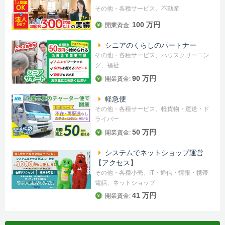
その他・各種サービス、不動産
100 万円
開業資金:
シニアのくらしのパートナー
その他・各種サービス、ハウスクリーニン
グ、福祉
90 万円
開業資金:
軽急便
その他・各種サービス、軽貨物・運送・ド
ライバー
50 万円
開業資金:
システムでネットショップ運営
【アクセス】
その他・各種小売、IT・通信・情報・携帯
電話、ネットショップ
41 万円
開業資金: