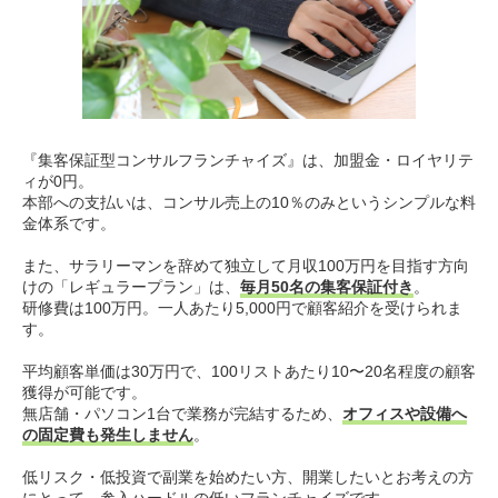
『集客保証型コンサルフランチャイズ』は、加盟金・ロイヤリテ
ィが0円。
本部への支払いは、コンサル売上の10％のみというシンプルな料
金体系です。
また、サラリーマンを辞めて独立して月収100万円を目指す方向
けの「レギュラープラン」は、
毎月50名の集客保証付き
。
研修費は100万円。一人あたり5,000円で顧客紹介を受けられま
す。
平均顧客単価は30万円で、100リストあたり10〜20名程度の顧客
獲得が可能です。
無店舗・パソコン1台で業務が完結するため、
オフィスや設備へ
の固定費も発生しません
。
低リスク・低投資で副業を始めたい方、開業したいとお考えの方