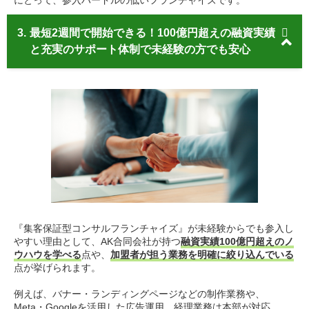
にとって、参入ハードルの低いフランチャイズです。
3.
最短2週間で開始できる！100億円超えの融資実績
と充実のサポート体制で未経験の方でも安心
『集客保証型コンサルフランチャイズ』が未経験からでも参入し
やすい理由として、AK合同会社が持つ
融資実績100億円超えのノ
ウハウを学べる
点や、
加盟者が担う業務を明確に絞り込んでいる
点が挙げられます。
例えば、バナー・ランディングページなどの制作業務や、
Meta・Googleを活用した広告運用、経理業務は本部が対応。