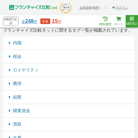
会員登録(無料)
|
ログイン
08/07
更
15
248
全
件
件
新着
新
MENU
閲覧履歴
カート
フランチャイズ比較ネットに関するタグ一覧が掲載されています。
内職
税金
ロイヤリティ
費用
副業
開業資金
買取
古着