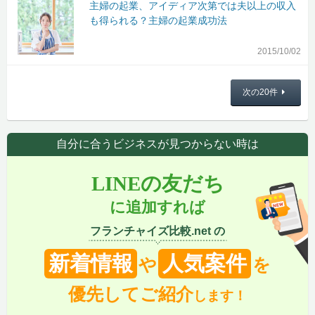
主婦の起業、アイディア次第では夫以上の収入
も得られる？主婦の起業成功法
2015/10/02
次の20件
自分に合うビジネスが見つからない時は
LINEの友だち
に追加すれば
フランチャイズ比較.net の
新着情報
人気案件
や
を
優先してご紹介
します！