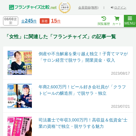
会員登録(無料)
|
ログイン
08/08
更
15
245
全
件
件
新着
新
MENU
閲覧履歴
カート
「女性」に関連した「フランチャイズ」の記事一覧
倒産や不当解雇を乗り越え独立！子育てママが
「サロン経営で脱サラ」開業資金・収入
2023/08/17
年商2,600万円！ビール好き会社員が「クラフ
トビールの醸造所」で脱サラ・独立
2023/07/21
司法書士で年収3,000万円！高収益＆低資金“士
業の資格”で独立・脱サラする魅力