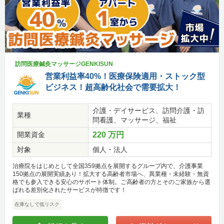
訪問医療鍼灸マッサージGENKISUN
営業利益率40%！医療保険適用・ストック型
ビジネス！超高齢化社会で需要拡大！
介護・デイサービス、訪問介護・訪
業種
問看護、マッサージ、福祉
開業資金
220 万円
対象
個人・法人
治療院をはじめとして全国359拠点を展開するグループ内で、介護事業
150拠点の展開実績あり！拡大する高齢者市場へ、異業種・未経験・無資
格でも参入できる安心のサポート体制。ご高齢者の方とそのご家族から選
ばれる差別化されたサービスが特徴です！
在庫なしで低リスク