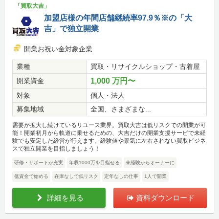
「買取大吉」
加盟店様の年間店舗継続率97.9％※の「大
吉」で独立開業
開業お祝い金対象企業
業種
買取・リサイクルショップ・古着屋
開業資金
1,000 万円〜
対象
個人・法人
募集地域
全国、さまざまな...
需要が拡大し続けているリユース業界。買取大吉は低リスクでの開業が可
能！開業初月から軌道に乗せるための、大吉だけの開業支援サービで未経
験でも安定した経営が行えます。経験値や景気に左右されない買取ビジネ
スで独立開業を目指しましょう！
研修・サポートが充実
年収1000万を目指せる
未経験からオーナーに
低資金で始める
在庫なしで低リスク
定年なしの仕事
1人で開業
詳細を見る
資料ダウンロード