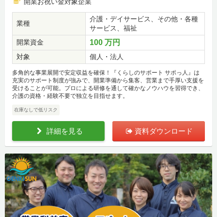
開業お祝い金対象企業
介護・デイサービス、その他・各種
業種
サービス、福祉
開業資金
100 万円
対象
個人・法人
多角的な事業展開で安定収益を確保！『くらしのサポート サポっ人』は
充実のサポート制度が強みで、開業準備から集客、営業まで手厚い支援を
受けることが可能。プロによる研修を通して確かなノウハウを習得でき、
介護の資格・経験不要で独立を目指せます。
在庫なしで低リスク
詳細を見る
資料ダウンロード