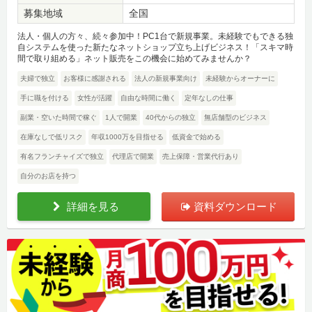
募集地域
全国
法人・個人の方々、続々参加中！PC1台で新規事業。未経験でもできる独
自システムを使った新たなネットショップ立ち上げビジネス！「スキマ時
間で取り組める」ネット販売をこの機会に始めてみませんか？
夫婦で独立
お客様に感謝される
法人の新規事業向け
未経験からオーナーに
手に職を付ける
女性が活躍
自由な時間に働く
定年なしの仕事
副業・空いた時間で稼ぐ
1人で開業
40代からの独立
無店舗型のビジネス
在庫なしで低リスク
年収1000万を目指せる
低資金で始める
有名フランチャイズで独立
代理店で開業
売上保障・営業代行あり
自分のお店を持つ
詳細を見る
資料ダウンロード