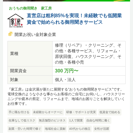
おうちの御用聞き 家工房
直営店は粗利85%を実現！未経験でも低開業
資金で始められる御用聞きサービス
開業お祝い金対象企業
修理（リペア）・クリーニング、そ
の他・各種サービス、リフォーム・
業種
原状回復、ハウスクリーニング、そ
の他・各種小売
開業資金
300 万円〜
対象
個人・法人
『家工房』は金沢屋が新たに展開する“おうちの御用聞きサービス”です。
電球交換のような小さな事からお客様のご自宅にお伺いし、ハウスクリー
ニングや庭木の剪定、リフォームまで、地域のお困りごとを解決していく
お仕事です。
手に職を付ける
未経験からオーナーに
研修・サポートが充実
低資金で始める
在庫なしで低リスク
無店舗型のビジネス
1人で開業
自由な時間に働く
副業・空いた時間で稼ぐ
地域社会に貢献
40代からの独立
女性が活躍