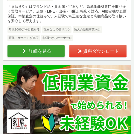
『まねきや』はブランド品・貴金属・宝石など、高単価商材専門を取り扱
う買取サービス。店舗・LINE・出張・宅配と幅広く対応。AI鑑定機や真贋
保証、本部査定の仕組みで、未経験でも正確な査定と高額商品の取り扱い
を安心して行えます。
年収1000万を目指せる
在庫なしで低リスク
法人の新規事業向け
研修・サポートが充実
未経験からオーナーに
詳細を見る
資料ダウンロード