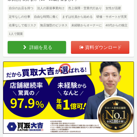
自分のお店を持つ
法人の新規事業向け
売上保障・営業代行あり
女性が活躍
定年なしの仕事
自由な時間に働く
まずは社員から始める
研修・サポートが充実
在庫なしで低リスク
無店舗型のビジネス
未経験からオーナーに
40代からの独立
1人で開業
詳細を見る
資料ダウンロード