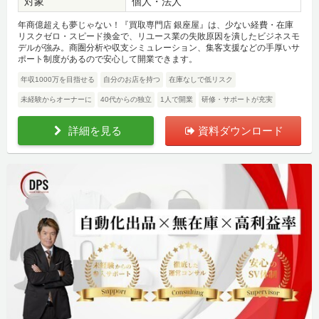
対象
個人・法人
年商億超えも夢じゃない！『買取専門店 銀座屋』は、少ない経費・在庫
リスクゼロ・スピード換金で、リユース業の失敗原因を潰したビジネスモ
デルが強み。商圏分析や収支シミュレーション、集客支援などの手厚いサ
ポート制度があるので安心して開業できます。
年収1000万を目指せる
自分のお店を持つ
在庫なしで低リスク
未経験からオーナーに
40代からの独立
1人で開業
研修・サポートが充実
詳細を見る
資料ダウンロード