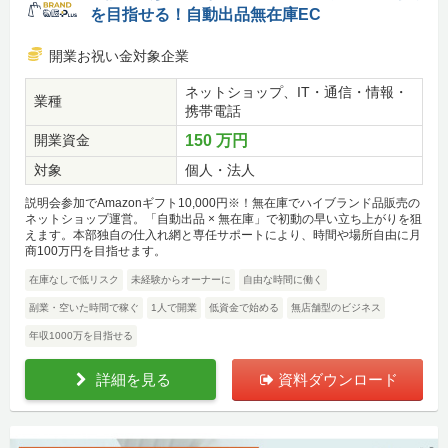
を目指せる！自動出品無在庫EC
開業お祝い金対象企業
ネットショップ、IT・通信・情報・
業種
携帯電話
開業資金
150 万円
対象
個人・法人
説明会参加でAmazonギフト10,000円※！無在庫でハイブランド品販売の
ネットショップ運営。「自動出品 × 無在庫」で初動の早い立ち上がりを狙
えます。本部独自の仕入れ網と専任サポートにより、時間や場所自由に月
商100万円を目指せます。
在庫なしで低リスク
未経験からオーナーに
自由な時間に働く
副業・空いた時間で稼ぐ
1人で開業
低資金で始める
無店舗型のビジネス
年収1000万を目指せる
詳細を見る
資料ダウンロード