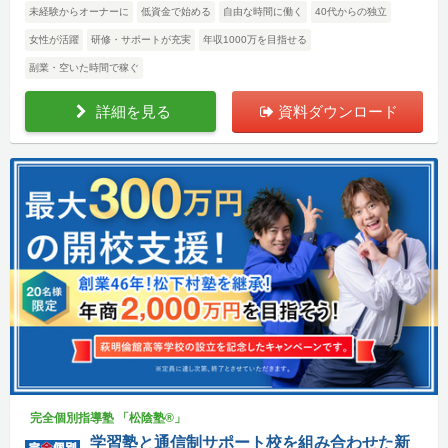
未経験からオーナーに
低資金で始める
自由な時間に働く
40代からの独立
女性が活躍
研修・サポートが充実
年収1000万を目指せる
副業・空いた時間で稼ぐ
詳細を見る
資料ダウンロード
完全個別指導塾 「松陰塾®」
学習塾と通信制サポート校を組み合わせた新