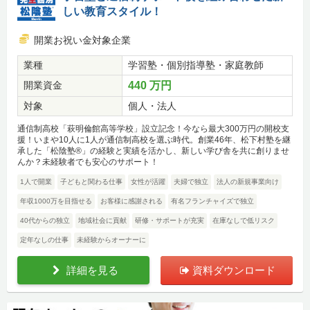
しい教育スタイル！
開業お祝い金対象企業
業種
学習塾・個別指導塾・家庭教師
開業資金
440 万円
対象
個人・法人
通信制高校「萩明倫館高等学校」設立記念！今なら最大300万円の開校支
援！いまや10人に1人が通信制高校を選ぶ時代。創業46年、松下村塾を継
承した「松陰塾®」の経験と実績を活かし、新しい学び舎を共に創りませ
んか？未経験者でも安心のサポート！
1人で開業
子どもと関わる仕事
女性が活躍
夫婦で独立
法人の新規事業向け
年収1000万を目指せる
お客様に感謝される
有名フランチャイズで独立
40代からの独立
地域社会に貢献
研修・サポートが充実
在庫なしで低リスク
定年なしの仕事
未経験からオーナーに
詳細を見る
資料ダウンロード