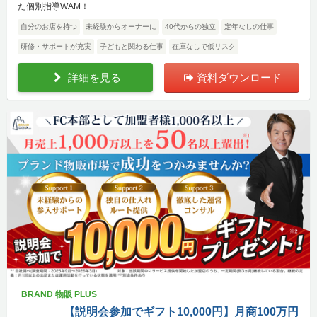
た個別指導WAM！
自分のお店を持つ
未経験からオーナーに
40代からの独立
定年なしの仕事
研修・サポートが充実
子どもと関わる仕事
在庫なしで低リスク
詳細を見る
資料ダウンロード
BRAND 物販 PLUS
【説明会参加でギフト10,000円】月商100万円