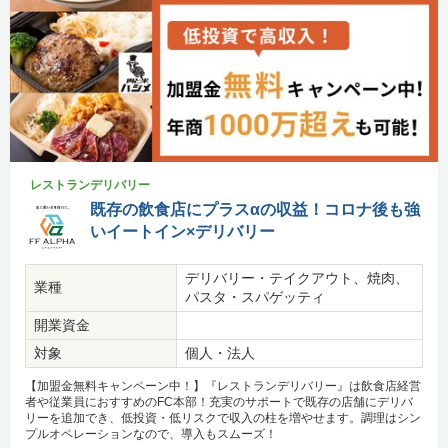
レストランデリバリー
既存の飲食店にプラスαの収益！コロナ後も強
いイートイン×デリバリー
デリバリー・テイクアウト、焼肉、
業種
パスタ・スパゲッティ
開業資金
対象
個人・法人
【加盟金無料キャンペーン中！】『レストランデリバリー』は飲食店経営
者や従業員におすすめのFC本部！充実のサポートで既存の店舗にデリバ
リーを追加でき、低投資・低リスクで収入の柱を増やせます。調理はシン
プルオペレーションなので、導入もスムーズ！