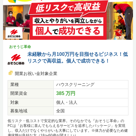
おそうじ革命
未経験から月100万円を目指せるビジネス！低
リスクで高収益。個人で成功できる！
開業お祝い金対象企業
業種
ハウスクリーニング
開業資金
385 万円
対象
個人・法人
募集地域
全国
低リスク・低コストで安定的な業界。そのなかでも『おそうじ革命』の
FCは「お客様に喜んでもらえるサービスを追求したパッケージ」を実現
し、収入だけでなくやりがいも大事にしています。※体力が必要なため健
康状態が良好な方（18〜60歳が望ましい）