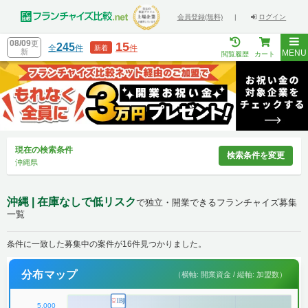
会員登録(無料)
|
ログイン
08/09
更
15
245
全
件
件
新着
新
MENU
閲覧履歴
カート
現在の検索条件
検索条件を変更
沖縄県
沖縄 | 在庫なしで低リスク
で独立・開業できるフランチャイズ募集
一覧
条件に一致した募集中の案件が16件見つかりました。
分布マップ
（横軸: 開業資金 / 縦軸: 加盟数）
5,000