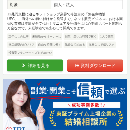
対象
個人・法人
12兆円規模に迫るネットショップ業界で今注目の『無在庫物販
UEC』。海外への買い付けから発送まで、ネット販売ビジネスにおける面
倒な業務は本部が全て代行！マニュアル完備をはじめ本部サポート体制も
万全なので、未経験者でも安心して開業できます。
定年なしの仕事
未経験からオーナーに
副業・空いた時間で稼ぐ
1人で開業
無店舗型のビジネス
自由な時間に働く
低資金で始める
在庫なしで低リスク
投資型フランチャイズを始めたい
詳細を見る
資料ダウンロード