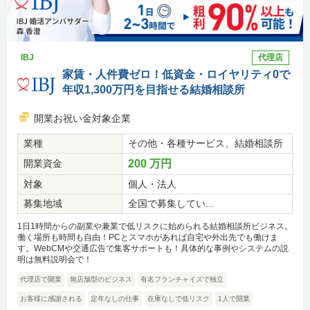
IBJ
代理店
家賃・人件費ゼロ！低資金・ロイヤリティ0で
年収1,300万円を目指せる結婚相談所
開業お祝い金対象企業
業種
その他・各種サービス、結婚相談所
開業資金
200 万円
対象
個人・法人
募集地域
全国で募集してい...
1日1時間からの副業や兼業で低リスクに始められる結婚相談所ビジネス。
働く場所も時間も自由！PCとスマホがあれば自宅や外出先でも働けま
す。WebCMや交通広告で集客サポートも！具体的な事例やシステムの説
明は無料説明会で！
代理店で開業
無店舗型のビジネス
有名フランチャイズで独立
お客様に感謝される
定年なしの仕事
在庫なしで低リスク
1人で開業