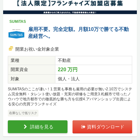
SUMiTAS
雇用不要。完全定額。月額10万で勝てる不動
産経営へ。
開業お祝い金対象企業
業種
不動産
開業資金
220 万円
対象
個人・法人
SUMiTASのここが凄い！1.営業も事務も雇用の必要が無い2.10万でシステ
ム完全無料・タレント使い放題・充実の研修をご用意3.札幌市で培ったノ
ウハウで地方都市での徹底的な勝ち方を伝授4.アパマンショップ出資によ
る安心の売買フランチャイズ
在庫なしで低リスク
詳細を見る
資料ダウンロード