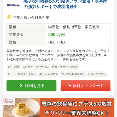
黒字校の既存校の引継ぎプラン登場！県本部
の強力サポートで成功者続出！
開業お祝い金対象企業
業種
学習塾・個別指導塾・家庭教師
開業資金
800 万円
対象
個人・法人
既存校舎を引き継いで開校できる、低リスク＆高収益のプランをご用意！
創業50年の豊富な教育ノウハウで、抜群の生徒集客力を実現します。47
都道府県の県本部による万全のサポート体制も強みです。
1人で開業
未経験からオーナーに
研修・サポートが充実
売り上げ実績を引き継ぐ
40代からの独立
法人の新規事業向け
低資金で始める
詳細を見る
資料ダウンロード