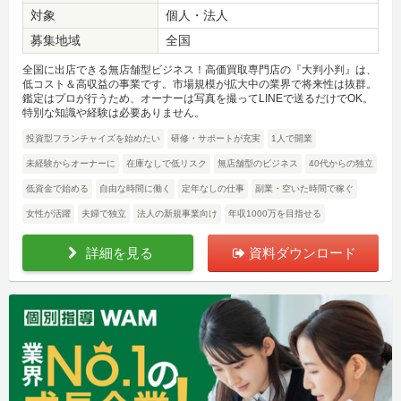
対象
個人・法人
募集地域
全国
全国に出店できる無店舗型ビジネス！高価買取専門店の『大判小判』は、
低コスト＆高収益の事業です。市場規模が拡大中の業界で将来性は抜群。
鑑定はプロが行うため、オーナーは写真を撮ってLINEで送るだけでOK。
特別な知識や経験は必要ありません。
投資型フランチャイズを始めたい
研修・サポートが充実
1人で開業
未経験からオーナーに
在庫なしで低リスク
無店舗型のビジネス
40代からの独立
低資金で始める
自由な時間に働く
定年なしの仕事
副業・空いた時間で稼ぐ
女性が活躍
夫婦で独立
法人の新規事業向け
年収1000万を目指せる
詳細を見る
資料ダウンロード