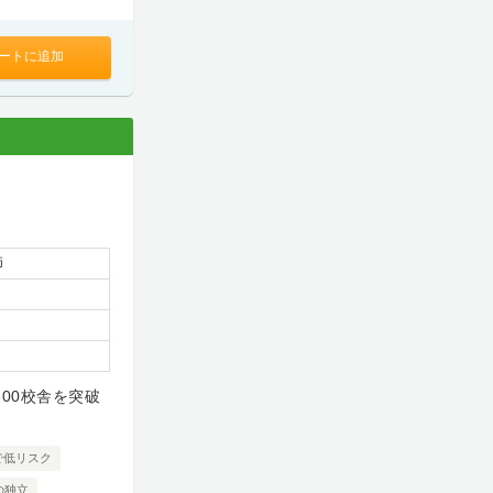
ートに追加
師
300校舎を突破
で低リスク
の独立