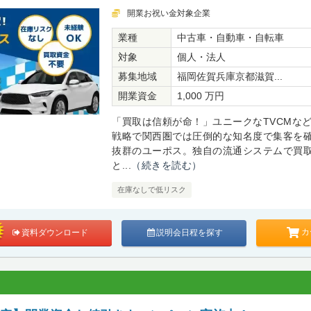
開業お祝い金対象企業
業種
中古車・自動車・自転車
対象
個人・法人
募集地域
福岡佐賀兵庫京都滋賀...
開業資金
1,000 万円
「買取は信頼が命！」ユニークなTVCMな
戦略で関西圏では圧倒的な知名度で集客を
抜群のユーポス。独自の流通システムで買
と...
（続きを読む）
在庫なしで低リスク
カ
資料ダウンロード
説明会日程を探す