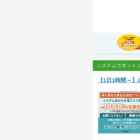
システムでネット
【1日1時間～】