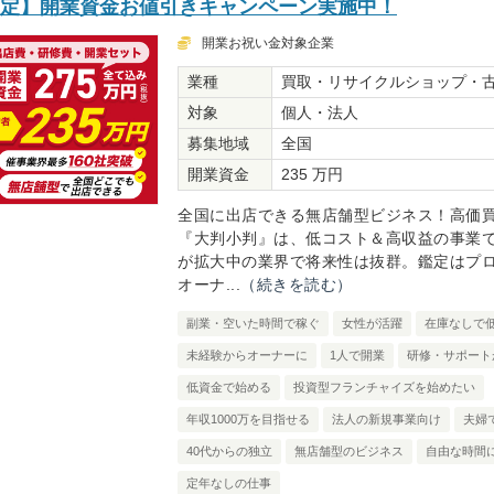
限定】開業資金お値引きキャンペーン実施中！
開業お祝い金対象企業
業種
買取・リサイクルショップ・
対象
個人・法人
募集地域
全国
開業資金
235 万円
全国に出店できる無店舗型ビジネス！高価
『大判小判』は、低コスト＆高収益の事業
が拡大中の業界で将来性は抜群。鑑定はプ
オーナ...
（続きを読む）
副業・空いた時間で稼ぐ
女性が活躍
在庫なしで
未経験からオーナーに
1人で開業
研修・サポート
低資金で始める
投資型フランチャイズを始めたい
年収1000万を目指せる
法人の新規事業向け
夫婦
40代からの独立
無店舗型のビジネス
自由な時間
定年なしの仕事