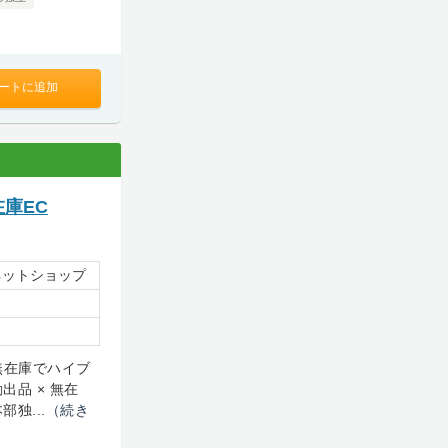
ートに追加
在庫EC
ネットショップ
！無在庫でハイブ
品 × 無在
独...
（続き