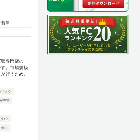
古着屋
買取専門店の
です。市場規模
ロが行うため、
低リスク
が充実
で独立
に働く