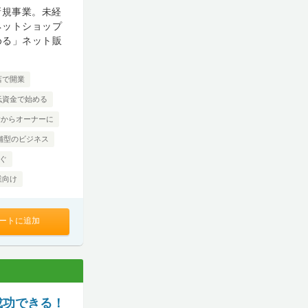
新規事業。未経
ネットショップ
める」ネット販
店で開業
低資金で始める
験からオーナーに
舗型のビジネス
ぐ
業向け
ートに追加
成功できる！