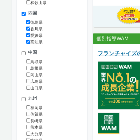
和歌山県
四国
徳島県
香川県
愛媛県
個別指導WAM
高知県
中国
フランチャイズの
鳥取県
島根県
岡山県
広島県
山口県
九州
福岡県
佐賀県
長崎県
熊本県
大分県