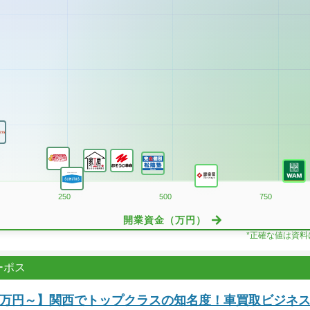
250
500
750
開業資金（万円）
*正確な値は資
ーポス
00万円～】関西でトップクラスの知名度！車買取ビジネ