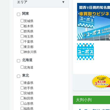
エリア
▼
関東
茨城県
栃木県
群馬県
埼玉県
千葉県
東京都
神奈川県
北海道
北海道
東北
青森県
岩手県
宮城県
秋田県
大判小判
山形県
福島県