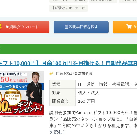
未経験からオーナーに
カ
資料ダウンロード
説明会日程を探す
S
フト10,000円】月商100万円を目指せる！自動出品無
開業お祝い金対象企業
業種
IT・通信・情報・携帯電話、
対象
個人・法人
開業資金
150 万円
説明会参加でAmazonギフト10,000円※
ランド品販売のネットショップ運営。「自動出
庫」で初動の早い立ち上がりを狙えます。本部
を読む）