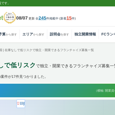
覧です。
08/07
245
15
更新
全
件掲載中
(
新着
件
)
予算
エリア
説明会
独立開業情報
FCラン
から探す
から探す
を探す
国 | 在庫なしで低リスクで独立・開業できるフランチャイズ募集一覧
なしで低リスク
で独立・開業できるフランチャイズ募集一
案件が17件見つかりました。
（横軸: 開業資金