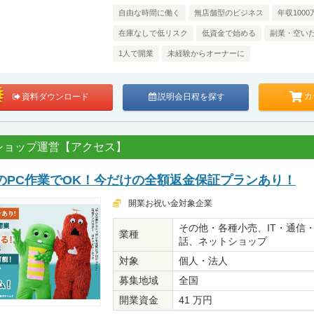
自由な時間に働く
無店舗型のビジネス
年収100
在庫なしで低リスク
低資金で始める
副業・空い
1人で開業
未経験からオーナーに
カ
資料ダウンロード
説明会日程を探す
ショップ運営【アクセス】
のPC作業でOK！今だけの全額返金保証プランあり！
開業お祝い金対象企業
その他・各種小売、IT・通信
業種
話、ネットショップ
対象
個人・法人
募集地域
全国
開業資金
41 万円