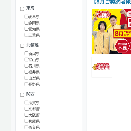
【8月ご契約者
東海
岐阜県
静岡県
愛知県
三重県
北信越
新潟県
富山県
石川県
福井県
山梨県
長野県
関西
滋賀県
京都府
大阪府
兵庫県
奈良県