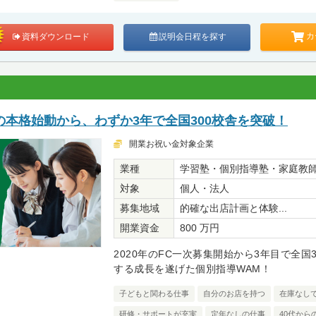
カ
資料ダウンロード
説明会日程を探す
本格始動から、わずか3年で全国300校舎を突破！
開業お祝い金対象企業
業種
学習塾・個別指導塾・家庭教
対象
個人・法人
募集地域
的確な出店計画と体験...
開業資金
800 万円
2020年のFC一次募集開始から3年目で全国
する成長を遂げた個別指導WAM！
子どもと関わる仕事
自分のお店を持つ
在庫なし
研修・サポートが充実
定年なしの仕事
40代から