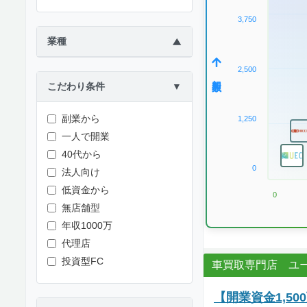
3,750
業種
▶
2,500
加盟数
こだわり条件
▼
副業から
1,250
一人で開業
40代から
0
法人向け
低資金から
0
無店舗型
年収1000万
代理店
投資型FC
車買取専門店 ユ
【開業資金1,5