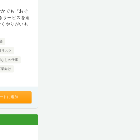
なかでも『おそ
るサービスを追
なくやりがいも
業
低リスク
年なしの仕事
事業向け
ートに追加