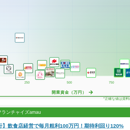
250
500
750
開業資金（万円）
*正確な値は資
ランチャイズamau
】飲食店経営で毎月粗利100万円！期待利回り120%