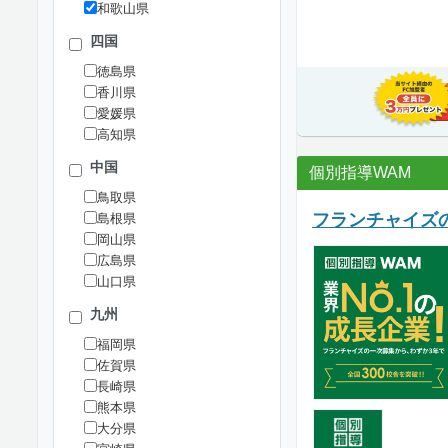
和歌山県
四国
徳島県
香川県
愛媛県
高知県
中国
個別指導WAM
鳥取県
フランチャイズの
島根県
岡山県
広島県
山口県
九州
福岡県
佐賀県
長崎県
熊本県
大分県