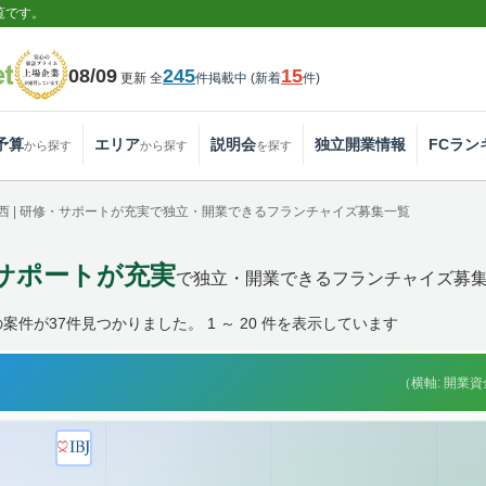
覧です。
08/09
245
15
更新
全
件掲載中
(
新着
件
)
予算
エリア
説明会
独立開業情報
FCラン
から探す
から探す
を探す
西 | 研修・サポートが充実で独立・開業できるフランチャイズ募集一覧
・サポートが充実
で独立・開業できるフランチャイズ募
件が37件見つかりました。 1 ～ 20 件を表示しています
（横軸: 開業資金