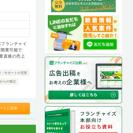
店フランチャイ
も開業可能で
業直後の売上
修・サポートが充実
代からの独立
ートに追加