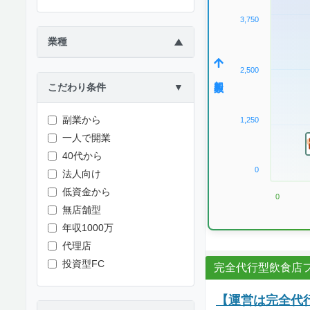
3,750
業種
▶
2,500
加盟数
こだわり条件
▼
副業から
1,250
一人で開業
40代から
0
法人向け
低資金から
0
無店舗型
年収1000万
代理店
投資型FC
完全代行型飲食店フ
【運営は完全代行