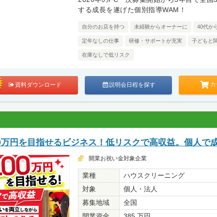
する成長を遂げた個別指導WAM！
自分のお店を持つ
未経験からオーナーに
40代か
定年なしの仕事
研修・サポートが充実
子どもと
在庫なしで低リスク
カ
資料ダウンロード
説明会日程を探す
00万円を目指せるビジネス！低リスクで高収益。個人で
開業お祝い金対象企業
業種
ハウスクリーニング
対象
個人・法人
募集地域
全国
開業資金
385 万円