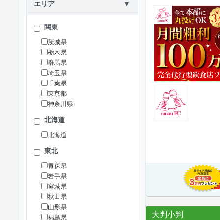
エリア
▼
関東
茨城県
栃木県
群馬県
埼玉県
千葉県
東京都
神奈川県
北海道
北海道
東北
青森県
岩手県
宮城県
秋田県
山形県
大判小判
福島県