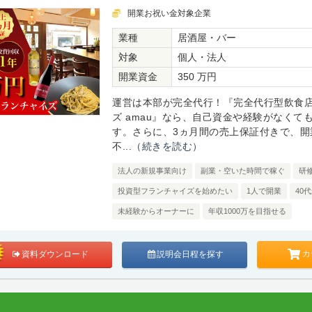
開業お祝い金対象企業
業種
居酒屋・バー
対象
個人・法人
開業資金
350 万円
運営は本部が完全代行！『完全代行型飲食
ズ amau』なら、自己資金や経験がなくて
す。さらに、3ヵ月間の売上保証付きで、開
不...
（続きを読む）
法人の新規事業向け
副業・空いた時間で稼ぐ
研
投資型フランチャイズを始めたい
1人で開業
40
未経験からオーナーに
年収1000万を目指せる
カ
資料ダウンロード
説明会日程を探す