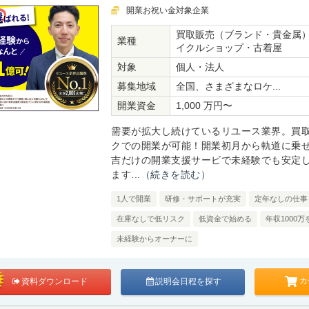
開業お祝い金対象企業
買取販売（ブランド・貴金属
業種
イクルショップ・古着屋
対象
個人・法人
募集地域
全国、さまざまなロケ...
開業資金
1,000 万円〜
需要が拡大し続けているリユース業界。買
クでの開業が可能！開業初月から軌道に乗
吉だけの開業支援サービで未経験でも安定
ます...
（続きを読む）
1人で開業
研修・サポートが充実
定年なしの仕事
在庫なしで低リスク
低資金で始める
年収1000
未経験からオーナーに
カ
資料ダウンロード
説明会日程を探す