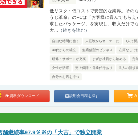
低リスク・低コストで安定的な業界。その
うじ革命』のFCは「お客様に喜んでもらえ
求したパッケージ」を実現し、収入だけで
大...
（続きを読む）
自由な時間に働く
未経験からオーナーに
1人で開
40代からの独立
無店舗型のビジネス
在庫なしで
研修・サポートが充実
まずは社員から始める
定
女性が活躍
売上保障・営業代行あり
法人の新規
自分のお店を持つ
カ
資料ダウンロード
説明会日程を探す
舗継続率97.9％※の「大吉」で独立開業