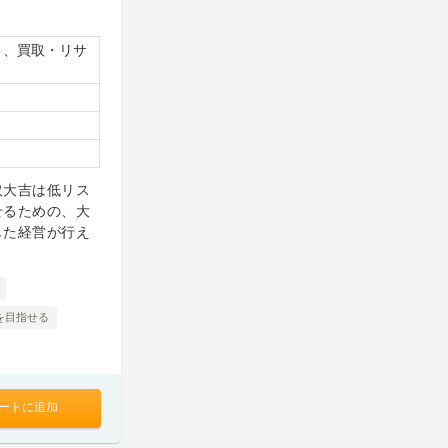
）、買取・リサ
取大吉は低リス
せるための、大
した経営が行え
万を目指せる
ートに追加