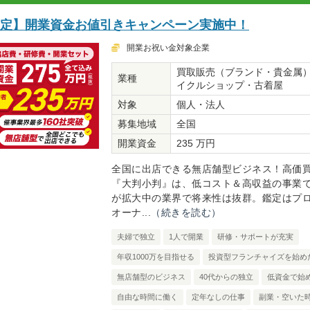
限定】開業資金お値引きキャンペーン実施中！
開業お祝い金対象企業
買取販売（ブランド・貴金属
業種
イクルショップ・古着屋
対象
個人・法人
募集地域
全国
開業資金
235 万円
全国に出店できる無店舗型ビジネス！高価
『大判小判』は、低コスト＆高収益の事業
が拡大中の業界で将来性は抜群。鑑定はプ
オーナ...
（続きを読む）
夫婦で独立
1人で開業
研修・サポートが充実
年収1000万を目指せる
投資型フランチャイズを始め
無店舗型のビジネス
40代からの独立
低資金で始
自由な時間に働く
定年なしの仕事
副業・空いた