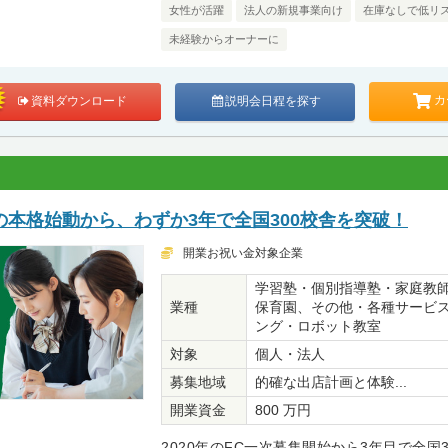
女性が活躍
法人の新規事業向け
在庫なしで低リ
未経験からオーナーに
カ
資料ダウンロード
説明会日程を探す
本格始動から、わずか3年で全国300校舎を突破！
開業お祝い金対象企業
学習塾・個別指導塾・家庭教
業種
保育園、その他・各種サービ
ング・ロボット教室
対象
個人・法人
募集地域
的確な出店計画と体験...
開業資金
800 万円
2020年のFC一次募集開始から3年目で全国