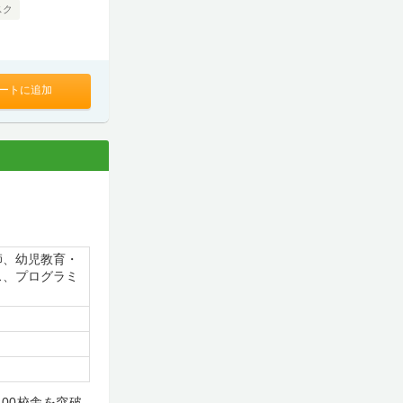
スク
ートに追加
師、幼児教育・
ス、プログラミ
300校舎を突破