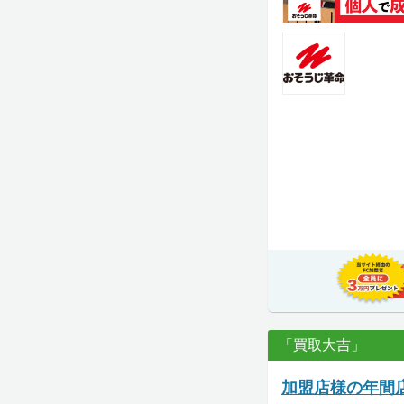
「買取大吉」
加盟店様の年間店