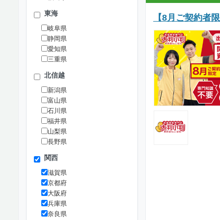
東海
【8月ご契約者
岐阜県
静岡県
愛知県
三重県
北信越
新潟県
富山県
石川県
福井県
山梨県
長野県
関西
滋賀県
京都府
大阪府
兵庫県
奈良県