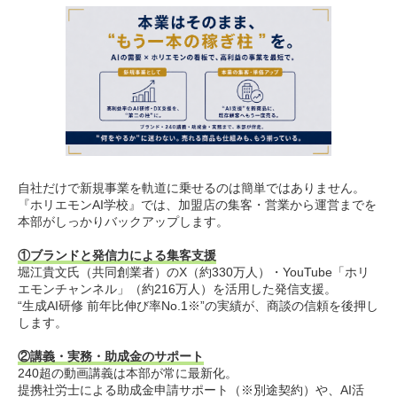
自社だけで新規事業を軌道に乗せるのは簡単ではありません。
『ホリエモンAI学校』では、加盟店の集客・営業から運営までを
本部がしっかりバックアップします。
①ブランドと発信力による集客支援
堀江貴文氏（共同創業者）のX（約330万人）・YouTube「ホリ
エモンチャンネル」（約216万人）を活用した発信支援。
“生成AI研修 前年比伸び率No.1※”の実績が、商談の信頼を後押し
します。
②講義・実務・助成金のサポート
240超の動画講義は本部が常に最新化。
提携社労士による助成金申請サポート（※別途契約）や、AI活