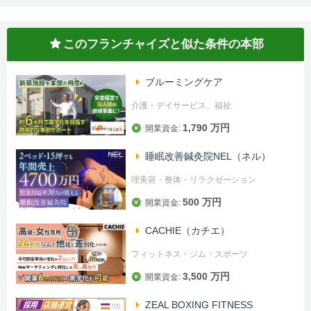
このフランチャイズと似た条件の本部
ブルーミングケア
介護・デイサービス、福祉
1,790 万円
開業資金:
睡眠改善鍼灸院NEL（ネル）
理美容・整体・リラクゼーション
500 万円
開業資金:
CACHIE（カチエ）
フィットネス・ジム・スポーツ
3,500 万円
開業資金:
ZEAL BOXING FITNESS