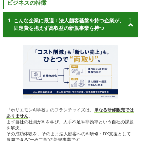
ビジネスの特徴
1.
こんな企業に最適：法人顧客基盤を持つ企業が、
固定費を抱えず高収益の新規事業を持つ
『ホリエモンAI学校』のフランチャイズは、
単なる研修販売では
ありません
。
まず自社の社員がAIを学び、人手不足や非効率という自社の課題
を解決。
その成功体験を、そのまま法人顧客へのAI研修・DX支援として
展開できる“一石二鳥”の新規事業です。