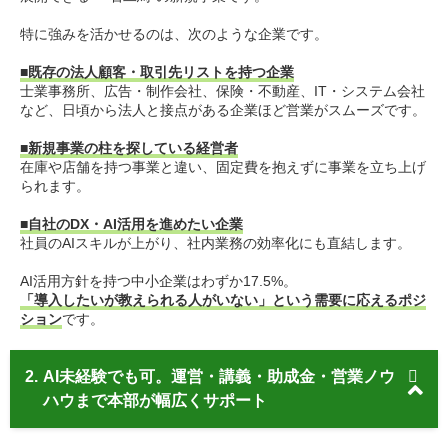
特に強みを活かせるのは、次のような企業です。
■既存の法人顧客・取引先リストを持つ企業
士業事務所、広告・制作会社、保険・不動産、IT・システム会社
など、日頃から法人と接点がある企業ほど営業がスムーズです。
■新規事業の柱を探している経営者
在庫や店舗を持つ事業と違い、固定費を抱えずに事業を立ち上げ
られます。
■自社のDX・AI活用を進めたい企業
社員のAIスキルが上がり、社内業務の効率化にも直結します。
AI活用方針を持つ中小企業はわずか17.5%。
「導入したいが教えられる人がいない」という需要に応えるポジ
ション
です。
2.
AI未経験でも可。運営・講義・助成金・営業ノウ
ハウまで本部が幅広くサポート