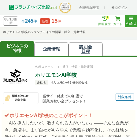
会員登録(無料)
|
ログイン
1
08/10
更
15
245
全
件
件
新着
新
MENU
閲覧履歴
カート
ホリエモンAI学校のフランチャイズの開業・独立・起業情報
ビジネスの
説明会
企業情報
特徴
日程
各種スクール、IT・通信・情報・携帯電話
ホリエモンAI学校
会社名
ホリエモンAI学校株式会社
当サイト経由での加盟で
開業お祝い金
対象条件
対象企業
開業お祝い金プレゼント！
ホリエモンAI学校のここがポイント！
「AIを導入したいが、教えられる人がいない」——そんな企業が
今、急増中。まず自社がAIを学んで業務を効率化し、その経験を