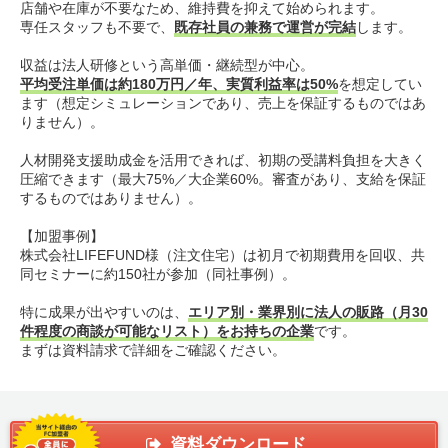
店舗や在庫が不要なため、維持費を抑えて始められます。
専任スタッフも不要で、
既存社員の兼務で運営が完結
します。
収益は法人研修という高単価・継続型が中心。
平均受注単価は約180万円／年、実質利益率は50%
を想定してい
ます（想定シミュレーションであり、売上を保証するものではあ
りません）。
人材開発支援助成金を活用できれば、初期の受講料負担を大きく
圧縮できます（最大75%／大企業60%。審査があり、支給を保証
するものではありません）。
【加盟事例】
株式会社LIFEFUND様（注文住宅）は初月で初期費用を回収、共
同セミナーに約150社が参加（同社事例）。
特に成果が出やすいのは、
エリア別・業界別に法人の販路（月30
件程度の商談が可能なリスト）をお持ちの企業
です。
まずは資料請求で詳細をご確認ください。
資料ダウンロード