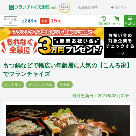
会員登録(無料)
|
ログイン
08/07
更
15
248
全
件
件
新着
新
MENU
閲覧履歴
カート
もつ鍋などで幅広い年齢層に人気の【こんろ家】
でフランチャイズ
レストラン
ビジネスモデル
飲食業
最終更新日：2021年08月02日