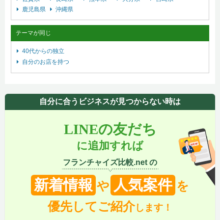
鹿児島県
沖縄県
テーマが同じ
40代からの独立
自分のお店を持つ
自分に合うビジネスが見つからない時は
LINEの友だち
に追加すれば
フランチャイズ比較.net の
新着情報
人気案件
や
を
優先してご紹介
します！