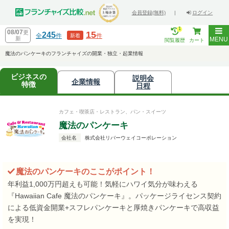
会員登録(無料)
|
ログイン
1
08/07
更
15
245
全
件
件
新着
新
MENU
閲覧履歴
カート
魔法のパンケーキのフランチャイズの開業・独立・起業情報
ビジネスの
説明会
企業情報
特徴
日程
カフェ・喫茶店・レストラン、パン・スイーツ
魔法のパンケーキ
会社名
株式会社リバーウェイコーポレーション
魔法のパンケーキのここがポイント！
年利益1,000万円超えも可能！気軽にハワイ気分が味わえる
『Hawaiian Cafe 魔法のパンケーキ』。パッケージライセンス契約
による低資金開業+スフレパンケーキと厚焼きパンケーキで高収益
を実現！