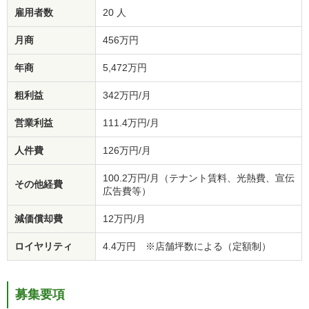
雇用者数
20 人
月商
456万円
年商
5,472万円
粗利益
342万円/月
営業利益
111.4万円/月
人件費
126万円/月
100.2万円/月（テナント賃料、光熱費、宣伝
その他経費
広告費等）
減価償却費
12万円/月
ロイヤリティ
4.4万円 ※店舗坪数による（定額制）
募集要項