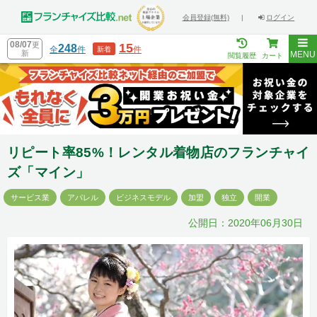
会員登録(無料)
|
ログイン
08/07
更
15
248
全
件
件
新着
新
MENU
閲覧履歴
カート
リピート率85%！レンタル着物店のフランチャイ
ズ「マイン」
サービス業
アパレル
ビジネスモデル
加盟
独立
開業
公開日：2020年06月30日