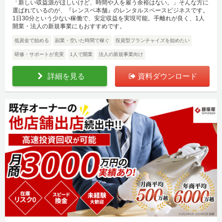
「新しい収益源がほしいけど、時間や人を雇う余裕はない。」そんな方に
選ばれているのが、『レンスペ本舗』のレンタルスペースビジネスです。
1日30分という少ない稼働で、安定収益を実現可能。手離れが良く、1人
開業・法人の新規事業にもおすすめです。
低資金で始める
副業・空いた時間で稼ぐ
投資型フランチャイズを始めたい
研修・サポートが充実
1人で開業
法人の新規事業向け
詳細を見る
資料ダウンロード