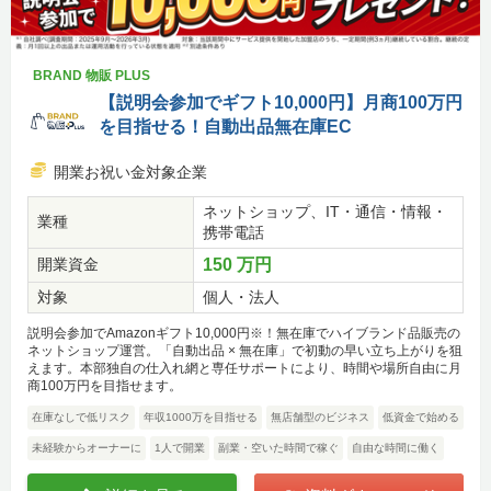
BRAND 物販 PLUS
【説明会参加でギフト10,000円】月商100万円
を目指せる！自動出品無在庫EC
開業お祝い金対象企業
ネットショップ、IT・通信・情報・
業種
携帯電話
開業資金
150 万円
対象
個人・法人
説明会参加でAmazonギフト10,000円※！無在庫でハイブランド品販売の
ネットショップ運営。「自動出品 × 無在庫」で初動の早い立ち上がりを狙
えます。本部独自の仕入れ網と専任サポートにより、時間や場所自由に月
商100万円を目指せます。
在庫なしで低リスク
年収1000万を目指せる
無店舗型のビジネス
低資金で始める
未経験からオーナーに
1人で開業
副業・空いた時間で稼ぐ
自由な時間に働く