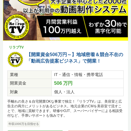
リラプTV
【開業資金506万円～】地域密着＆競合不在の
「動画広告提案ビジネス」で開業！
業種
IT・通信・情報・携帯電話
開業資金
506 万円
対象
個人・法人
手離れの良さ＆自宅開業OKな事業で独立！『リラプTV』は、美容室と広
告主の両方にメリットがあるビジネス。地元企業のCMを美容室で流すこ
とで、地域に貢献できます。研修やOJT、スーパーバイザーによる相談受
付など、手厚いサポートも強みです。
年収1000万を目指せる