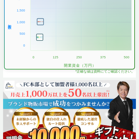
1,500
1,000
加盟数
500
0
0
125
250
375
500
開業資金（万円）
*正確な値は資料にてご確認ください。