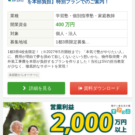
を本部負担】特別プランでのご案内！
業種
学習塾・個別指導塾・家庭教師
開業資金
400 万円
対象
個人・法人
募集地域
1都3県限定募集...
1都3県4校舎限定！（※2027年5月開校まで）「本気で塾がやりたい人」
に、費用が理由で夢を諦めて欲しくないという想いから、物件取得費・内
外装工事費を本部が負担するプランを作りました！当社はSVの担当教室
が少なく、徹底的なサポートを実現！
未経験からオーナーに
詳細を見る
資料ダウンロード