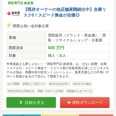
買取専門店 銀座屋
【既存オーナーの他店舗展開続出中】在庫リ
スク0！スピード換金が自慢◎
開業お祝い金対象企業
買取販売（ブランド・貴金属）、買
業種
取・リサイクルショップ・古着屋
開業資金
600 万円
対象
個人・法人
年商億超えも夢じゃない！『買取専門店 銀座屋』は、少ない経費・在庫
リスクゼロ・スピード換金で、リユース業の失敗原因を潰したビジネスモ
デルが強み。商圏分析や収支シミュレーション、集客支援などの手厚いサ
ポート制度があるので安心して開業できます。
1人で開業
在庫なしで低リスク
自分のお店を持つ
40代からの独立
年収1000万を目指せる
研修・サポートが充実
未経験からオーナーに
詳細を見る
資料ダウンロード