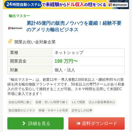
輸出マスター
累計45億円の販売ノウハウを凝縮！経験不要
のアメリカ輸出ビジネス
開業お祝い金対象企業
業種
ネットショップ
開業資金
198 万円〜
対象
個人・法人
『輸出マスター』は、創業11年・導入者数2,000名以上・継続率95％の実
績を誇る輸出物販フランチャイズです。50名以上の専門チームがあり初参
入の方でも安心して挑戦することが可能。スキマ時間を活用して米国EC
市場に参入できます！
自由な時間に働く
副業・空いた時間で稼ぐ
1人で開業
法人の新規事業向け
無店舗型のビジネス
研修・サポートが充実
定年なしの仕事
詳細を見る
資料ダウンロード