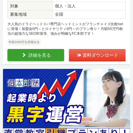
対象
個人・法人
募集地域
全国
大人気のドライヘッドスパ専門店ヘッドミントがフランチャイズ比較net
に登場！加盟金0円～とロイヤリティ0円～のプラン有り！月額50万円相
当の超強力なSEO対策等、強みが明確なFC本部です！
年収1000万を目指せる
詳細を見る
資料ダウンロード