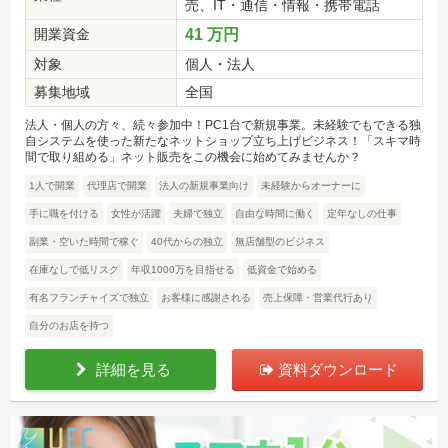
売、IT・通信・情報・携帯電話
開業資金
41 万円
対象
個人・法人
募集地域
全国
法人・個人の方々、続々参加中！PC1台で新規事業。未経験でもできる独
自システムを使った新たなネットショップ立ち上げビジネス！「スキマ時
間で取り組める」ネット販売をこの機会に始めてみませんか？
1人で開業
代理店で開業
法人の新規事業向け
未経験からオーナーに
手に職を付ける
女性が活躍
夫婦で独立
自由な時間に働く
定年なしの仕事
副業・空いた時間で稼ぐ
40代からの独立
無店舗型のビジネス
在庫なしで低リスク
年収1000万を目指せる
低資金で始める
有名フランチャイズで独立
お客様に感謝される
売上保障・営業代行あり
自分のお店を持つ
詳細を見る
資料ダウンロード