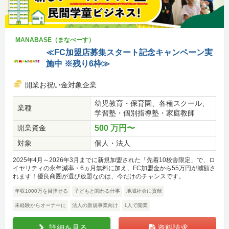
MANABASE（まなべーす）
≪FC加盟店募集スタート記念キャンペーン実
施中 ※残り6枠≫
開業お祝い金対象企業
幼児教育・保育園、各種スクール、
業種
学習塾・個別指導塾・家庭教師
開業資金
500 万円〜
対象
個人・法人
2025年4月～2026年3月までに新規加盟された「先着10校舎限定」で、ロ
イヤリティの永年減率・6ヵ月無料に加え、FC加盟金から55万円が減額さ
れます！優良商圏が選び放題なのは、今だけのチャンスです。
年収1000万を目指せる
子どもと関わる仕事
地域社会に貢献
未経験からオーナーに
法人の新規事業向け
1人で開業
詳細を見る
資料請求