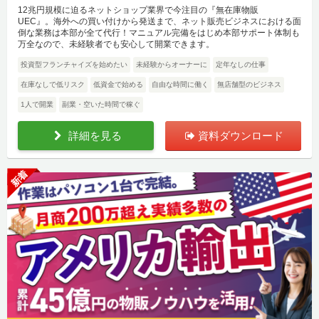
12兆円規模に迫るネットショップ業界で今注目の『無在庫物販
UEC』。海外への買い付けから発送まで、ネット販売ビジネスにおける面
倒な業務は本部が全て代行！マニュアル完備をはじめ本部サポート体制も
万全なので、未経験者でも安心して開業できます。
投資型フランチャイズを始めたい
未経験からオーナーに
定年なしの仕事
在庫なしで低リスク
低資金で始める
自由な時間に働く
無店舗型のビジネス
1人で開業
副業・空いた時間で稼ぐ
詳細を見る
資料ダウンロード
新着