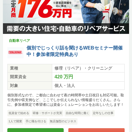
自動車リペア
個別でじっくり話を聞けるWEBセミナー開催
中！参加者限定特典あり
業種
修理（リペア）・クリーニング
開業資金
420 万円
対象
個人・法人
個別形式なので、ご都合に合わせて夜の時間帯や土日祝日も対応可能。取
引先例や収支例など、ここでしか伝えられない情報盛りだくさん。さら
に、参加者限定で希望者には資金シミュレーションをお出しいたします！
低資金で始める
研修・サポートが充実
自由な時間に働く
定年なしの仕事
1人で開業
手に職を付ける
無店舗型のビジネス