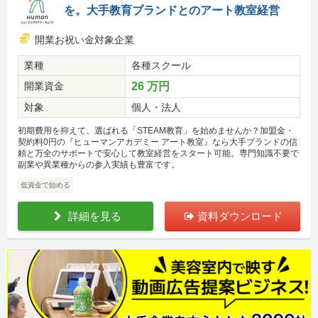
を。大手教育ブランドとのアート教室経営
開業お祝い金対象企業
業種
各種スクール
開業資金
26 万円
対象
個人・法人
初期費用を抑えて、選ばれる「STEAM教育」を始めませんか？加盟金・
契約料0円の『ヒューマンアカデミー アート教室』なら大手ブランドの信
頼と万全のサポートで安心して教室経営をスタート可能。専門知識不要で
副業や異業種からの参入実績も豊富です。
低資金で始める
詳細を見る
資料ダウンロード