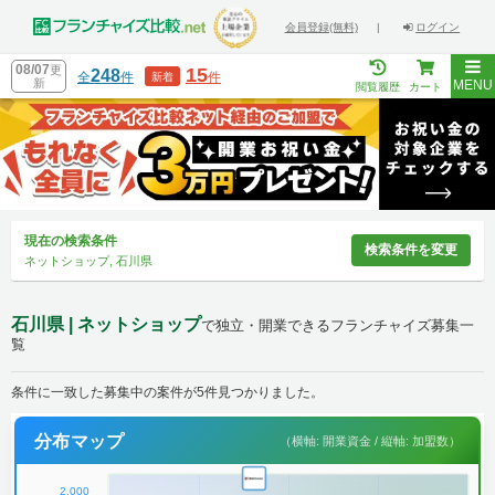
会員登録(無料)
|
ログイン
08/07
更
15
248
全
件
件
新着
新
MENU
閲覧履歴
カート
現在の検索条件
検索条件を変更
ネットショップ, 石川県
石川県 | ネットショップ
で独立・開業できるフランチャイズ募集一
覧
条件に一致した募集中の案件が5件見つかりました。
分布マップ
（横軸: 開業資金 / 縦軸: 加盟数）
2,000