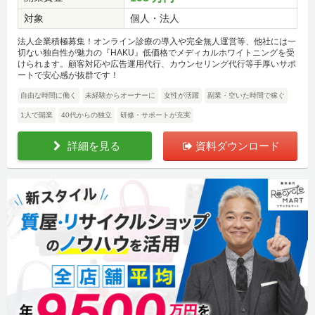
対象
個人・法人
法人企業積極募集！オンライン診療の導入や完全無人運営等、他社には一
切ない独自性が魅力の『HAKU』低価格でメディカルホワイトニングを受
けられます。顧客対応や広告運用代行、カウンセリング代行等手厚いサポ
ートで安心感が抜群です！
自由な時間に働く
未経験からオーナーに
女性が活躍
副業・空いた時間で稼ぐ
1人で開業
40代からの独立
研修・サポートが充実
詳細を見る
資料ダウンロード