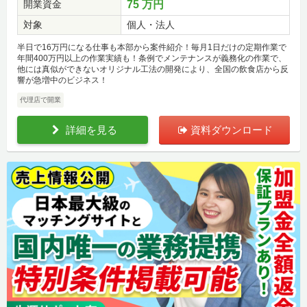
開業資金
75 万円
対象
個人・法人
半日で16万円になる仕事も本部から案件紹介！毎月1日だけの定期作業で
年間400万円以上の作業実績も！条例でメンテナンスが義務化の作業で、
他には真似ができないオリジナル工法の開発により、全国の飲食店から反
響が急増中のビジネス！
代理店で開業
詳細を見る
資料ダウンロード