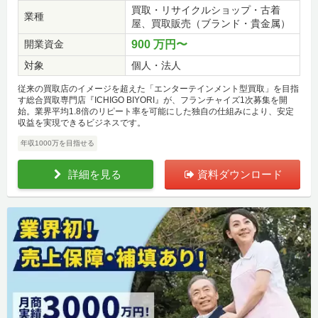
買取・リサイクルショップ・古着
業種
屋、買取販売（ブランド・貴金属）
開業資金
900 万円〜
対象
個人・法人
従来の買取店のイメージを超えた「エンターテインメント型買取」を目指
す総合買取専門店『ICHIGO BIYORI』が、フランチャイズ1次募集を開
始。業界平均1.8倍のリピート率を可能にした独自の仕組みにより、安定
収益を実現できるビジネスです。
年収1000万を目指せる
詳細を見る
資料ダウンロード