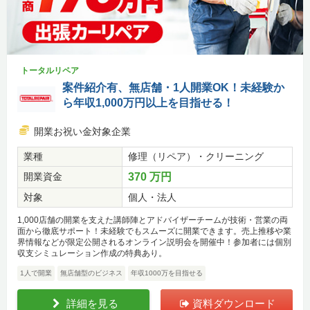
トータルリペア
案件紹介有、無店舗・1人開業OK！未経験か
ら年収1,000万円以上を目指せる！
開業お祝い金対象企業
業種
修理（リペア）・クリーニング
開業資金
370 万円
対象
個人・法人
1,000店舗の開業を支えた講師陣とアドバイザーチームが技術・営業の両
面から徹底サポート！未経験でもスムーズに開業できます。売上推移や業
界情報などが限定公開されるオンライン説明会を開催中！参加者には個別
収支シミュレーション作成の特典あり。
1人で開業
無店舗型のビジネス
年収1000万を目指せる
詳細を見る
資料ダウンロード