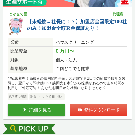
まかせて屋
代理店
【未経験→社長に！？】加盟店全国限定100社
のみ！加盟金全額返金保証あり！
業種
ハウスクリーニング
開業資金
0 万円〜
対象
個人・法人
募集地域
全国どこでも開業...
地域密着型！高齢者の御用聞き事業。未経験でも2日間の研修で技能を習
得し、翌日から即稼働OK！訪問先も本部から提供があるので空き時間を
利用して対応可能！ あなたも明日から社長になりませんか？
代理店で開業
副業・空いた時間で稼ぐ
詳細を見る
資料ダウンロード