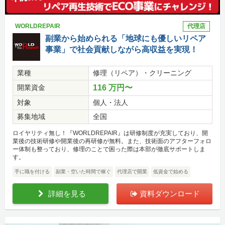
WORLDREPAIR
代理店
副業から始められる「地球にも優しいリペア
事業」で社会貢献しながら高収益を実現！
業種
修理（リペア）・クリーニング
開業資金
116 万円〜
対象
個人・法人
募集地域
全国
ロイヤリティ無し！『WORLDREPAIR』は研修制度が充実しており、開
業後の技術研修や開業後の再研修が無料。また、技術面のアフターフォロ
ー体制も整っており、修理のことで困った際は本部が徹底サポートしま
す。
手に職を付ける
副業・空いた時間で稼ぐ
代理店で開業
低資金で始める
詳細を見る
資料ダウンロード