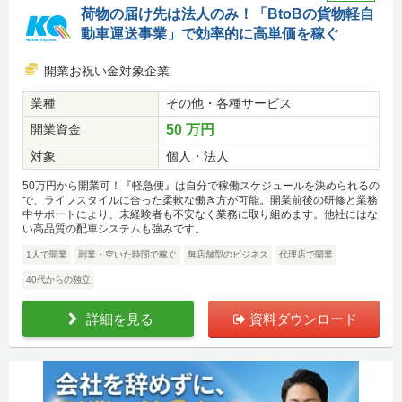
荷物の届け先は法人のみ！「BtoBの貨物軽自
動車運送事業」で効率的に高単価を稼ぐ
開業お祝い金対象企業
業種
その他・各種サービス
開業資金
50 万円
対象
個人・法人
50万円から開業可！『軽急便』は自分で稼働スケジュールを決められるの
で、ライフスタイルに合った柔軟な働き方が可能。開業前後の研修と業務
中サポートにより、未経験者も不安なく業務に取り組めます。他社にはな
い高品質の配車システムも強みです。
1人で開業
副業・空いた時間で稼ぐ
無店舗型のビジネス
代理店で開業
40代からの独立
詳細を見る
資料ダウンロード