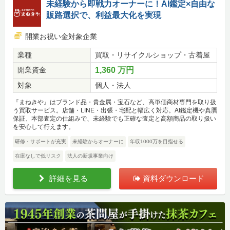
未経験から即戦力オーナーに！AI鑑定×自由な
販路選択で、利益最大化を実現
開業お祝い金対象企業
業種
買取・リサイクルショップ・古着屋
開業資金
1,360 万円
対象
個人・法人
『まねきや』はブランド品・貴金属・宝石など、高単価商材専門を取り扱
う買取サービス。店舗・LINE・出張・宅配と幅広く対応。AI鑑定機や真贋
保証、本部査定の仕組みで、未経験でも正確な査定と高額商品の取り扱い
を安心して行えます。
研修・サポートが充実
未経験からオーナーに
年収1000万を目指せる
在庫なしで低リスク
法人の新規事業向け
詳細を見る
資料ダウンロード