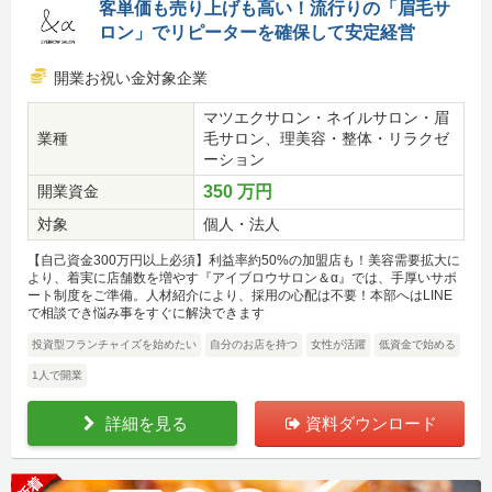
客単価も売り上げも高い！流行りの「眉毛サ
ロン」でリピーターを確保して安定経営
開業お祝い金対象企業
マツエクサロン・ネイルサロン・眉
業種
毛サロン、理美容・整体・リラクゼ
ーション
開業資金
350 万円
対象
個人・法人
【自己資金300万円以上必須】利益率約50%の加盟店も！美容需要拡大に
より、着実に店舗数を増やす『アイブロウサロン＆α』では、手厚いサポ
ート制度をご準備。人材紹介により、採用の心配は不要！本部へはLINE
で相談でき悩み事をすぐに解決できます
投資型フランチャイズを始めたい
自分のお店を持つ
女性が活躍
低資金で始める
1人で開業
詳細を見る
資料ダウンロード
新着