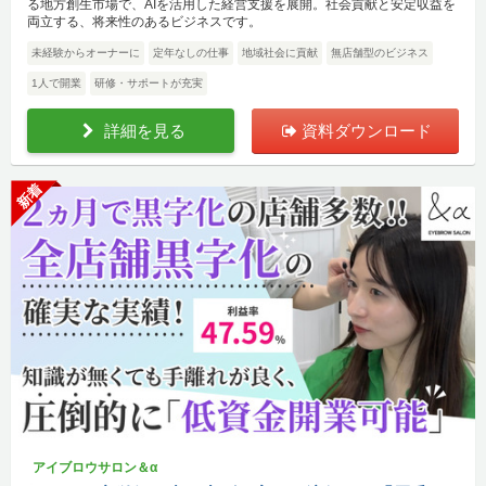
る地方創生市場で、AIを活用した経営支援を展開。社会貢献と安定収益を
両立する、将来性のあるビジネスです。
未経験からオーナーに
定年なしの仕事
地域社会に貢献
無店舗型のビジネス
1人で開業
研修・サポートが充実
詳細を見る
資料ダウンロード
新着
アイブロウサロン＆α