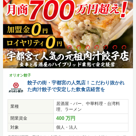
オリオン餃子
餃子の街・宇都宮の人気店！こだわり抜かれ
た肉汁餃子で安定した飲食店経営を
居酒屋・バー、中華料理・台湾料
業種
理、ラーメン
開業資金
400 万円
対象
個人・法人