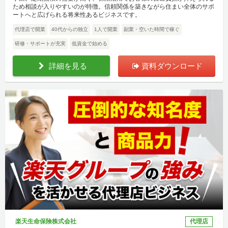
ため相談が入りやすいのが特徴。信頼関係を築きながら住まい全体のサポ
ートへと広げられる将来性あるビジネスです。
代理店で開業
40代からの独立
1人で開業
副業・空いた時間で稼ぐ
研修・サポートが充実
低資金で始める
詳細を見る
資料ダウンロード
楽天生命保険株式会社
代理店