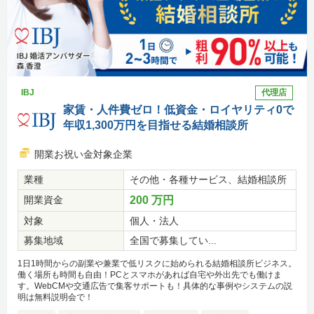
IBJ
代理店
家賃・人件費ゼロ！低資金・ロイヤリティ0で
年収1,300万円を目指せる結婚相談所
開業お祝い金対象企業
業種
その他・各種サービス、結婚相談所
開業資金
200 万円
対象
個人・法人
募集地域
全国で募集してい...
1日1時間からの副業や兼業で低リスクに始められる結婚相談所ビジネス。
働く場所も時間も自由！PCとスマホがあれば自宅や外出先でも働けま
す。WebCMや交通広告で集客サポートも！具体的な事例やシステムの説
明は無料説明会で！