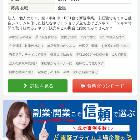
募集地域
全国
法人・個人の方々、続々参加中！PC1台で新規事業。未経験でもできる独
自システムを使った新たなネットショップ立ち上げビジネス！「スキマ時
間で取り組める」ネット販売をこの機会に始めてみませんか？
40代からの独立
手に職を付ける
女性が活躍
夫婦で独立
自分のお店を持つ
売上保障・営業代行あり
無店舗型のビジネス
代理店で開業
お客様に感謝される
有名フランチャイズで独立
低資金で始める
年収1000万を目指せる
1人で開業
法人の新規事業向け
未経験からオーナーに
在庫なしで低リスク
自由な時間に働く
定年なしの仕事
副業・空いた時間で稼ぐ
詳細を見る
資料ダウンロード