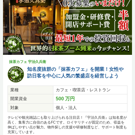
抹茶カフェ 宇治久兵衛
知名度抜群の「抹茶カフェ」を開業！女性や
訪日客を中心に人気の繁盛店を経営しよう
業種
カフェ・喫茶店・レストラン
開業資金
500 万円
対象
個人・法人
テレビや観光雑誌にも取り上げられる注目店！『宇治久兵衛』は知名度が
高く、集客力に自信のあるFCです。ロイヤリティが固定のため、収益を
伸ばしやすい点が魅力。物件探しの支援や研修制度など、サポート制度も
充実しています。