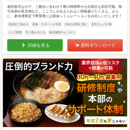
個別形式なので、ご都合に合わせて夜の時間帯や土日祝日も対応可能。取
引先例や収支例など、ここでしか伝えられない情報盛りだくさん。さら
に、参加者限定で希望者には資金シミュレーションをお出しいたします！
低資金で始める
研修・サポートが充実
自由な時間に働く
定年なしの仕事
1人で開業
手に職を付ける
無店舗型のビジネス
詳細を見る
資料ダウンロード