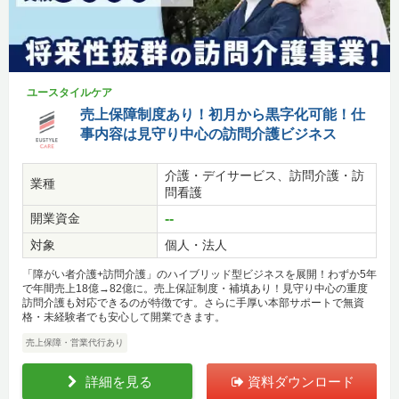
ユースタイルケア
売上保障制度あり！初月から黒字化可能！仕
事内容は見守り中心の訪問介護ビジネス
介護・デイサービス、訪問介護・訪
業種
問看護
開業資金
--
対象
個人・法人
「障がい者介護+訪問介護」のハイブリッド型ビジネスを展開！わずか5年
で年間売上18億→82億に。売上保証制度・補填あり！見守り中心の重度
訪問介護も対応できるのが特徴です。さらに手厚い本部サポートで無資
格・未経験者でも安心して開業できます。
売上保障・営業代行あり
詳細を見る
資料ダウンロード