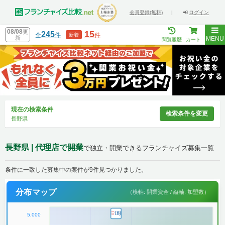
会員登録(無料)
|
ログイン
08/08
更
15
245
全
件
件
新着
新
MENU
閲覧履歴
カート
現在の検索条件
検索条件を変更
長野県
長野県 | 代理店で開業
で独立・開業できるフランチャイズ募集一覧
条件に一致した募集中の案件が9件見つかりました。
分布マップ
（横軸: 開業資金 / 縦軸: 加盟数）
5,000