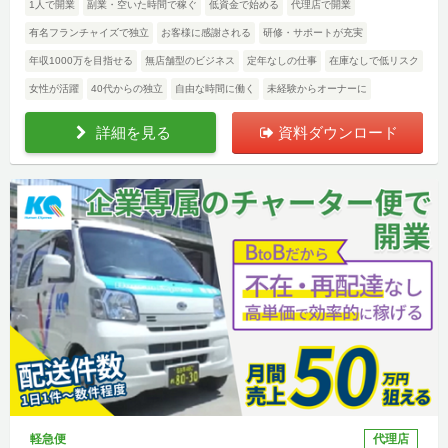
1人で開業
副業・空いた時間で稼ぐ
低資金で始める
代理店で開業
有名フランチャイズで独立
お客様に感謝される
研修・サポートが充実
年収1000万を目指せる
無店舗型のビジネス
定年なしの仕事
在庫なしで低リスク
女性が活躍
40代からの独立
自由な時間に働く
未経験からオーナーに
詳細を見る
資料ダウンロード
軽急便
代理店