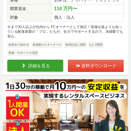
業種
お弁当、デリバリー・テイクアウト
開業資金
110 万円〜
対象
個人・法人
今まで30人以上が社内から FCオーナーとして独立！現場を誰よりも知っ
ている配食産業の「プロ」たちが、全力でサポートするので、未経験でも
安心。
低資金で始める
未経験からオーナーに
地域社会に貢献
1人で開業
研修・サポートが充実
詳細を見る
資料ダウンロード