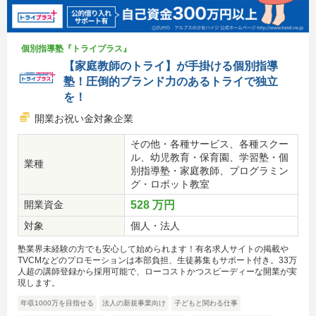
個別指導塾『トライプラス』
【家庭教師のトライ】が手掛ける個別指導
塾！圧倒的ブランド力のあるトライで独立
を！
開業お祝い金対象企業
その他・各種サービス、各種スクー
ル、幼児教育・保育園、学習塾・個
業種
別指導塾・家庭教師、プログラミン
グ・ロボット教室
開業資金
528 万円
対象
個人・法人
塾業界未経験の方でも安心して始められます！有名求人サイトの掲載や
TVCMなどのプロモーションは本部負担、生徒募集もサポート付き。33万
人超の講師登録から採用可能で、ローコストかつスピーディーな開業が実
現します。
年収1000万を目指せる
法人の新規事業向け
子どもと関わる仕事