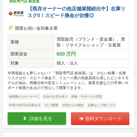
買取専門店 銀座屋
【既存オーナーの他店舗展開続出中】在庫リ
スク0！スピード換金が自慢◎
開業お祝い金対象企業
買取販売（ブランド・貴金属）、買
業種
取・リサイクルショップ・古着屋
開業資金
600 万円
対象
個人・法人
年商億超えも夢じゃない！『買取専門店 銀座屋』は、少ない経費・在庫
リスクゼロ・スピード換金で、リユース業の失敗原因を潰したビジネスモ
デルが強み。商圏分析や収支シミュレーション、集客支援などの手厚いサ
ポート制度があるので安心して開業できます。
未経験からオーナーに
自分のお店を持つ
研修・サポートが充実
年収1000万を目指せる
1人で開業
40代からの独立
在庫なしで低リスク
詳細を見る
資料ダウンロード