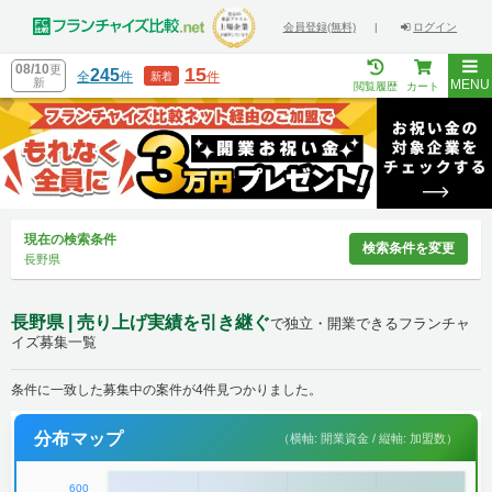
会員登録(無料)
|
ログイン
08/10
更
15
245
全
件
件
新着
新
MENU
閲覧履歴
カート
現在の検索条件
検索条件を変更
長野県
長野県 | 売り上げ実績を引き継ぐ
で独立・開業できるフランチャ
イズ募集一覧
条件に一致した募集中の案件が4件見つかりました。
分布マップ
（横軸: 開業資金 / 縦軸: 加盟数）
600