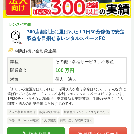
レンスペ本舗
300店舗以上に選ばれた！1日30分稼働で安定
収益を目指せるレンタルスペースFC
開業お祝い金対象企業
業種
その他・各種サービス、不動産
開業資金
100 万円
対象
個人・法人
「新しい収益源がほしいけど、時間や人を雇う余裕はない。」そんな方に
選ばれているのが、『レンスペ本舗』のレンタルスペースビジネスです。
1日30分という少ない稼働で、安定収益を実現可能。手離れが良く、1人
開業・法人の新規事業にもおすすめです。
法人の新規事業向け
低資金で始める
投資型フランチャイズを始めたい
研修・サポートが充実
1人で開業
副業・空いた時間で稼ぐ
詳細を見る
資料ダウンロード