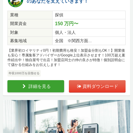
のあなたを支えていきます！
業種
探偵
開業資金
150 万円〜
対象
個人・法人
募集地域
全国 ※関西方面...
【業界初ロイヤリティ0円！初期費用も格安！加盟金分割もOK！】開業後
も安心！専属集客アドバイザーがGoogle上位表示させます！100万超え案
件続出中！独自屋号で出店！加盟店同士の仲の良さが特徴！個別説明会に
て儲かる仕組みをお伝えします！
年収1000万を目指せる
詳細を見る
資料ダウンロード