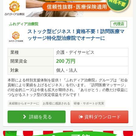
ふれディア治療院
代理店
ストック型ビジネス！資格不要！訪問医療マ
ッサージ特化型治療院でオーナーに
業種
介護・デイサービス
開業資金
200 万円
対象
個人・法人
本部による特別支援体制を提供！『ふれディア治療院』グループは「社会
貢献により業績を上げるビジネス」を行います。「訪問医療マッサージ」
の社会的ニーズは今後も拡大が期待され、「ありがとう」の数だけ収益に
つながるストック型の安定収益モデルです！
未経験からオーナーに
お客様に感謝される
研修・サポートが充実
詳細を見る
資料ダウンロード