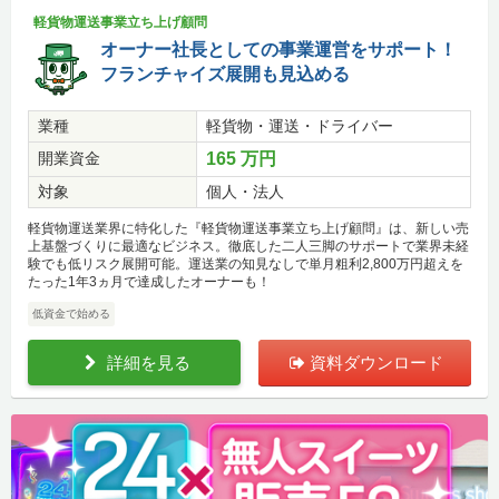
軽貨物運送事業立ち上げ顧問
オーナー社長としての事業運営をサポート！
フランチャイズ展開も見込める
業種
軽貨物・運送・ドライバー
開業資金
165 万円
対象
個人・法人
軽貨物運送業界に特化した『軽貨物運送事業立ち上げ顧問』は、新しい売
上基盤づくりに最適なビジネス。徹底した二人三脚のサポートで業界未経
験でも低リスク展開可能。運送業の知見なしで単月粗利2,800万円超えを
たった1年3ヵ月で達成したオーナーも！
低資金で始める
詳細を見る
資料ダウンロード