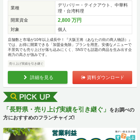
デリバリー・テイクアウト、中華料
業種
理・台湾料理
開業資金
2,800 万円
対象
個人
店舗数と市場が10年以上成長中！『大阪王将（あなたの街の商人物語）』
では、お得に開業できる「加盟金免除」プランを用意。安価なメニューで
不景気でも売り上げが落ち込みにくく、SNSでも話題の商品を生み出す企
画力の高さが強みです。
売り上げ実績を引き継ぐ
詳細を見る
資料ダウンロード
「長野県・売り上げ実績を引き継ぐ」
をお調べの
方におすすめのフランチャイズ!