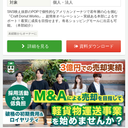
対象
個人・法人
SNS映え抜群のPOPで個性的なアメリカンドーナツで若年層の心を掴む
『Craft Donut Works』。超簡単オペレーション～実績ある本部によるサ
ポート！着実に成長を目指せます。有名ショッピングモールに出店も可
能。（本部紹介）
未経験からオーナーに
詳細を見る
資料ダウンロード