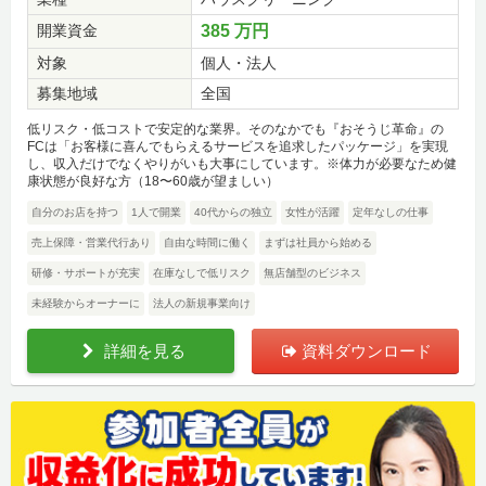
開業資金
385 万円
対象
個人・法人
募集地域
全国
低リスク・低コストで安定的な業界。そのなかでも『おそうじ革命』の
FCは「お客様に喜んでもらえるサービスを追求したパッケージ」を実現
し、収入だけでなくやりがいも大事にしています。※体力が必要なため健
康状態が良好な方（18〜60歳が望ましい）
自分のお店を持つ
1人で開業
40代からの独立
女性が活躍
定年なしの仕事
売上保障・営業代行あり
自由な時間に働く
まずは社員から始める
研修・サポートが充実
在庫なしで低リスク
無店舗型のビジネス
未経験からオーナーに
法人の新規事業向け
詳細を見る
資料ダウンロード