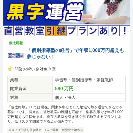
個太郎塾
「個別指導塾の経営」で年収1,000万円超えも
夢じゃない！
開業お祝い金対象企業
業種
学習塾・個別指導塾・家庭教師
開業資金
580 万円
対象
個人・法人
『個太郎塾』FCでは現在、関東を中心とした地域で塾を運営できる方を
募集中です。将来的に複数教室の展開も可能で、集客次第では年収1,000
万円超えも目指せます。既存の教室を引き継ぐ形で独立するプランもあ
り、低リスクで開業できる点が強みです。
売り上げ実績を引き継ぐ
1人で開業
低資金で始める