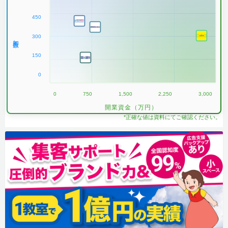
450
300
加盟数
150
0
0
750
1,500
2,250
3,000
開業資金（万円）
*正確な値は資料にてご確認ください。