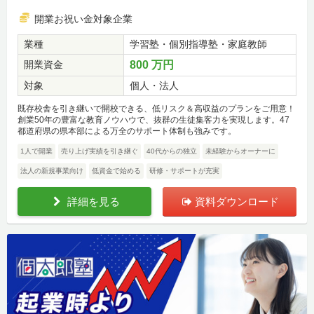
開業お祝い金対象企業
業種
学習塾・個別指導塾・家庭教師
開業資金
800 万円
対象
個人・法人
既存校舎を引き継いで開校できる、低リスク＆高収益のプランをご用意！
創業50年の豊富な教育ノウハウで、抜群の生徒集客力を実現します。47
都道府県の県本部による万全のサポート体制も強みです。
1人で開業
売り上げ実績を引き継ぐ
40代からの独立
未経験からオーナーに
法人の新規事業向け
低資金で始める
研修・サポートが充実
詳細を見る
資料ダウンロード