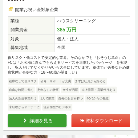
開業お祝い金対象企業
業種
ハウスクリーニング
開業資金
385 万円
対象
個人・法人
募集地域
全国
低リスク・低コストで安定的な業界。そのなかでも『おそうじ革命』の
FCは「お客様に喜んでもらえるサービスを追求したパッケージ」を実現
し、収入だけでなくやりがいも大事にしています。※体力が必要なため健
康状態が良好な方（18〜60歳が望ましい）
在庫なしで低リスク
研修・サポートが充実
まずは社員から始める
自由な時間に働く
定年なしの仕事
女性が活躍
売上保障・営業代行あり
法人の新規事業向け
1人で開業
自分のお店を持つ
40代からの独立
未経験からオーナーに
無店舗型のビジネス
詳細を見る
資料ダウンロード