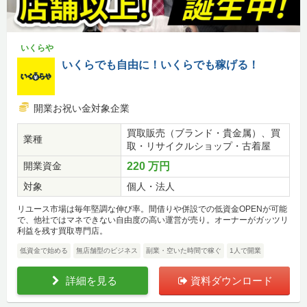
いくらや
いくらでも自由に！いくらでも稼げる！
開業お祝い金対象企業
買取販売（ブランド・貴金属）、買
業種
取・リサイクルショップ・古着屋
開業資金
220 万円
対象
個人・法人
リユース市場は毎年堅調な伸び率。間借りや併設での低資金OPENが可能
で、他社ではマネできない自由度の高い運営が売り。オーナーがガッツリ
利益を残す買取専門店。
低資金で始める
無店舗型のビジネス
副業・空いた時間で稼ぐ
1人で開業
詳細を見る
資料ダウンロード