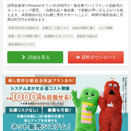
説明会参加でAmazonギフト10,000円※！無在庫でハイブランド品販売の
ネットショップ運営。「自動出品 × 無在庫」で初動の早い立ち上がりを狙
えます。本部独自の仕入れ網と専任サポートにより、時間や場所自由に月
商100万円を目指せます。
年収1000万を目指せる
在庫なしで低リスク
自由な時間に働く
1人で開業
副業・空いた時間で稼ぐ
未経験からオーナーに
低資金で始める
無店舗型のビジネス
詳細を見る
資料ダウンロード