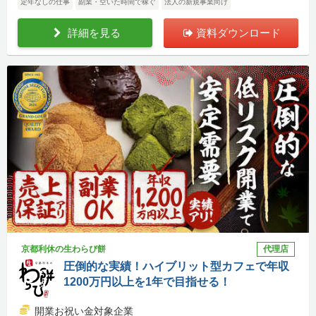
定年なしの仕事
副業・空いた時間で稼ぐ
法人の新規事業向け
詳細を見る
資料ダウンロード
京都利休の生わらび餅
代理店
圧倒的な実績！ハイブリット型カフェで年収
1200万円以上を1年で目指せる！
開業お祝い金対象企業