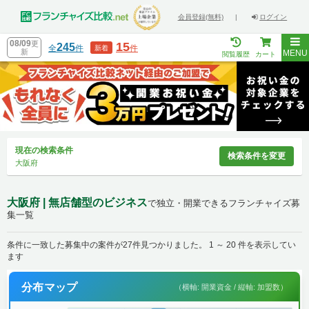
会員登録(無料)
|
ログイン
08/09
更
15
245
全
件
件
新着
新
MENU
閲覧履歴
カート
現在の検索条件
検索条件を変更
大阪府
大阪府 | 無店舗型のビジネス
で独立・開業できるフランチャイズ募
集一覧
条件に一致した募集中の案件が27件見つかりました。 1 ～ 20 件を表示してい
ます
分布マップ
（横軸: 開業資金 / 縦軸: 加盟数）