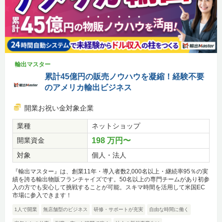
輸出マスター
累計45億円の販売ノウハウを凝縮！経験不要
のアメリカ輸出ビジネス
開業お祝い金対象企業
業種
ネットショップ
開業資金
198 万円〜
対象
個人・法人
『輸出マスター』は、創業11年・導入者数2,000名以上・継続率95％の実
績を誇る輸出物販フランチャイズです。50名以上の専門チームがあり初参
入の方でも安心して挑戦することが可能。スキマ時間を活用して米国EC
市場に参入できます！
1人で開業
無店舗型のビジネス
研修・サポートが充実
自由な時間に働く