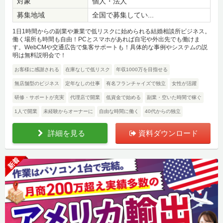
対象
個人・法人
募集地域
全国で募集してい...
1日1時間からの副業や兼業で低リスクに始められる結婚相談所ビジネス。
働く場所も時間も自由！PCとスマホがあれば自宅や外出先でも働けま
す。WebCMや交通広告で集客サポートも！具体的な事例やシステムの説
明は無料説明会で！
お客様に感謝される
在庫なしで低リスク
年収1000万を目指せる
無店舗型のビジネス
定年なしの仕事
有名フランチャイズで独立
女性が活躍
研修・サポートが充実
代理店で開業
低資金で始める
副業・空いた時間で稼ぐ
1人で開業
未経験からオーナーに
自由な時間に働く
40代からの独立
詳細を見る
資料ダウンロード
新着