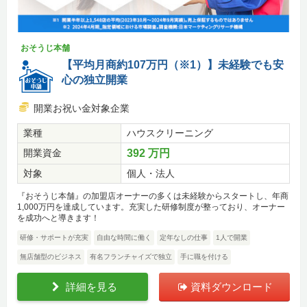
おそうじ本舗
【平均月商約107万円（※1）】未経験でも安
心の独立開業
開業お祝い金対象企業
業種
ハウスクリーニング
開業資金
392 万円
対象
個人・法人
『おそうじ本舗』の加盟店オーナーの多くは未経験からスタートし、年商
1,000万円を達成しています。充実した研修制度が整っており、オーナー
を成功へと導きます！
研修・サポートが充実
自由な時間に働く
定年なしの仕事
1人で開業
無店舗型のビジネス
有名フランチャイズで独立
手に職を付ける
詳細を見る
資料ダウンロード