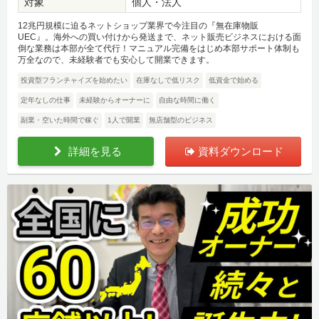
対象
個人・法人
12兆円規模に迫るネットショップ業界で今注目の『無在庫物販
UEC』。海外への買い付けから発送まで、ネット販売ビジネスにおける面
倒な業務は本部が全て代行！マニュアル完備をはじめ本部サポート体制も
万全なので、未経験者でも安心して開業できます。
投資型フランチャイズを始めたい
在庫なしで低リスク
低資金で始める
定年なしの仕事
未経験からオーナーに
自由な時間に働く
副業・空いた時間で稼ぐ
1人で開業
無店舗型のビジネス
詳細を見る
資料ダウンロード