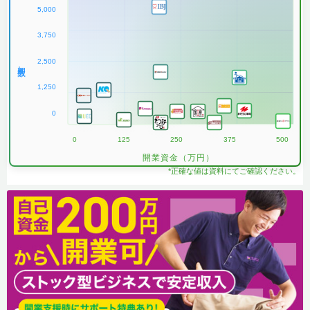
5,000
3,750
2,500
加盟数
1,250
0
0
125
250
375
500
開業資金（万円）
*正確な値は資料にてご確認ください。