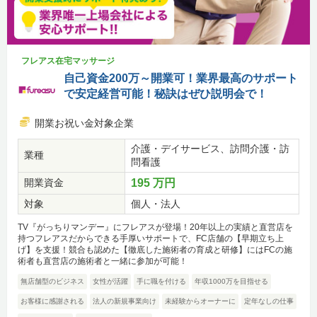
フレアス在宅マッサージ
自己資金200万～開業可！業界最高のサポート
で安定経営可能！秘訣はぜひ説明会で！
開業お祝い金対象企業
介護・デイサービス、訪問介護・訪
業種
問看護
開業資金
195 万円
対象
個人・法人
TV『がっちりマンデー』にフレアスが登場！20年以上の実績と直営店を
持つフレアスだからできる手厚いサポートで、FC店舗の【早期立ち上
げ】を支援！競合も認めた【徹底した施術者の育成と研修】にはFCの施
術者も直営店の施術者と一緒に参加が可能！
無店舗型のビジネス
女性が活躍
手に職を付ける
年収1000万を目指せる
お客様に感謝される
法人の新規事業向け
未経験からオーナーに
定年なしの仕事