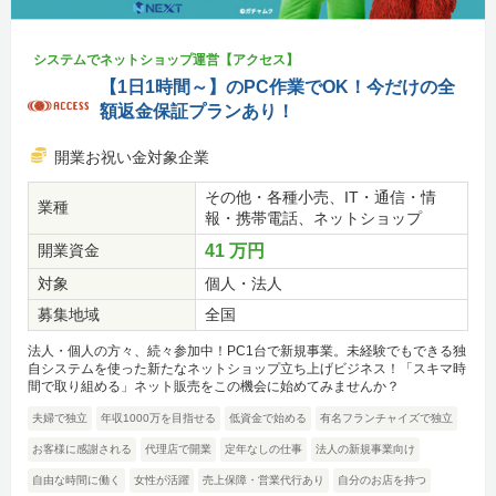
システムでネットショップ運営【アクセス】
【1日1時間～】のPC作業でOK！今だけの全
額返金保証プランあり！
開業お祝い金対象企業
その他・各種小売、IT・通信・情
業種
報・携帯電話、ネットショップ
開業資金
41 万円
対象
個人・法人
募集地域
全国
法人・個人の方々、続々参加中！PC1台で新規事業。未経験でもできる独
自システムを使った新たなネットショップ立ち上げビジネス！「スキマ時
間で取り組める」ネット販売をこの機会に始めてみませんか？
夫婦で独立
年収1000万を目指せる
低資金で始める
有名フランチャイズで独立
お客様に感謝される
代理店で開業
定年なしの仕事
法人の新規事業向け
自由な時間に働く
女性が活躍
売上保障・営業代行あり
自分のお店を持つ