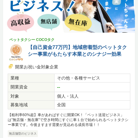
ペットタクシー COCOタク
【自己資金77万円】地域密着型のペットタク
シー事業がもたらす本業とのシナジー効果
開業お祝い金対象企業
業種
その他・各種サービス
開業資金
--
対象
個人・法人
募集地域
全国
【粗利率60%超】車があればすぐに開業OK！「ペット送迎ビジネス」
は”無店舗・無在庫”で空き時間にすぐに車１台で始められるペットタクシ
ー事業です。今後ますます需要が見込める成長市場！！
無店舗型のビジネス