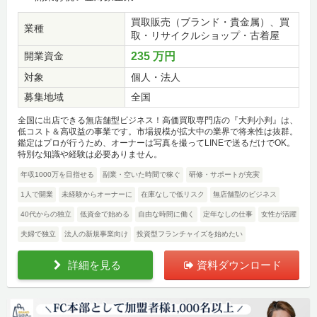
買取販売（ブランド・貴金属）、買
業種
取・リサイクルショップ・古着屋
開業資金
235 万円
対象
個人・法人
募集地域
全国
全国に出店できる無店舗型ビジネス！高価買取専門店の『大判小判』は、
低コスト＆高収益の事業です。市場規模が拡大中の業界で将来性は抜群。
鑑定はプロが行うため、オーナーは写真を撮ってLINEで送るだけでOK。
特別な知識や経験は必要ありません。
年収1000万を目指せる
副業・空いた時間で稼ぐ
研修・サポートが充実
1人で開業
未経験からオーナーに
在庫なしで低リスク
無店舗型のビジネス
40代からの独立
低資金で始める
自由な時間に働く
定年なしの仕事
女性が活躍
夫婦で独立
法人の新規事業向け
投資型フランチャイズを始めたい
詳細を見る
資料ダウンロード