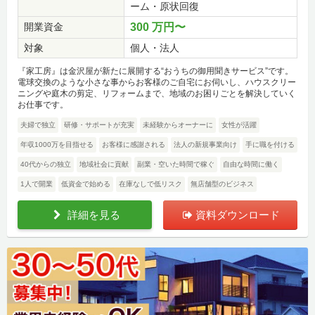
ーム・原状回復
開業資金
300 万円〜
対象
個人・法人
『家工房』は金沢屋が新たに展開する“おうちの御用聞きサービス”です。
電球交換のような小さな事からお客様のご自宅にお伺いし、ハウスクリー
ニングや庭木の剪定、リフォームまで、地域のお困りごとを解決していく
お仕事です。
夫婦で独立
研修・サポートが充実
未経験からオーナーに
女性が活躍
年収1000万を目指せる
お客様に感謝される
法人の新規事業向け
手に職を付ける
40代からの独立
地域社会に貢献
副業・空いた時間で稼ぐ
自由な時間に働く
1人で開業
低資金で始める
在庫なしで低リスク
無店舗型のビジネス
詳細を見る
資料ダウンロード