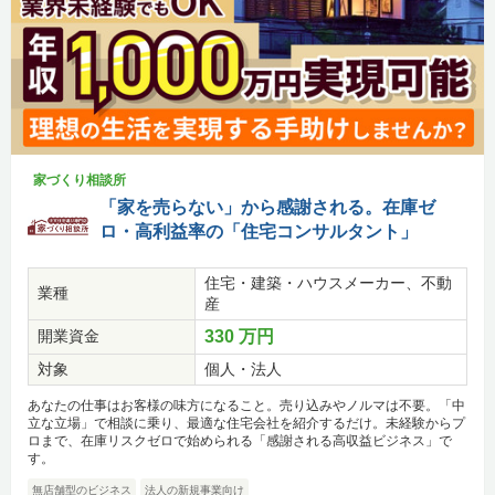
家づくり相談所
「家を売らない」から感謝される。在庫ゼ
ロ・高利益率の「住宅コンサルタント」
住宅・建築・ハウスメーカー、不動
業種
産
開業資金
330 万円
対象
個人・法人
あなたの仕事はお客様の味方になること。売り込みやノルマは不要。「中
立な立場」で相談に乗り、最適な住宅会社を紹介するだけ。未経験からプ
ロまで、在庫リスクゼロで始められる「感謝される高収益ビジネス」で
す。
無店舗型のビジネス
法人の新規事業向け