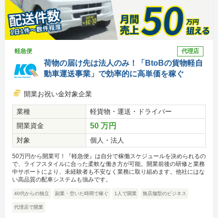
軽急便
代理店
荷物の届け先は法人のみ！「BtoBの貨物軽自
動車運送事業」で効率的に高単価を稼ぐ
開業お祝い金対象企業
業種
軽貨物・運送・ドライバー
開業資金
50 万円
対象
個人・法人
50万円から開業可！『軽急便』は自分で稼働スケジュールを決められるの
で、ライフスタイルに合った柔軟な働き方が可能。開業前後の研修と業務
中サポートにより、未経験者も不安なく業務に取り組めます。他社にはな
い高品質の配車システムも強みです。
40代からの独立
副業・空いた時間で稼ぐ
1人で開業
無店舗型のビジネス
代理店で開業