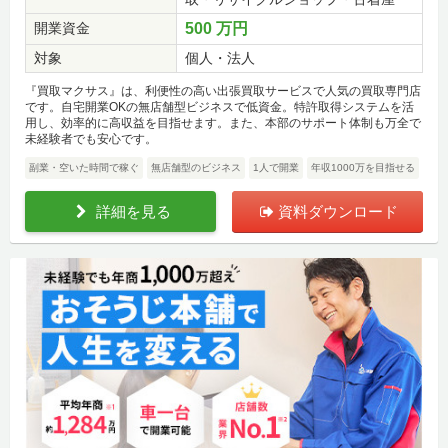
開業資金
500 万円
対象
個人・法人
『買取マクサス』は、利便性の高い出張買取サービスで人気の買取専門店
です。自宅開業OKの無店舗型ビジネスで低資金。特許取得システムを活
用し、効率的に高収益を目指せます。また、本部のサポート体制も万全で
未経験者でも安心です。
副業・空いた時間で稼ぐ
無店舗型のビジネス
1人で開業
年収1000万を目指せる
詳細を見る
資料ダウンロード