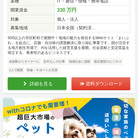
業種
IT・通信・情報・携帯電話
開業資金
330 万円
対象
個人・法人
募集地域
日本全国（契約済...
900以上の市区町村で展開中！地域の魅力を発信するWebサイト「まいぷ
れ」を起点に、店舗・自治体の課題解決に取り組む事業です。国が注目す
る地方創生市場で、AIを活用した経営支援を展開。社会貢献と安定収益を
両立する、将来性のあるビジネスです。
未経験からオーナーに
定年なしの仕事
地域社会に貢献
無店舗型のビジネス
1人で開業
研修・サポートが充実
詳細を見る
資料ダウンロード