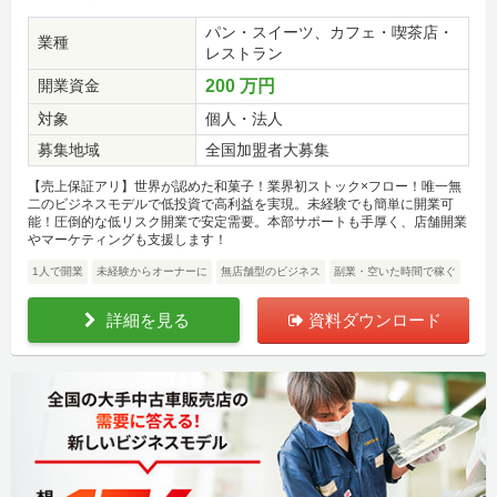
パン・スイーツ、カフェ・喫茶店・
業種
レストラン
開業資金
200 万円
対象
個人・法人
募集地域
全国加盟者大募集
【売上保証アリ】世界が認めた和菓子！業界初ストック×フロー！唯一無
二のビジネスモデルで低投資で高利益を実現。未経験でも簡単に開業可
能！圧倒的な低リスク開業で安定需要。本部サポートも手厚く、店舗開業
やマーケティングも支援します！
1人で開業
未経験からオーナーに
無店舗型のビジネス
副業・空いた時間で稼ぐ
詳細を見る
資料ダウンロード