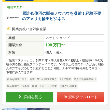
輸出マスター
累計45億円の販売ノウハウを凝縮！経験不要
のアメリカ輸出ビジネス
開業お祝い金対象企業
業種
ネットショップ
開業資金
198 万円〜
対象
個人・法人
『輸出マスター』は、創業11年・導入者数2,000名以上・継続率95％の実
績を誇る輸出物販フランチャイズです。50名以上の専門チームがあり初参
入の方でも安心して挑戦することが可能。スキマ時間を活用して米国EC
市場に参入できます！
自由な時間に働く
副業・空いた時間で稼ぐ
1人で開業
法人の新規事業向け
無店舗型のビジネス
研修・サポートが充実
定年なしの仕事
詳細を見る
資料ダウンロード