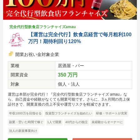
完全代行型飲食店フランチャイズamau
【運営は完全代行】飲食店経営で毎月粗利100
万円！期待利回り120%
開業お祝い金対象企業
業種
居酒屋・バー
開業資金
350 万円
対象
個人・法人
運営は本部が完全代行！『完全代行型飲食店フランチャイズ amau』な
ら、自己資金や経験がなくても開業可能です。さらに、3ヵ月間の売上保
証付きで、開業直後の売上不安や運営リスクを軽減できます。
年収1000万を目指せる
投資型フランチャイズを始めたい
研修・サポートが充実
副業・空いた時間で稼ぐ
1人で開業
40代からの独立
未経験からオーナーに
法人の新規事業向け