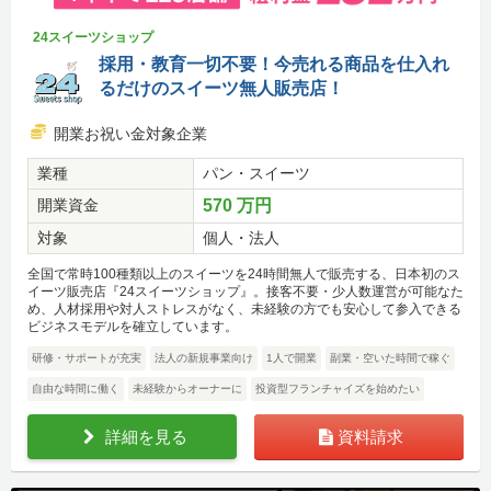
24スイーツショップ
採用・教育一切不要！今売れる商品を仕入れ
るだけのスイーツ無人販売店！
開業お祝い金対象企業
業種
パン・スイーツ
開業資金
570 万円
対象
個人・法人
全国で常時100種類以上のスイーツを24時間無人で販売する、日本初のス
イーツ販売店『24スイーツショップ』。接客不要・少人数運営が可能なた
め、人材採用や対人ストレスがなく、未経験の方でも安心して参入できる
ビジネスモデルを確立しています。
研修・サポートが充実
法人の新規事業向け
1人で開業
副業・空いた時間で稼ぐ
自由な時間に働く
未経験からオーナーに
投資型フランチャイズを始めたい
詳細を見る
資料請求