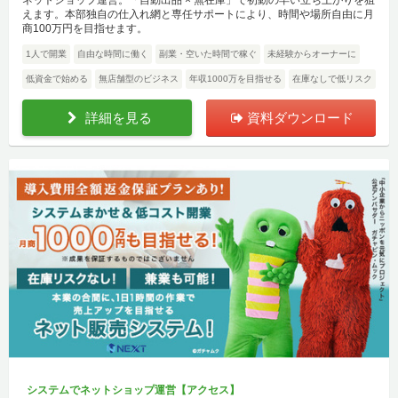
ネットショップ運営。「自動出品 × 無在庫」で初動の早い立ち上がりを狙
えます。本部独自の仕入れ網と専任サポートにより、時間や場所自由に月
商100万円を目指せます。
1人で開業
自由な時間に働く
副業・空いた時間で稼ぐ
未経験からオーナーに
低資金で始める
無店舗型のビジネス
年収1000万を目指せる
在庫なしで低リスク
詳細を見る
資料ダウンロード
システムでネットショップ運営【アクセス】