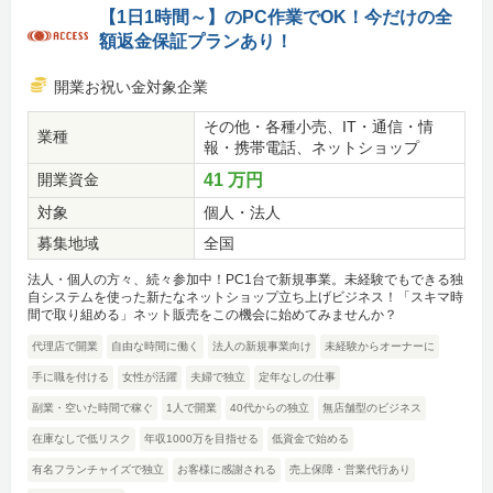
【1日1時間～】のPC作業でOK！今だけの全
額返金保証プランあり！
開業お祝い金対象企業
その他・各種小売、IT・通信・情
業種
報・携帯電話、ネットショップ
開業資金
41 万円
対象
個人・法人
募集地域
全国
法人・個人の方々、続々参加中！PC1台で新規事業。未経験でもできる独
自システムを使った新たなネットショップ立ち上げビジネス！「スキマ時
間で取り組める」ネット販売をこの機会に始めてみませんか？
代理店で開業
自由な時間に働く
法人の新規事業向け
未経験からオーナーに
手に職を付ける
女性が活躍
夫婦で独立
定年なしの仕事
副業・空いた時間で稼ぐ
1人で開業
40代からの独立
無店舗型のビジネス
在庫なしで低リスク
年収1000万を目指せる
低資金で始める
有名フランチャイズで独立
お客様に感謝される
売上保障・営業代行あり