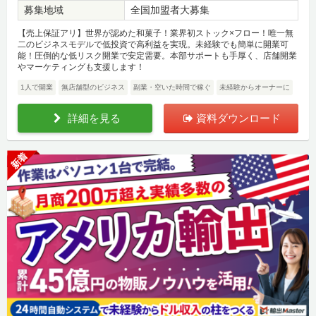
募集地域
全国加盟者大募集
【売上保証アリ】世界が認めた和菓子！業界初ストック×フロー！唯一無
二のビジネスモデルで低投資で高利益を実現。未経験でも簡単に開業可
能！圧倒的な低リスク開業で安定需要。本部サポートも手厚く、店舗開業
やマーケティングも支援します！
1人で開業
無店舗型のビジネス
副業・空いた時間で稼ぐ
未経験からオーナーに
詳細を見る
資料ダウンロード
新着