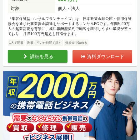
対象
個人・法人
『集客保証型コンサルフランチャイズ』は、日本政策金融公庫・信用保証
協会を通じた事業資金調達をサポートするコンサルFCです。年間約20万
人の起業需要を背景に、成功報酬型契約で顧客を獲得しやすい環境が整っ
ており、月収100万円超えも目指せます。
1人で開業
副業・空いた時間で稼ぐ
低資金で始める
詳細を見る
資料ダウンロード