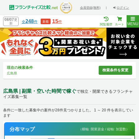
会員登録(無料)
|
ログイン
08/07
更
15
248
全
件
件
新着
新
MENU
閲覧履歴
カート
現在の検索条件
検索条件を変更
広島県
広島県 | 副業・空いた時間で稼ぐ
で独立・開業できるフランチャ
イズ募集一覧
条件に一致した募集中の案件が28件見つかりました。 1 ～ 20 件を表示してい
ます
分布マップ
（横軸: 開業資金 / 縦軸: 加盟数）