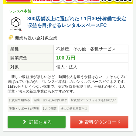
レンスペ本舗
300店舗以上に選ばれた！1日30分稼働で安定
収益を目指せるレンタルスペースFC
開業お祝い金対象企業
業種
不動産、その他・各種サービス
開業資金
100 万円
対象
個人・法人
「新しい収益源がほしいけど、時間や人を雇う余裕はない。」そんな方に
選ばれているのが、『レンスペ本舗』のレンタルスペースビジネスです。
1日30分という少ない稼働で、安定収益を実現可能。手離れが良く、1人
開業・法人の新規事業にもおすすめです。
低資金で始める
副業・空いた時間で稼ぐ
投資型フランチャイズを始めたい
研修・サポートが充実
1人で開業
法人の新規事業向け
詳細を見る
資料ダウンロード