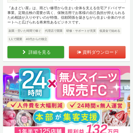
『あまどい屋』は、雨どい修理から住まい全体を支える住宅アドバイザー
事業。定期点検の需要が高く、保険活用でお客様の自己負担が抑えられる
ため相談が入りやすいのが特徴。信頼関係を築きながら住まい全体のサポ
ートへと広げられる将来性あるビジネスです。
副業・空いた時間で稼ぐ
代理店で開業
研修・サポートが充実
低資金で始める
1人で開業
40代からの独立
詳細を見る
資料ダウンロード