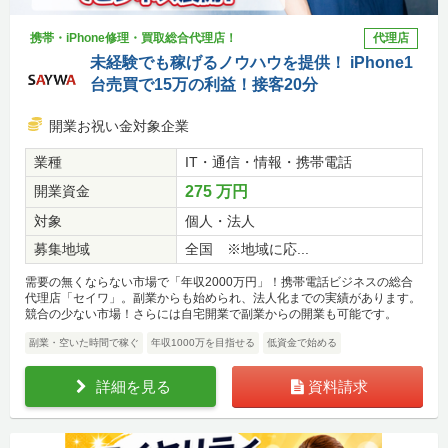
携帯・iPhone修理・買取総合代理店！
代理店
未経験でも稼げるノウハウを提供！ iPhone1
台売買で15万の利益！接客20分
開業お祝い金対象企業
業種
IT・通信・情報・携帯電話
開業資金
275 万円
対象
個人・法人
募集地域
全国 ※地域に応...
需要の無くならない市場で「年収2000万円」！携帯電話ビジネスの総合
代理店「セイワ」。副業からも始められ、法人化までの実績があります。
競合の少ない市場！さらには自宅開業で副業からの開業も可能です。
副業・空いた時間で稼ぐ
年収1000万を目指せる
低資金で始める
詳細を見る
資料請求