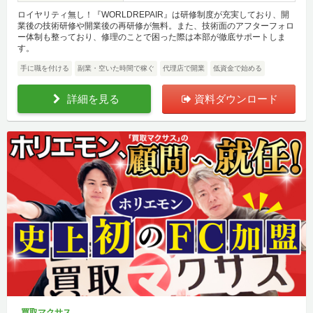
ロイヤリティ無し！『WORLDREPAIR』は研修制度が充実しており、開
業後の技術研修や開業後の再研修が無料。また、技術面のアフターフォロ
ー体制も整っており、修理のことで困った際は本部が徹底サポートしま
す。
手に職を付ける
副業・空いた時間で稼ぐ
代理店で開業
低資金で始める
詳細を見る
資料ダウンロード
買取マクサス