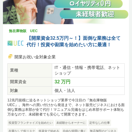
無在庫物販 UEC
【開業資金32.5万円～！】面倒な業務は全て
代行！投資や副業を始めたい方に最適！
開業お祝い金対象企業
IT・通信・情報・携帯電話、ネット
業種
ショップ
開業資金
32 万円
対象
個人・法人
12兆円規模に迫るネットショップ業界で今注目の『無在庫物販
UEC』。海外への買い付けから発送まで、ネット販売ビジネスにおける面
倒な業務は本部が全て代行！マニュアル完備をはじめ本部サポート体制も
万全なので、未経験者でも安心して開業できます。
投資型フランチャイズを始めたい
未経験からオーナーに
定年なしの仕事
在庫なしで低リスク
低資金で始める
自由な時間に働く
無店舗型のビジネス