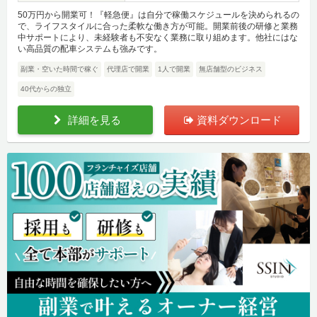
50万円から開業可！『軽急便』は自分で稼働スケジュールを決められるの
で、ライフスタイルに合った柔軟な働き方が可能。開業前後の研修と業務
中サポートにより、未経験者も不安なく業務に取り組めます。他社にはな
い高品質の配車システムも強みです。
副業・空いた時間で稼ぐ
代理店で開業
1人で開業
無店舗型のビジネス
40代からの独立
詳細を見る
資料ダウンロード