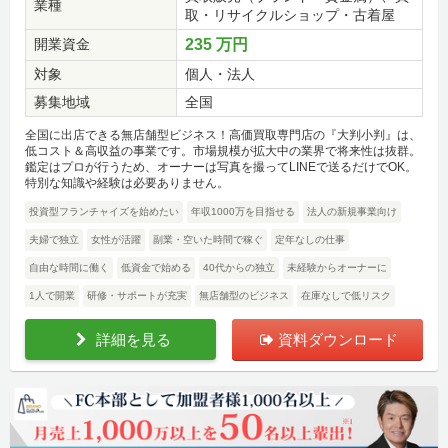
業種
取・リサイクルショップ・古着屋
開業資金
235 万円
対象
個人・法人
募集地域
全国
全国に出店できる無店舗型ビジネス！高価買取専門店の『大判小判』は、
低コスト＆高収益の事業です。市場規模が拡大中の業界で将来性は抜群。
鑑定はプロが行うため、オーナーは写真を撮ってLINEで送るだけでOK。
特別な知識や経験は必要ありません。
投資型フランチャイズを始めたい
年収1000万を目指せる
法人の新規事業向け
夫婦で独立
女性が活躍
副業・空いた時間で稼ぐ
定年なしの仕事
自由な時間に働く
低資金で始める
40代からの独立
未経験からオーナーに
1人で開業
研修・サポートが充実
無店舗型のビジネス
在庫なしで低リスク
詳細を見る
資料ダウンロード