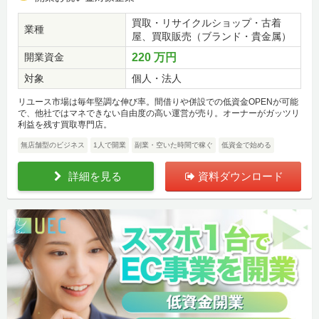
買取・リサイクルショップ・古着
業種
屋、買取販売（ブランド・貴金属）
開業資金
220 万円
対象
個人・法人
リユース市場は毎年堅調な伸び率。間借りや併設での低資金OPENが可能
で、他社ではマネできない自由度の高い運営が売り。オーナーがガッツリ
利益を残す買取専門店。
無店舗型のビジネス
1人で開業
副業・空いた時間で稼ぐ
低資金で始める
詳細を見る
資料ダウンロード