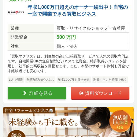
年収1,000万円超えのオーナー続出中！自宅の
一室で開業できる買取ビジネス
業種
買取・リサイクルショップ・古着屋
開業資金
500 万円
対象
個人・法人
『買取マクサス』は、利便性の高い出張買取サービスで人気の買取専門店
です。自宅開業OKの無店舗型ビジネスで低資金。特許取得システムを活
用し、効率的に高収益を目指せます。また、本部のサポート体制も万全で
未経験者でも安心です。
1人で開業
無店舗型のビジネス
年収1000万を目指せる
副業・空いた時間で稼ぐ
詳細を見る
資料ダウンロード