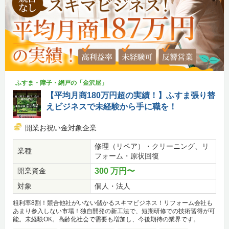
ふすま・障子・網戸の「金沢屋」
【平均月商180万円超の実績！】ふすま張り替
えビジネスで未経験から手に職を！
開業お祝い金対象企業
修理（リペア）・クリーニング、リ
業種
フォーム・原状回復
開業資金
300 万円〜
対象
個人・法人
粗利率8割！競合他社がいない儲かるスキマビジネス！リフォーム会社も
あまり参入しない市場！独自開発の新工法で、短期研修での技術習得が可
能。未経験OK。高齢化社会で需要も増加し、今後期待の業界です。