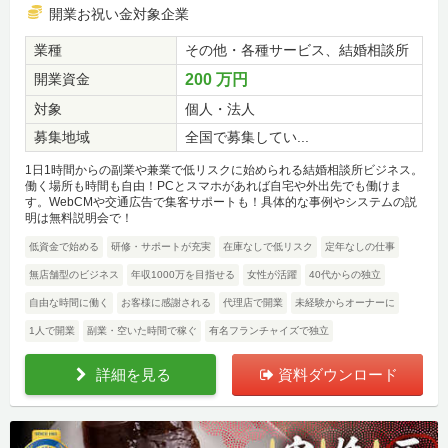
開業お祝い金対象企業
業種
その他・各種サービス、結婚相談所
開業資金
200 万円
対象
個人・法人
募集地域
全国で募集してい...
1日1時間からの副業や兼業で低リスクに始められる結婚相談所ビジネス。
働く場所も時間も自由！PCとスマホがあれば自宅や外出先でも働けま
す。WebCMや交通広告で集客サポートも！具体的な事例やシステムの説
明は無料説明会で！
低資金で始める
研修・サポートが充実
在庫なしで低リスク
定年なしの仕事
無店舗型のビジネス
年収1000万を目指せる
女性が活躍
40代からの独立
自由な時間に働く
お客様に感謝される
代理店で開業
未経験からオーナーに
1人で開業
副業・空いた時間で稼ぐ
有名フランチャイズで独立
詳細を見る
資料ダウンロード