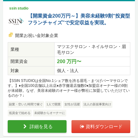
ssin studio
【開業資金200万円～】美容未経験9割“投資型
フランチャイズ”で安定収益を実現。
開業お祝い金対象企業
マツエクサロン・ネイルサロン・眉
業種
毛サロン
開業資金
200 万円〜
対象
個人・法人
【SSIN STUDIOは全国No.1シェア数を誇る眉毛・まつげパーマサロンで
す。】♦全国100店舗以上出店♦赤字撤退店舗数0♦加盟店オーナー様の9割
が未経験。なぜ、美容未経験のオーナー様が弊社に加盟していただけてい
るのか？↓
副業・空いた時間で稼ぐ
1人で開業
女性が活躍
法人の新規事業向け
低資金で始める
未経験からオーナーに
詳細を見る
資料ダウンロード