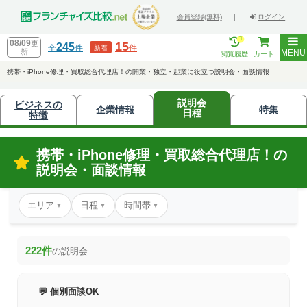
会員登録(無料)
|
ログイン
1
08/09
更
15
245
全
件
件
新着
新
MENU
閲覧履歴
カート
携帯・iPhone修理・買取総合代理店！の開業・独立・起業に役立つ説明会・面談情報
説明会
ビジネスの
企業情報
特集
日程
特徴
携帯・iPhone修理・買取総合代理店！の
説明会・面談情報
エリア
日程
時間帯
▼
▼
▼
222件
の説明会
💬 個別面談OK