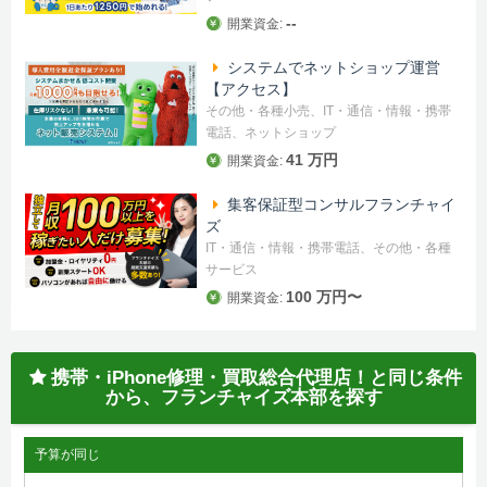
--
開業資金:
システムでネットショップ運営
【アクセス】
その他・各種小売、IT・通信・情報・携帯
電話、ネットショップ
41 万円
開業資金:
集客保証型コンサルフランチャイ
ズ
IT・通信・情報・携帯電話、その他・各種
サービス
100 万円〜
開業資金:
携帯・iPhone修理・買取総合代理店！と同じ条件
から、フランチャイズ本部を探す
予算が同じ