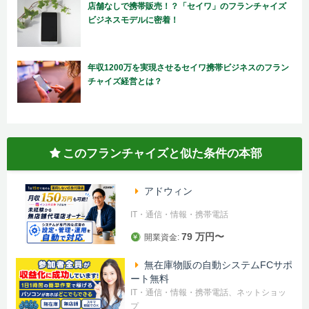
店舗なしで携帯販売！？「セイワ」のフランチャイズ
ビジネスモデルに密着！
年収1200万を実現させるセイワ携帯ビジネスのフラン
チャイズ経営とは？
このフランチャイズと似た条件の本部
アドウィン
IT・通信・情報・携帯電話
79 万円〜
開業資金:
無在庫物販の自動システムFCサポ
ート無料
IT・通信・情報・携帯電話、ネットショッ
プ