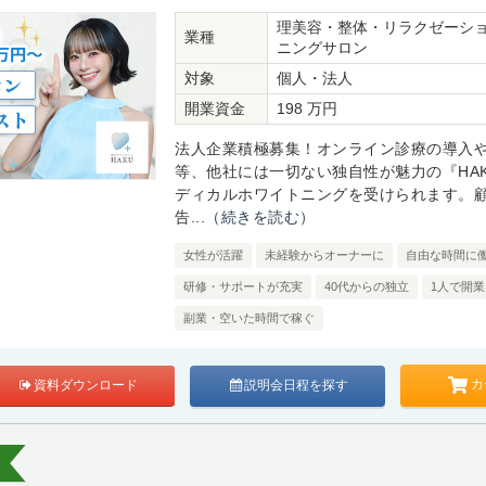
理美容・整体・リラクゼーシ
業種
ニングサロン
対象
個人・法人
開業資金
198 万円
法人企業積極募集！オンライン診療の導入
等、他社には一切ない独自性が魅力の『HA
ディカルホワイトニングを受けられます。
告...
（続きを読む）
女性が活躍
未経験からオーナーに
自由な時間に
研修・サポートが充実
40代からの独立
1人で開業
副業・空いた時間で稼ぐ
カ
資料ダウンロード
説明会日程を探す