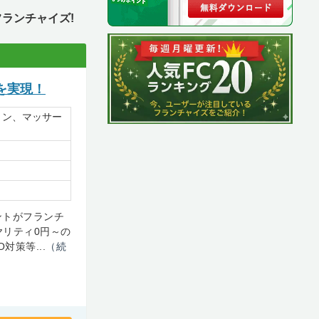
ランチャイズ!
を実現！
ョン、マッサー
ントがフランチ
ヤリティ0円～の
対策等...
（続