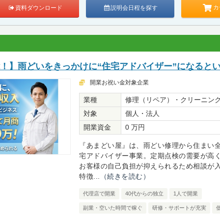
カ
資料ダウンロード
説明会日程を探す
能！】雨どいをきっかけに“住宅アドバイザー”になると
開業お祝い金対象企業
業種
修理（リペア）・クリーニン
対象
個人・法人
開業資金
0 万円
『あまどい屋』は、雨どい修理から住まい
宅アドバイザー事業。定期点検の需要が高
お客様の自己負担が抑えられるため相談が
特徴...
（続きを読む）
代理店で開業
40代からの独立
1人で開業
副業・空いた時間で稼ぐ
研修・サポートが充実