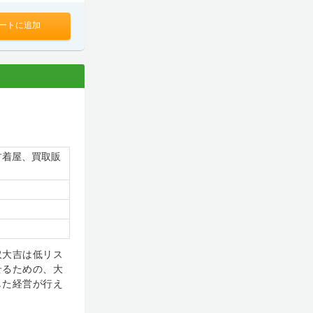
ートに追加
古着屋、買取販
取大吉は低リス
せるための、大
した経営が行え