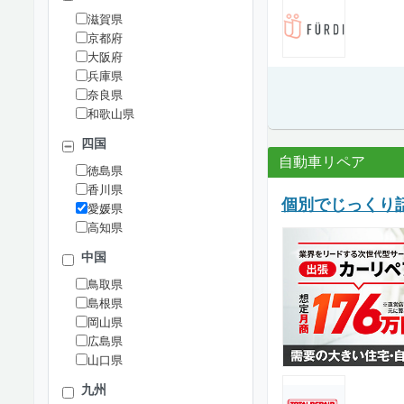
滋賀県
京都府
大阪府
兵庫県
奈良県
和歌山県
四国
自動車リペア
徳島県
香川県
個別でじっくり
愛媛県
高知県
中国
鳥取県
島根県
岡山県
広島県
山口県
九州