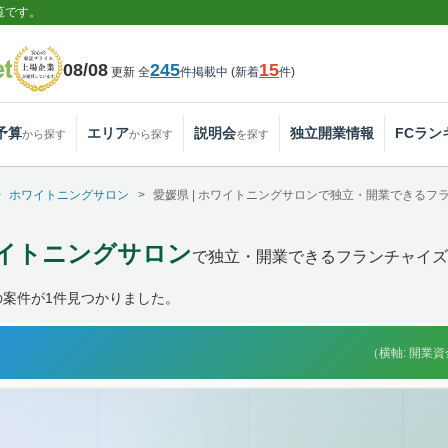
覧です。
08/08
245
15
更新
全
件掲載中
(
新着
件
)
予算
エリア
説明会
独立開業情報
FCラン
から探す
から探す
を探す
ホワイトニングサロン
愛媛県 | ホワイトニングサロンで独立・開業できるフ
ワイトニングサロン
で独立・開業できるフランチャイズ
の案件が1件見つかりました。
（横軸: 開業資金