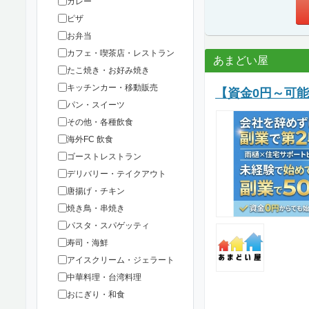
カレー
ピザ
お弁当
カフェ・喫茶店・レストラン
あまどい屋
たこ焼き・お好み焼き
キッチンカー・移動販売
【資金0円～可
パン・スイーツ
その他・各種飲食
海外FC 飲食
ゴーストレストラン
デリバリー・テイクアウト
唐揚げ・チキン
焼き鳥・串焼き
パスタ・スパゲッティ
寿司・海鮮
アイスクリーム・ジェラート
中華料理・台湾料理
おにぎり・和食