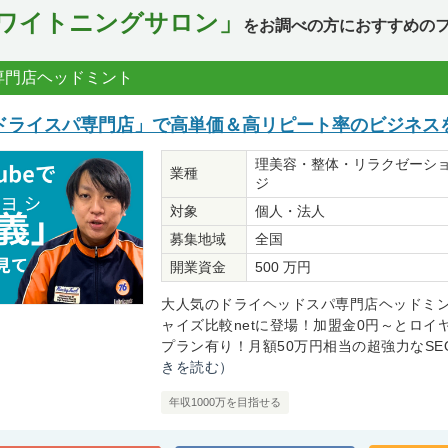
ワイトニングサロン」
をお調べの方におすすめのフ
専門店ヘッドミント
ドライスパ専門店」で高単価＆高リピート率のビジネス
理美容・整体・リラクゼーシ
業種
ジ
対象
個人・法人
募集地域
全国
開業資金
500 万円
大人気のドライヘッドスパ専門店ヘッドミ
ャイズ比較netに登場！加盟金0円～とロイ
プラン有り！月額50万円相当の超強力なSEO
きを読む）
年収1000万を目指せる