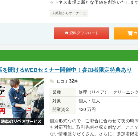
ットネス市場に新たな価値を創造いたしま
未経験からオーナーに
カ
資料ダウンロード
話を聞けるWEBセミナー開催中！参加者限定特典あり
32
口コミ
件
業種
修理（リペア）・クリーニン
対象
個人・法人
開業資金
420 万円
個別形式なので、ご都合に合わせて夜の時
も対応可能。取引先例や収支例など、ここ
ない情報盛りだくさん。さらに、参加者限