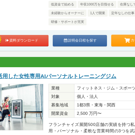
低資金で始める
年収1000万を目指せる
在庫なし
未経験からオーナーに
1人で開業
定年なしの仕事
研修・サポートが充実
カ
資料ダウンロード
説明会日程を探す
活用した女性専用AIパーソナルトレーニングジム
業種
フィットネス・ジム・スポー
対象
個人・法人
募集地域
1都3県・東海・関西
開業資金
2,500 万円〜
フランチャイズ展開500店舗の実績を持つ
用・パーソナル・柔軟な営業時間の3つを武