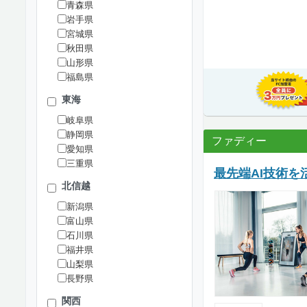
青森県
岩手県
宮城県
秋田県
山形県
福島県
東海
岐阜県
静岡県
ファディー
愛知県
三重県
最先端AI技術を
北信越
新潟県
富山県
石川県
福井県
山梨県
長野県
関西