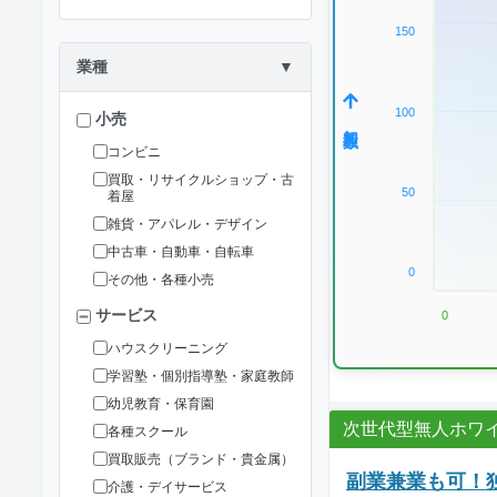
150
業種
▼
100
小売
加盟数
コンビニ
買取・リサイクルショップ・古
50
着屋
雑貨・アパレル・デザイン
中古車・自動車・自転車
0
その他・各種小売
サービス
0
ハウスクリーニング
学習塾・個別指導塾・家庭教師
幼児教育・保育園
次世代型無人ホワイ
各種スクール
買取販売（ブランド・貴金属）
副業兼業も可！
介護・デイサービス