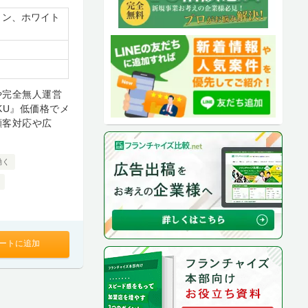
ョン、ホワイト
や完全無人運営
KU』低価格でメ
顧客対応や広
働く
ートに追加