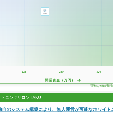
125
250
375
開業資金（万円）
*正確な値は資
トニングサロンHAKU
独自のシステム構築により、無人運営が可能なホワイト