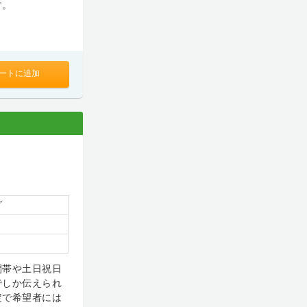
す。
ートに追加
グ
間帯や土日祝日
でしか伝えられ
定で希望者には