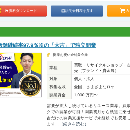
カ
資料ダウンロード
説明会日程を探す
舗継続率97.9％※の「大吉」で独立開業
開業お祝い金対象企業
買取・リサイクルショップ・
業種
売（ブランド・貴金属）
対象
個人・法人
募集地域
全国、さまざまなロケ...
開業資金
1,000 万円〜
需要が拡大し続けているリユース業界。買
クでの開業が可能！開業初月から軌道に乗
吉だけの開業支援サービで未経験でも安定
ます...
（続きを読む）