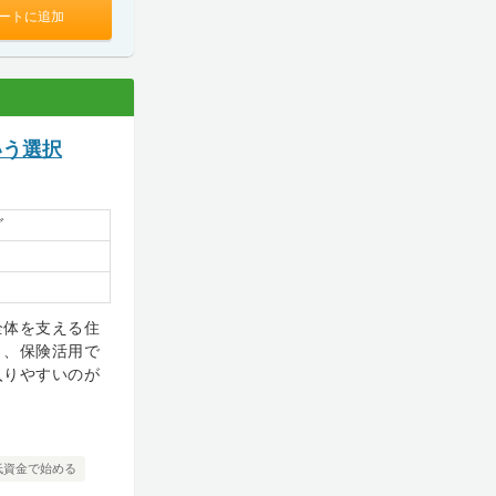
ートに追加
いう選択
グ
全体を支える住
く、保険活用で
入りやすいのが
低資金で始める