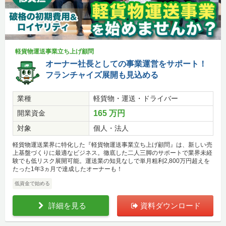
軽貨物運送事業立ち上げ顧問
オーナー社長としての事業運営をサポート！
フランチャイズ展開も見込める
業種
軽貨物・運送・ドライバー
開業資金
165 万円
対象
個人・法人
軽貨物運送業界に特化した『軽貨物運送事業立ち上げ顧問』は、新しい売
上基盤づくりに最適なビジネス。徹底した二人三脚のサポートで業界未経
験でも低リスク展開可能。運送業の知見なしで単月粗利2,800万円超えを
たった1年3ヵ月で達成したオーナーも！
低資金で始める
詳細を見る
資料ダウンロード