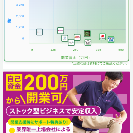
3,750
2,500
加盟数
1,250
0
0
125
250
375
500
開業資金（万円）
*正確な値は資料にてご確認ください。