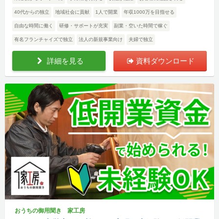
40代からの独立
地域社会に貢献
1人で開業
年収1000万を目指せる
自由な時間に働く
研修・サポートが充実
副業・空いた時間で稼ぐ
有名フランチャイズで独立
法人の新規事業向け
夫婦で独立
詳細を見る
資料ダウンロード
おうちの御用聞き 家工房