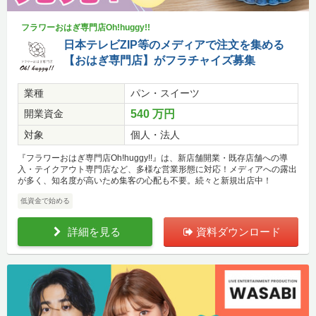
フラワーおはぎ専門店Oh!huggy!!
日本テレビZIP等のメディアで注文を集める
【おはぎ専門店】がフラチャイズ募集
業種
パン・スイーツ
開業資金
540 万円
対象
個人・法人
『フラワーおはぎ専門店Oh!huggy!!』は、新店舗開業・既存店舗への導
入・テイクアウト専門店など、多様な営業形態に対応！メディアへの露出
が多く、知名度が高いため集客の心配も不要。続々と新規出店中！
低資金で始める
詳細を見る
資料ダウンロード