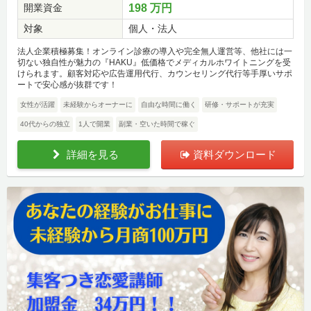
開業資金
198 万円
対象
個人・法人
法人企業積極募集！オンライン診療の導入や完全無人運営等、他社には一
切ない独自性が魅力の『HAKU』低価格でメディカルホワイトニングを受
けられます。顧客対応や広告運用代行、カウンセリング代行等手厚いサポ
ートで安心感が抜群です！
女性が活躍
未経験からオーナーに
自由な時間に働く
研修・サポートが充実
40代からの独立
1人で開業
副業・空いた時間で稼ぐ
詳細を見る
資料ダウンロード