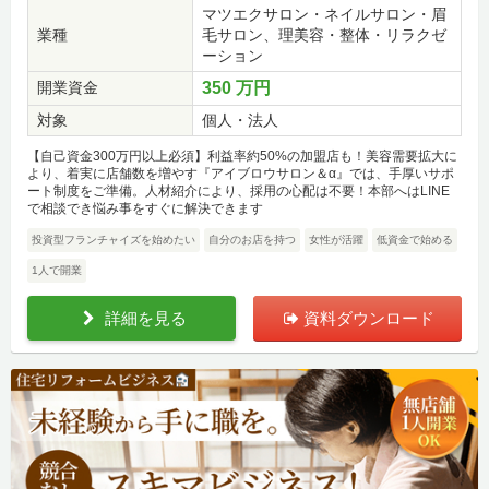
マツエクサロン・ネイルサロン・眉
業種
毛サロン、理美容・整体・リラクゼ
ーション
開業資金
350 万円
対象
個人・法人
【自己資金300万円以上必須】利益率約50%の加盟店も！美容需要拡大に
より、着実に店舗数を増やす『アイブロウサロン＆α』では、手厚いサポ
ート制度をご準備。人材紹介により、採用の心配は不要！本部へはLINE
で相談でき悩み事をすぐに解決できます
投資型フランチャイズを始めたい
自分のお店を持つ
女性が活躍
低資金で始める
1人で開業
詳細を見る
資料ダウンロード