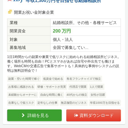
年収1,300万円を目指せる結婚相談所
開業お祝い金対象企業
業種
結婚相談所、その他・各種サービス
開業資金
200 万円
対象
個人・法人
募集地域
全国で募集してい...
1日1時間からの副業や兼業で低リスクに始められる結婚相談所ビジネス。
働く場所も時間も自由！PCとスマホがあれば自宅や外出先でも働けま
す。WebCMや交通広告で集客サポートも！具体的な事例やシステムの説
明は無料説明会で！
副業・空いた時間で稼ぐ
低資金で始める
有名フランチャイズで独立
お客様に感謝される
研修・サポートが充実
代理店で開業
1人で開業
未経験からオーナーに
自由な時間に働く
40代からの独立
女性が活躍
在庫なしで低リスク
定年なしの仕事
無店舗型のビジネス
年収1000万を目指せる
詳細を見る
資料ダウンロード