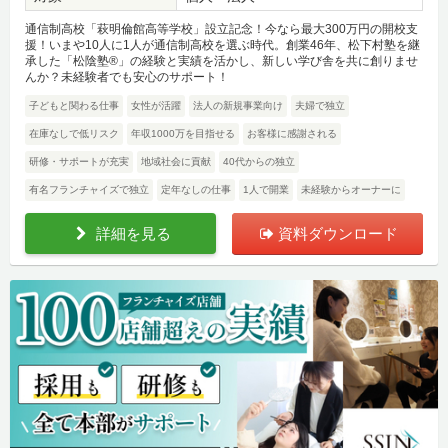
通信制高校「萩明倫館高等学校」設立記念！今なら最大300万円の開校支
援！いまや10人に1人が通信制高校を選ぶ時代。創業46年、松下村塾を継
承した「松陰塾®」の経験と実績を活かし、新しい学び舎を共に創りませ
んか？未経験者でも安心のサポート！
子どもと関わる仕事
女性が活躍
法人の新規事業向け
夫婦で独立
在庫なしで低リスク
年収1000万を目指せる
お客様に感謝される
研修・サポートが充実
地域社会に貢献
40代からの独立
有名フランチャイズで独立
定年なしの仕事
1人で開業
未経験からオーナーに
詳細を見る
資料ダウンロード