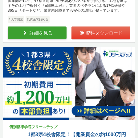
募集開始12年、47都道府県での実績ありの企業が手掛ける、土地を選ば
ずその土地で根付く『E部屋工房』。業界のベテランによる1対1研修や
365日サポートなど、業界未経験者でも安心の環境が整っています。
1人で開業
低資金で始める
詳細を見る
資料ダウンロード
個別指導学院フリーステップ
1都3県4校舎限定！【開業資金の約1000万円