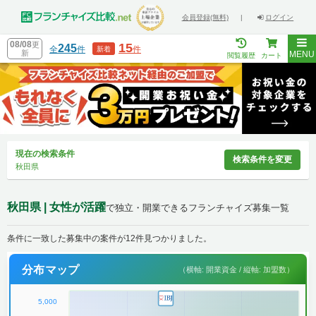
会員登録(無料)
|
ログイン
08/08
更
15
245
全
件
件
新着
新
MENU
閲覧履歴
カート
現在の検索条件
検索条件を変更
秋田県
秋田県 | 女性が活躍
で独立・開業できるフランチャイズ募集一覧
条件に一致した募集中の案件が12件見つかりました。
分布マップ
（横軸: 開業資金 / 縦軸: 加盟数）
5,000