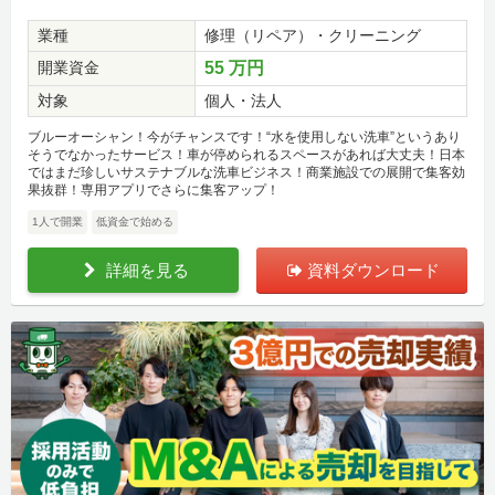
業種
修理（リペア）・クリーニング
開業資金
55 万円
対象
個人・法人
ブルーオーシャン！今がチャンスです！“水を使用しない洗車”というあり
そうでなかったサービス！車が停められるスペースがあれば大丈夫！日本
ではまだ珍しいサステナブルな洗車ビジネス！商業施設での展開で集客効
果抜群！専用アプリでさらに集客アップ！
1人で開業
低資金で始める
詳細を見る
資料ダウンロード