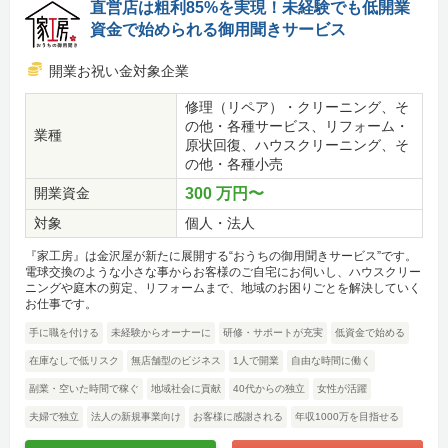
直営店は粗利85%を実現！未経験でも低開業
資金で始められる御用聞きサービス
開業お祝い金対象企業
修理（リペア）・クリーニング、そ
の他・各種サービス、リフォーム・
業種
原状回復、ハウスクリーニング、そ
の他・各種小売
開業資金
300 万円〜
対象
個人・法人
『家工房』は金沢屋が新たに展開する“おうちの御用聞きサービス”です。
電球交換のような小さな事からお客様のご自宅にお伺いし、ハウスクリー
ニングや庭木の剪定、リフォームまで、地域のお困りごとを解決していく
お仕事です。
手に職を付ける
未経験からオーナーに
研修・サポートが充実
低資金で始める
在庫なしで低リスク
無店舗型のビジネス
1人で開業
自由な時間に働く
副業・空いた時間で稼ぐ
地域社会に貢献
40代からの独立
女性が活躍
夫婦で独立
法人の新規事業向け
お客様に感謝される
年収1000万を目指せる