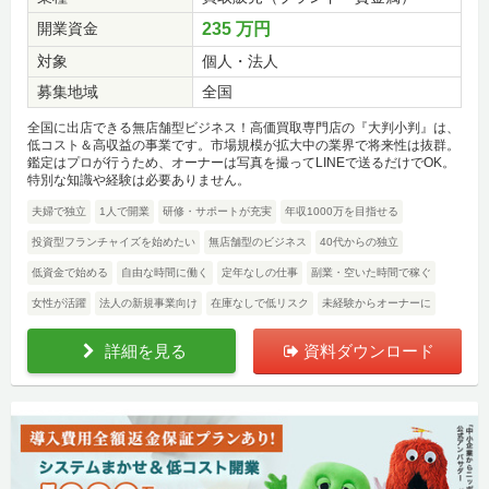
開業資金
235 万円
対象
個人・法人
募集地域
全国
全国に出店できる無店舗型ビジネス！高価買取専門店の『大判小判』は、
低コスト＆高収益の事業です。市場規模が拡大中の業界で将来性は抜群。
鑑定はプロが行うため、オーナーは写真を撮ってLINEで送るだけでOK。
特別な知識や経験は必要ありません。
夫婦で独立
1人で開業
研修・サポートが充実
年収1000万を目指せる
投資型フランチャイズを始めたい
無店舗型のビジネス
40代からの独立
低資金で始める
自由な時間に働く
定年なしの仕事
副業・空いた時間で稼ぐ
女性が活躍
法人の新規事業向け
在庫なしで低リスク
未経験からオーナーに
詳細を見る
資料ダウンロード