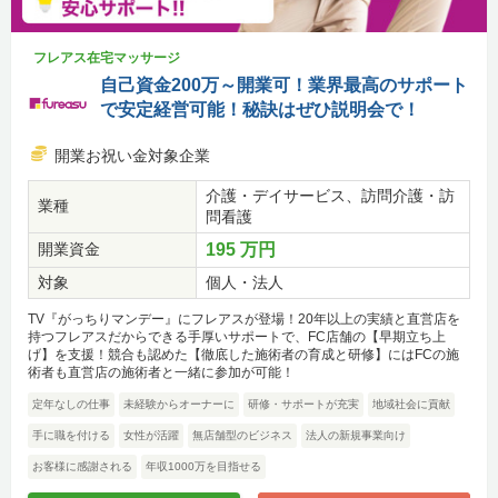
フレアス在宅マッサージ
自己資金200万～開業可！業界最高のサポート
で安定経営可能！秘訣はぜひ説明会で！
開業お祝い金対象企業
介護・デイサービス、訪問介護・訪
業種
問看護
開業資金
195 万円
対象
個人・法人
TV『がっちりマンデー』にフレアスが登場！20年以上の実績と直営店を
持つフレアスだからできる手厚いサポートで、FC店舗の【早期立ち上
げ】を支援！競合も認めた【徹底した施術者の育成と研修】にはFCの施
術者も直営店の施術者と一緒に参加が可能！
定年なしの仕事
未経験からオーナーに
研修・サポートが充実
地域社会に貢献
手に職を付ける
女性が活躍
無店舗型のビジネス
法人の新規事業向け
お客様に感謝される
年収1000万を目指せる