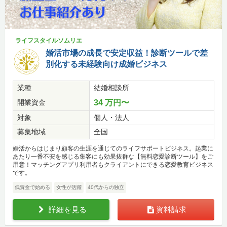
ライフスタイルソムリエ
婚活市場の成長で安定収益！診断ツールで差
別化する未経験向け成婚ビジネス
業種
結婚相談所
開業資金
34 万円〜
対象
個人・法人
募集地域
全国
婚活からはじまり顧客の生涯を通じてのライフサポートビジネス。起業に
あたり一番不安を感じる集客にも効果抜群な【無料恋愛診断ツール】をご
用意！マッチングアプリ利用者もクライアントにできる恋愛教育ビジネス
です。
低資金で始める
女性が活躍
40代からの独立
詳細を見る
資料請求