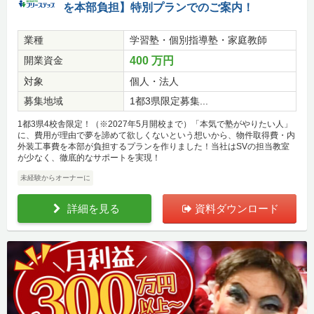
を本部負担】特別プランでのご案内！
業種
学習塾・個別指導塾・家庭教師
開業資金
400 万円
対象
個人・法人
募集地域
1都3県限定募集...
1都3県4校舎限定！（※2027年5月開校まで）「本気で塾がやりたい人」
に、費用が理由で夢を諦めて欲しくないという想いから、物件取得費・内
外装工事費を本部が負担するプランを作りました！当社はSVの担当教室
が少なく、徹底的なサポートを実現！
未経験からオーナーに
詳細を見る
資料ダウンロード