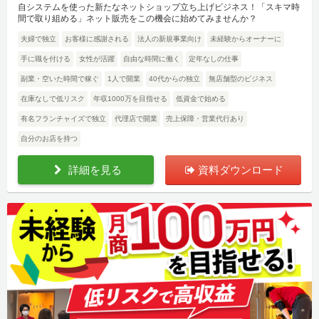
自システムを使った新たなネットショップ立ち上げビジネス！「スキマ時
間で取り組める」ネット販売をこの機会に始めてみませんか？
夫婦で独立
お客様に感謝される
法人の新規事業向け
未経験からオーナーに
手に職を付ける
女性が活躍
自由な時間に働く
定年なしの仕事
副業・空いた時間で稼ぐ
1人で開業
40代からの独立
無店舗型のビジネス
在庫なしで低リスク
年収1000万を目指せる
低資金で始める
有名フランチャイズで独立
代理店で開業
売上保障・営業代行あり
自分のお店を持つ
詳細を見る
資料ダウンロード