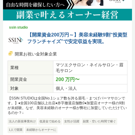
ssin studio
【開業資金200万円～】美容未経験9割“投資型
フランチャイズ”で安定収益を実現。
開業お祝い金対象企業
マツエクサロン・ネイルサロン・眉
業種
毛サロン
開業資金
200 万円〜
対象
個人・法人
【SSIN STUDIOは全国No.1シェア数を誇る眉毛・まつげパーマサロンで
す。】♦全国100店舗以上出店♦赤字撤退店舗数0♦加盟店オーナー様の9割
が未経験。なぜ、美容未経験のオーナー様が弊社に加盟していただけてい
るのか？↓
法人の新規事業向け
低資金で始める
女性が活躍
副業・空いた時間で稼ぐ
1人で開業
未経験からオーナーに