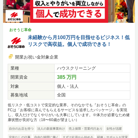
おそうじ革命
未経験から月100万円を目指せるビジネス！低
リスクで高収益。個人で成功できる！
開業お祝い金対象企業
業種
ハウスクリーニング
開業資金
385 万円
対象
個人・法人
募集地域
全国
低リスク・低コストで安定的な業界。そのなかでも『おそうじ革命』の
FCは「お客様に喜んでもらえるサービスを追求したパッケージ」を実現
し、収入だけでなくやりがいも大事にしています。※体力が必要なため健
康状態が良好な方（18〜60歳が望ましい）
自分のお店を持つ
法人の新規事業向け
売上保障・営業代行あり
女性が活躍
定年なしの仕事
自由な時間に働く
まずは社員から始める
研修・サポートが充実