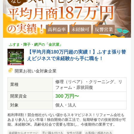
ふすま・障子・網戸の「金沢屋」
【平均月商180万円超の実績！】ふすま張り替
えビジネスで未経験から手に職を！
開業お祝い金対象企業
修理（リペア）・クリーニング、リ
業種
フォーム・原状回復
開業資金
300 万円〜
対象
個人・法人
粗利率8割！競合他社がいない儲かるスキマビジネス！リフォーム会社も
あまり参入しない市場！独自開発の新工法で、短期研修での技術習得が可
能。未経験OK。高齢化社会で需要も増加し、今後期待の業界です。
未経験からオーナーに
手に職を付ける
女性が活躍
お客様に感謝される