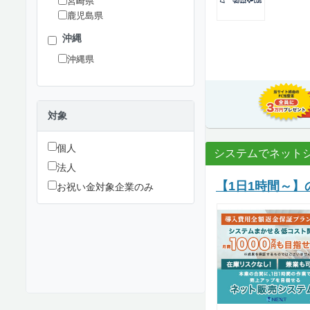
宮崎県
鹿児島県
沖縄
沖縄県
対象
個人
システムでネット
法人
【1日1時間～】
お祝い金対象企業のみ