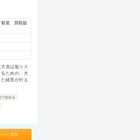
古着屋、買取販
取大吉は低リス
せるための、大
した経営が行え
金で始める
ートに追加