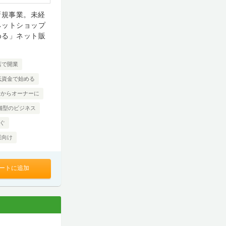
新規事業。未経
ネットショップ
める」ネット販
店で開業
低資金で始める
験からオーナーに
舗型のビジネス
ぐ
業向け
ートに追加