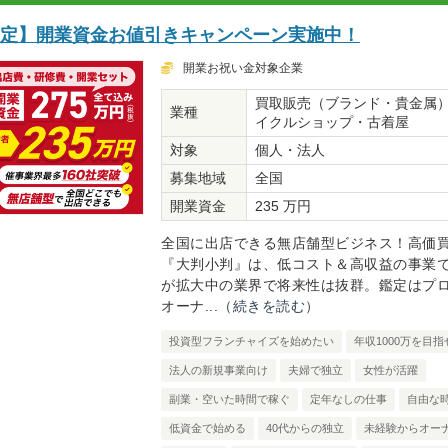
限定】開業資金お値引きキャンペーン実施中！
開業お祝い金対象企業
買取販売（ブランド・貴金属
業種
イクルショップ・古着屋
対象
個人・法人
募集地域
全国
開業資金
235 万円
全国に出店できる無店舗型ビジネス！高価
『大判小判』は、低コスト＆高収益の事業
が拡大中の業界で将来性は抜群。鑑定はプ
オーナ...
（続きを読む）
投資型フランチャイズを始めたい
年収1000万を目指
法人の新規事業向け
夫婦で独立
女性が活躍
副業・空いた時間で稼ぐ
定年なしの仕事
自由な
低資金で始める
40代からの独立
未経験からオー