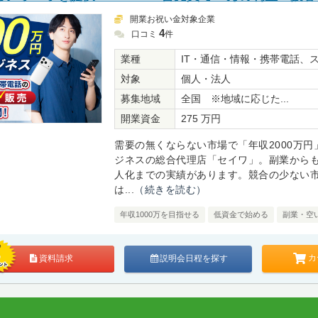
開業お祝い金対象企業
4
口コミ
件
業種
IT・通信・情報・携帯電話、
対象
個人・法人
募集地域
全国 ※地域に応じた...
開業資金
275 万円
需要の無くならない市場で「年収2000万円
ジネスの総合代理店「セイワ」。副業から
人化までの実績があります。競合の少ない
は...
（続きを読む）
年収1000万を目指せる
低資金で始める
副業・空
カ
資料請求
説明会日程を探す