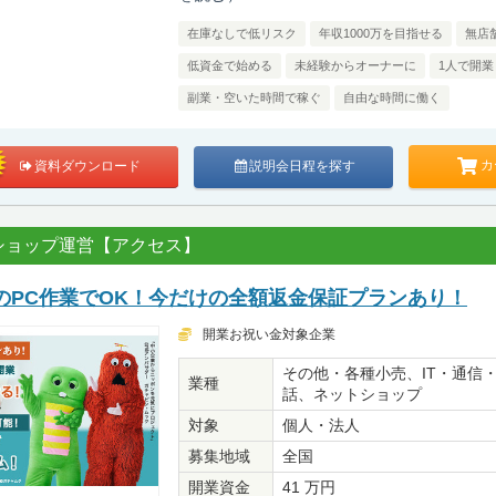
在庫なしで低リスク
年収1000万を目指せる
無店
低資金で始める
未経験からオーナーに
1人で開業
副業・空いた時間で稼ぐ
自由な時間に働く
カ
資料ダウンロード
説明会日程を探す
ショップ運営【アクセス】
のPC作業でOK！今だけの全額返金保証プランあり！
開業お祝い金対象企業
その他・各種小売、IT・通信
業種
話、ネットショップ
対象
個人・法人
募集地域
全国
開業資金
41 万円