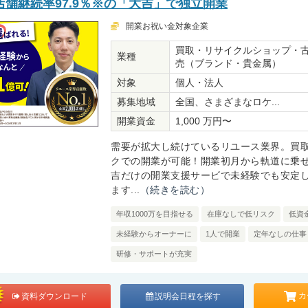
舗継続率97.9％※の「大吉」で独立開業
開業お祝い金対象企業
買取・リサイクルショップ・
業種
売（ブランド・貴金属）
対象
個人・法人
募集地域
全国、さまざまなロケ...
開業資金
1,000 万円〜
需要が拡大し続けているリユース業界。買
クでの開業が可能！開業初月から軌道に乗
吉だけの開業支援サービで未経験でも安定
ます...
（続きを読む）
年収1000万を目指せる
在庫なしで低リスク
低資
未経験からオーナーに
1人で開業
定年なしの仕事
研修・サポートが充実
カ
資料ダウンロード
説明会日程を探す