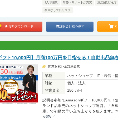
1人で開業
研修・サポートが充実
無店舗型のビジ
在庫なしで低リスク
カ
資料ダウンロード
説明会日程を探す
S
フト10,000円】月商100万円を目指せる！自動出品無
開業お祝い金対象企業
業種
ネットショップ、IT・通信・
対象
個人・法人
開業資金
150 万円
説明会参加でAmazonギフト10,000円※
ランド品販売のネットショップ運営。「自動出
庫」で初動の早い立ち上がりを狙えます。本部
を読む）