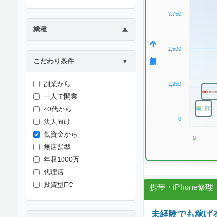
3,750
業種
▶
2,500
加盟数
こだわり条件
▼
副業から
1,250
一人で開業
40代から
0
法人向け
低資金から
0
無店舗型
年収1000万
代理店
投資型FC
携帯・iPhone修
未経験でも稼げる