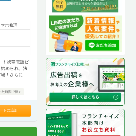
スマホ修理
」！携帯電話ビ
も始められ、法
市場！さらに
いた時間で稼ぐ
ートに追加