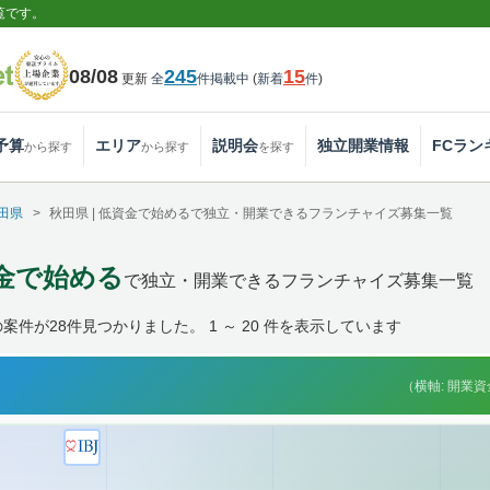
覧です。
08/08
245
15
更新
全
件掲載中
(
新着
件
)
予算
エリア
説明会
独立開業情報
FCラン
から探す
から探す
を探す
田県
秋田県 | 低資金で始めるで独立・開業できるフランチャイズ募集一覧
資金で始める
で独立・開業できるフランチャイズ募集一覧
件が28件見つかりました。 1 ～ 20 件を表示しています
（横軸: 開業資金