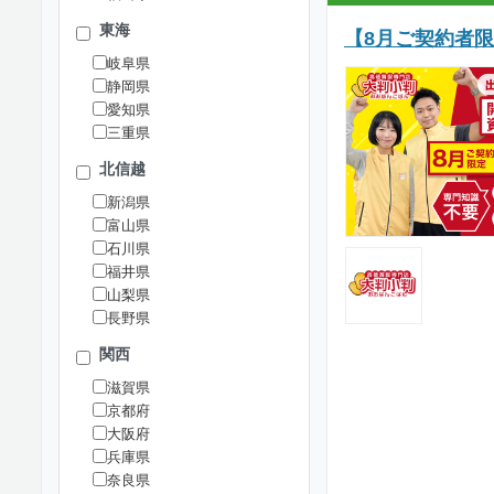
東海
【8月ご契約者
岐阜県
静岡県
愛知県
三重県
北信越
新潟県
富山県
石川県
福井県
山梨県
長野県
関西
滋賀県
京都府
大阪府
兵庫県
奈良県