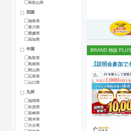
和歌山県
四国
徳島県
香川県
愛媛県
高知県
中国
BRAND 物販 PLU
鳥取県
【説明会参加でギ
島根県
岡山県
広島県
山口県
九州
福岡県
佐賀県
長崎県
熊本県
大分県