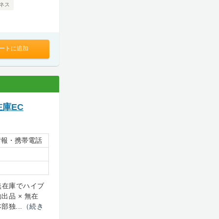
ネス
ートに追加
在庫EC
情報・携帯電話
！無在庫でハイブ
品 × 無在
独...
（続き