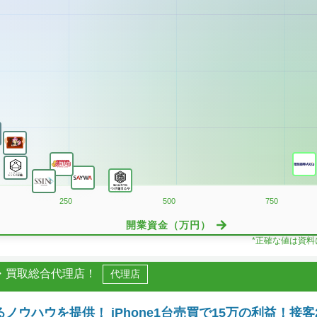
250
500
750
開業資金（万円）
*正確な値は資
理・買取総合代理店！
代理店
ノウハウを提供！ iPhone1台売買で15万の利益！接客