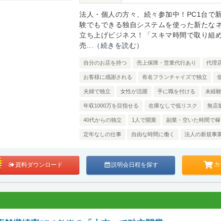
法人・個人の方々、続々参加中！PC1台で
験でもできる独自システムを使った新たな
立ち上げビジネス！「スキマ時間で取り組
売...
（続きを読む）
自分のお店を持つ
売上保障・営業代行あり
代理
お客様に感謝される
有名フランチャイズで独立
夫婦で独立
女性が活躍
手に職を付ける
未経
年収1000万を目指せる
在庫なしで低リスク
無店
40代からの独立
1人で開業
副業・空いた時間で稼
定年なしの仕事
自由な時間に働く
法人の新規事
カ
資料ダウンロード
説明会日程を探す