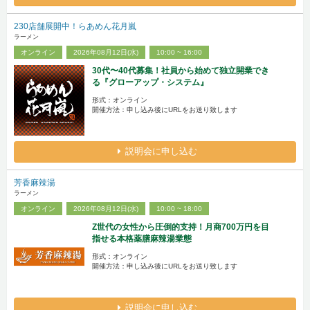
230店舗展開中！らあめん花月嵐
ラーメン
オンライン
2026年08月12日(水)
10:00 ~ 16:00
30代〜40代募集！社員から始めて独立開業でき
る『グローアップ・システム』
形式：オンライン
開催方法：申し込み後にURLをお送り致します
説明会に申し込む
芳香麻辣湯
ラーメン
オンライン
2026年08月12日(水)
10:00 ~ 18:00
Z世代の女性から圧倒的支持！月商700万円を目
指せる本格薬膳麻辣湯業態
形式：オンライン
開催方法：申し込み後にURLをお送り致します
説明会に申し込む