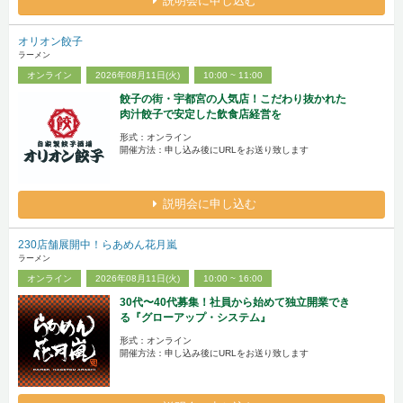
説明会に申し込む
オリオン餃子
ラーメン
オンライン
2026年08月11日(火)
10:00 ~ 11:00
餃子の街・宇都宮の人気店！こだわり抜かれた
肉汁餃子で安定した飲食店経営を
形式：オンライン
開催方法：申し込み後にURLをお送り致します
説明会に申し込む
230店舗展開中！らあめん花月嵐
ラーメン
オンライン
2026年08月11日(火)
10:00 ~ 16:00
30代〜40代募集！社員から始めて独立開業でき
る『グローアップ・システム』
形式：オンライン
開催方法：申し込み後にURLをお送り致します