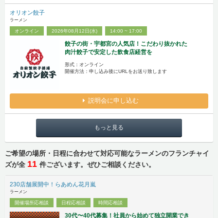
オリオン餃子
ラーメン
オンライン
2026年08月12日(水)
14:00 ~ 17:00
餃子の街・宇都宮の人気店！こだわり抜かれた
肉汁餃子で安定した飲食店経営を
形式：オンライン
開催方法：申し込み後にURLをお送り致します
説明会に申し込む
もっと見る
ご希望の場所・日程に合わせて対応可能なラーメンのフランチャイ
11
ズが全
件ございます。ぜひご相談ください。
230店舗展開中！らあめん花月嵐
ラーメン
開催場所応相談
日程応相談
時間応相談
30代〜40代募集！社員から始めて独立開業でき