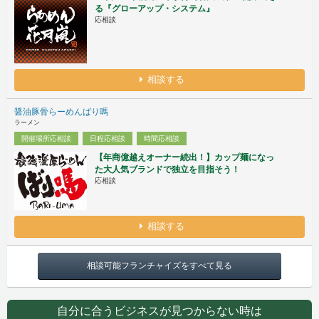
る『グローアップ・システム』
応相談
相談する
醤油豚骨らーめんばり嗎
ラーメン
開催場所応相談
日程応相談
時間応相談
【年商億越えオーナー続出！】カップ麺になっ
た大人気ブランドで独立を目指そう！
応相談
相談する
相談可能フランチャイズをすべて見る
自分に合うビジネスが見つからない時は