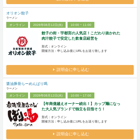
オリオン餃子
ラーメン
オンライン
2026年08月12日(水)
10:00 ~ 11:00
餃子の街・宇都宮の人気店！こだわり抜かれた
肉汁餃子で安定した飲食店経営を
形式：オンライン
開催方法：申し込み後にURLをお送り致します
説明会に申し込む
醤油豚骨らーめんばり嗎
ラーメン
オンライン
2026年08月12日(水)
10:00 ~ 17:00
【年商億越えオーナー続出！】カップ麺になっ
た大人気ブランドで独立を目指そう！
形式：オンライン
開催方法：申し込み後にURLをお送り致します
説明会に申し込む