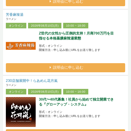
説明会に申し込む
芳香麻辣湯
ラーメン
オンライン
2026年08月10日(月)
10:00 ~ 18:00
Z世代の女性から圧倒的支持！月商700万円を目
指せる本格薬膳麻辣湯業態
形式：オンライン
開催方法：申し込み後にURLをお送り致します
説明会に申し込む
230店舗展開中！らあめん花月嵐
ラーメン
オンライン
2026年08月10日(月)
10:00 ~ 16:00
30代〜40代募集！社員から始めて独立開業でき
る『グローアップ・システム』
形式：オンライン
開催方法：申し込み後にURLをお送り致します