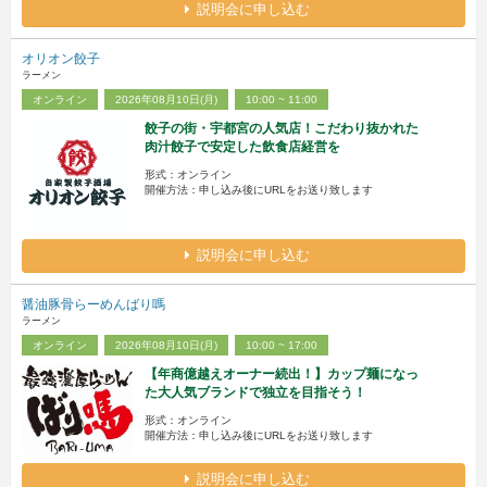
説明会に申し込む
オリオン餃子
ラーメン
オンライン
2026年08月10日(月)
10:00 ~ 11:00
餃子の街・宇都宮の人気店！こだわり抜かれた
肉汁餃子で安定した飲食店経営を
形式：オンライン
開催方法：申し込み後にURLをお送り致します
説明会に申し込む
醤油豚骨らーめんばり嗎
ラーメン
オンライン
2026年08月10日(月)
10:00 ~ 17:00
【年商億越えオーナー続出！】カップ麺になっ
た大人気ブランドで独立を目指そう！
形式：オンライン
開催方法：申し込み後にURLをお送り致します
説明会に申し込む