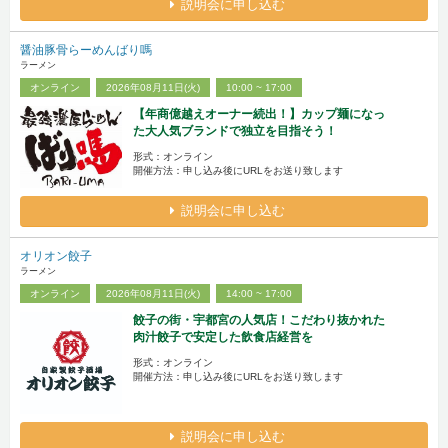
説明会に申し込む
醤油豚骨らーめんばり嗎
ラーメン
オンライン
2026年08月11日(火)
10:00 ~ 17:00
【年商億越えオーナー続出！】カップ麺になっ
た大人気ブランドで独立を目指そう！
形式：オンライン
開催方法：申し込み後にURLをお送り致します
説明会に申し込む
オリオン餃子
ラーメン
オンライン
2026年08月11日(火)
14:00 ~ 17:00
餃子の街・宇都宮の人気店！こだわり抜かれた
肉汁餃子で安定した飲食店経営を
形式：オンライン
開催方法：申し込み後にURLをお送り致します
説明会に申し込む