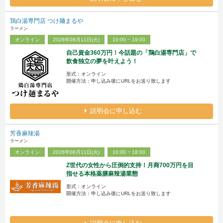
鶏白湯専門店 つけ麺まるや
ラーメン
オンライン
2026年08月11日(火)
10:00 ~ 19:00
自己資金360万円！今話題の「鶏白湯専門店」で
飲食独立の夢を叶えよう！
形式：オンライン
開催方法：申し込み後にURLをお送り致します
説明会に申し込む
芳香麻辣湯
ラーメン
オンライン
2026年08月11日(火)
10:00 ~ 18:00
Z世代の女性から圧倒的支持！月商700万円を目
指せる本格薬膳麻辣湯業態
形式：オンライン
開催方法：申し込み後にURLをお送り致します