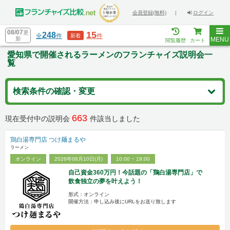
会員登録(無料)
|
ログイン
08/07
更
15
248
全
件
件
新着
新
MENU
閲覧履歴
カート
愛知県で開催されるラーメンのフランチャイズ説明会一
覧
検索条件の確認・変更
663
現在受付中の説明会
件該当しました
鶏白湯専門店 つけ麺まるや
ラーメン
オンライン
2026年08月10日(月)
10:00 ~ 19:00
自己資金360万円！今話題の「鶏白湯専門店」で
飲食独立の夢を叶えよう！
形式：オンライン
開催方法：申し込み後にURLをお送り致します