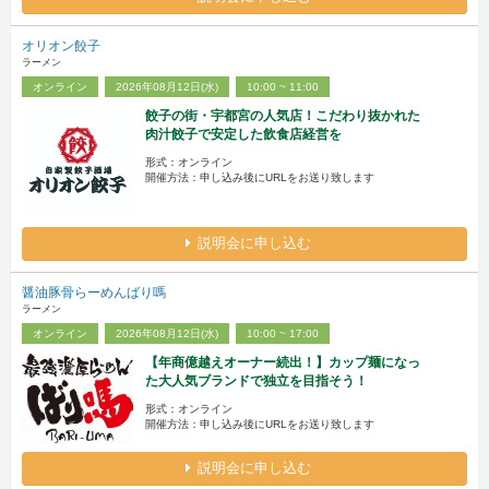
オリオン餃子
ラーメン
オンライン
2026年08月12日(水)
10:00 ~ 11:00
餃子の街・宇都宮の人気店！こだわり抜かれた
肉汁餃子で安定した飲食店経営を
形式：オンライン
開催方法：申し込み後にURLをお送り致します
説明会に申し込む
醤油豚骨らーめんばり嗎
ラーメン
オンライン
2026年08月12日(水)
10:00 ~ 17:00
【年商億越えオーナー続出！】カップ麺になっ
た大人気ブランドで独立を目指そう！
形式：オンライン
開催方法：申し込み後にURLをお送り致します
説明会に申し込む