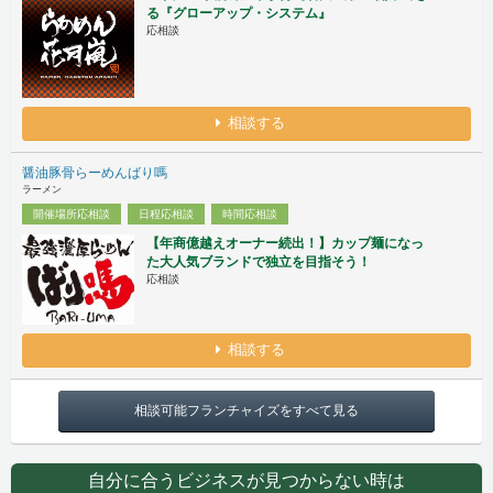
る『グローアップ・システム』
応相談
相談する
醤油豚骨らーめんばり嗎
ラーメン
開催場所応相談
日程応相談
時間応相談
【年商億越えオーナー続出！】カップ麺になっ
た大人気ブランドで独立を目指そう！
応相談
相談する
相談可能フランチャイズをすべて見る
自分に合うビジネスが見つからない時は