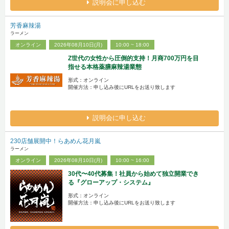
説明会に申し込む
芳香麻辣湯
ラーメン
オンライン
2026年08月10日(月)
10:00 ~ 18:00
Z世代の女性から圧倒的支持！月商700万円を目
指せる本格薬膳麻辣湯業態
形式：オンライン
開催方法：申し込み後にURLをお送り致します
説明会に申し込む
230店舗展開中！らあめん花月嵐
ラーメン
オンライン
2026年08月10日(月)
10:00 ~ 16:00
30代〜40代募集！社員から始めて独立開業でき
る『グローアップ・システム』
形式：オンライン
開催方法：申し込み後にURLをお送り致します