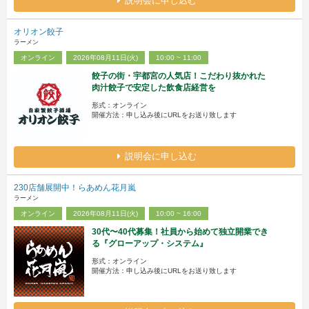
説明会に申し込む
オリオン餃子
ラーメン
オンライン
2026年08月11日(火)
10:00 ~ 11:00
餃子の街・宇都宮の人気店！こだわり抜かれた
肉汁餃子で安定した飲食店経営を
形式：オンライン
開催方法：申し込み後にURLをお送り致します
説明会に申し込む
230店舗展開中！らあめん花月嵐
ラーメン
オンライン
2026年08月11日(火)
10:00 ~ 16:00
30代〜40代募集！社員から始めて独立開業でき
る『グローアップ・システム』
形式：オンライン
開催方法：申し込み後にURLをお送り致します