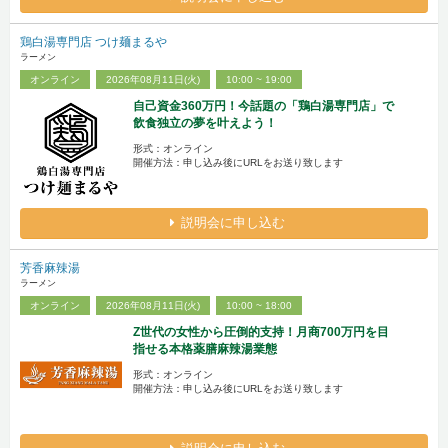
鶏白湯専門店 つけ麺まるや
ラーメン
オンライン
2026年08月11日(火)
10:00 ~ 19:00
自己資金360万円！今話題の「鶏白湯専門店」で
飲食独立の夢を叶えよう！
形式：オンライン
開催方法：申し込み後にURLをお送り致します
説明会に申し込む
芳香麻辣湯
ラーメン
オンライン
2026年08月11日(火)
10:00 ~ 18:00
Z世代の女性から圧倒的支持！月商700万円を目
指せる本格薬膳麻辣湯業態
形式：オンライン
開催方法：申し込み後にURLをお送り致します