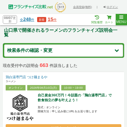
会員登録(無料)
|
ログイン
08/07
更
15
248
全
件
件
新着
新
MENU
閲覧履歴
カート
山口県で開催されるラーメンのフランチャイズ説明会一
覧
検索条件の確認・変更
663
現在受付中の説明会
件該当しました
鶏白湯専門店 つけ麺まるや
ラーメン
オンライン
2026年08月10日(月)
10:00 ~ 19:00
自己資金360万円！今話題の「鶏白湯専門店」で
飲食独立の夢を叶えよう！
形式：オンライン
開催方法：申し込み後にURLをお送り致します