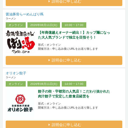
説明会に申し込む
醤油豚骨らーめんばり嗎
ラーメン
オンライン
2026年08月11日(火)
10:00 ~ 17:00
【年商億越えオーナー続出！】カップ麺になっ
た大人気ブランドで独立を目指そう！
形式：オンライン
開催方法：申し込み後にURLをお送り致します
説明会に申し込む
オリオン餃子
ラーメン
オンライン
2026年08月11日(火)
14:00 ~ 17:00
餃子の街・宇都宮の人気店！こだわり抜かれた
肉汁餃子で安定した飲食店経営を
形式：オンライン
開催方法：申し込み後にURLをお送り致します
説明会に申し込む