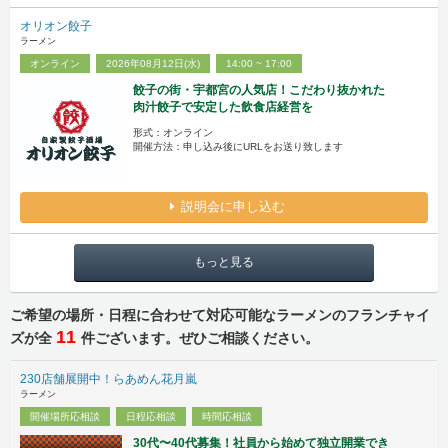
オリオン餃子
ラーメン
オンライン
2026年08月12日(水)
14:00 ~ 17:00
餃子の街・宇都宮の人気店！こだわり抜かれた
肉汁餃子で安定した飲食店経営を
形式：オンライン
開催方法：申し込み後にURLをお送り致します
説明会に申し込む
もっと見る
ご希望の場所・日程に合わせて対応可能なラーメンのフランチャイ
11
ズが全
件ございます。ぜひご相談ください。
230店舗展開中！らあめん花月嵐
ラーメン
開催場所応相談
日程応相談
時間応相談
30代〜40代募集！社員から始めて独立開業でき