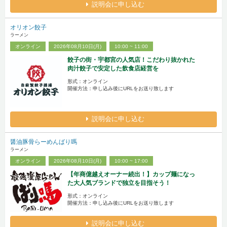
説明会に申し込む
オリオン餃子
ラーメン
オンライン
2026年08月10日(月)
10:00 ~ 11:00
餃子の街・宇都宮の人気店！こだわり抜かれた
肉汁餃子で安定した飲食店経営を
形式：オンライン
開催方法：申し込み後にURLをお送り致します
説明会に申し込む
醤油豚骨らーめんばり嗎
ラーメン
オンライン
2026年08月10日(月)
10:00 ~ 17:00
【年商億越えオーナー続出！】カップ麺になっ
た大人気ブランドで独立を目指そう！
形式：オンライン
開催方法：申し込み後にURLをお送り致します
説明会に申し込む