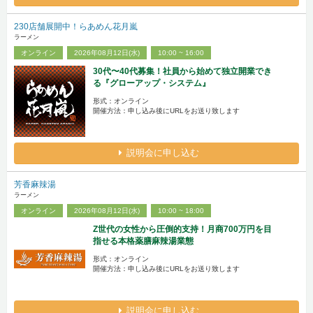
230店舗展開中！らあめん花月嵐
ラーメン
オンライン
2026年08月12日(水)
10:00 ~ 16:00
30代〜40代募集！社員から始めて独立開業でき
る『グローアップ・システム』
形式：オンライン
開催方法：申し込み後にURLをお送り致します
説明会に申し込む
芳香麻辣湯
ラーメン
オンライン
2026年08月12日(水)
10:00 ~ 18:00
Z世代の女性から圧倒的支持！月商700万円を目
指せる本格薬膳麻辣湯業態
形式：オンライン
開催方法：申し込み後にURLをお送り致します
説明会に申し込む