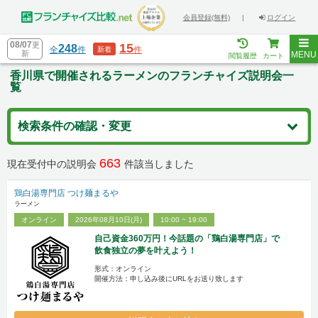
会員登録(無料)
|
ログイン
08/07
更
15
248
全
件
件
新着
新
MENU
閲覧履歴
カート
香川県で開催されるラーメンのフランチャイズ説明会一
覧
検索条件の確認・変更
663
現在受付中の説明会
件該当しました
鶏白湯専門店 つけ麺まるや
ラーメン
オンライン
2026年08月10日(月)
10:00 ~ 19:00
自己資金360万円！今話題の「鶏白湯専門店」で
飲食独立の夢を叶えよう！
形式：オンライン
開催方法：申し込み後にURLをお送り致します