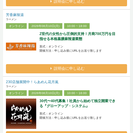
説明会に申し込む
芳香麻辣湯
ラーメン
オンライン
2026年08月10日(月)
10:00 ~ 18:00
Z世代の女性から圧倒的支持！月商700万円を目
指せる本格薬膳麻辣湯業態
形式：オンライン
開催方法：申し込み後にURLをお送り致します
説明会に申し込む
230店舗展開中！らあめん花月嵐
ラーメン
オンライン
2026年08月10日(月)
10:00 ~ 16:00
30代〜40代募集！社員から始めて独立開業でき
る『グローアップ・システム』
形式：オンライン
開催方法：申し込み後にURLをお送り致します