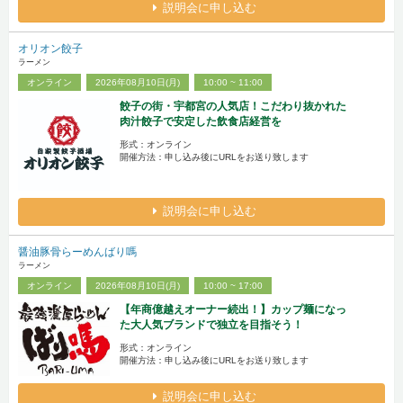
説明会に申し込む
オリオン餃子
ラーメン
オンライン
2026年08月10日(月)
10:00 ~ 11:00
餃子の街・宇都宮の人気店！こだわり抜かれた
肉汁餃子で安定した飲食店経営を
形式：オンライン
開催方法：申し込み後にURLをお送り致します
説明会に申し込む
醤油豚骨らーめんばり嗎
ラーメン
オンライン
2026年08月10日(月)
10:00 ~ 17:00
【年商億越えオーナー続出！】カップ麺になっ
た大人気ブランドで独立を目指そう！
形式：オンライン
開催方法：申し込み後にURLをお送り致します
説明会に申し込む