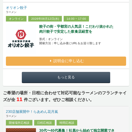
オリオン餃子
ラーメン
オンライン
2026年08月12日(水)
14:00 ~ 17:00
餃子の街・宇都宮の人気店！こだわり抜かれた
肉汁餃子で安定した飲食店経営を
形式：オンライン
開催方法：申し込み後にURLをお送り致します
説明会に申し込む
もっと見る
ご希望の場所・日程に合わせて対応可能なラーメンのフランチャイ
11
ズが全
件ございます。ぜひご相談ください。
230店舗展開中！らあめん花月嵐
ラーメン
開催場所応相談
日程応相談
時間応相談
30代〜40代募集！社員から始めて独立開業でき