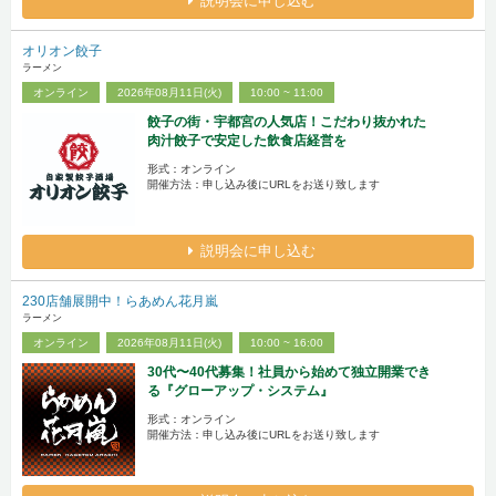
説明会に申し込む
オリオン餃子
ラーメン
オンライン
2026年08月11日(火)
10:00 ~ 11:00
餃子の街・宇都宮の人気店！こだわり抜かれた
肉汁餃子で安定した飲食店経営を
形式：オンライン
開催方法：申し込み後にURLをお送り致します
説明会に申し込む
230店舗展開中！らあめん花月嵐
ラーメン
オンライン
2026年08月11日(火)
10:00 ~ 16:00
30代〜40代募集！社員から始めて独立開業でき
る『グローアップ・システム』
形式：オンライン
開催方法：申し込み後にURLをお送り致します