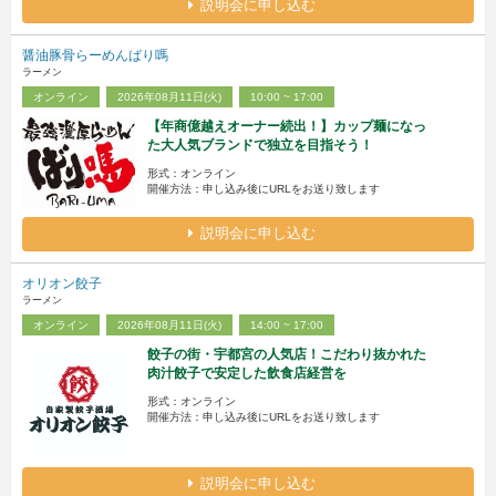
説明会に申し込む
醤油豚骨らーめんばり嗎
ラーメン
オンライン
2026年08月11日(火)
10:00 ~ 17:00
【年商億越えオーナー続出！】カップ麺になっ
た大人気ブランドで独立を目指そう！
形式：オンライン
開催方法：申し込み後にURLをお送り致します
説明会に申し込む
オリオン餃子
ラーメン
オンライン
2026年08月11日(火)
14:00 ~ 17:00
餃子の街・宇都宮の人気店！こだわり抜かれた
肉汁餃子で安定した飲食店経営を
形式：オンライン
開催方法：申し込み後にURLをお送り致します
説明会に申し込む