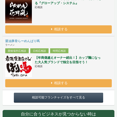
る『グローアップ・システム』
応相談
相談する
醤油豚骨らーめんばり嗎
ラーメン
開催場所応相談
日程応相談
時間応相談
【年商億越えオーナー続出！】カップ麺になっ
た大人気ブランドで独立を目指そう！
応相談
相談する
相談可能フランチャイズをすべて見る
自分に合うビジネスが見つからない時は