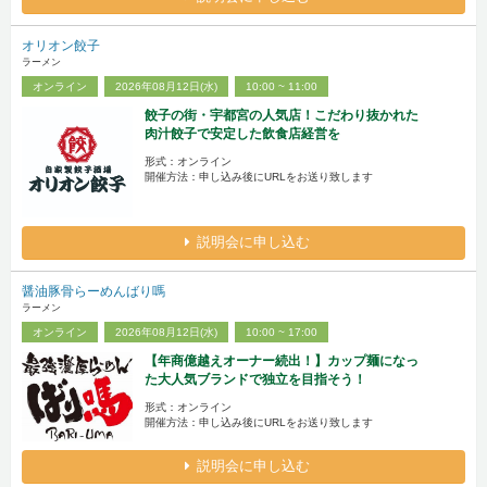
オリオン餃子
ラーメン
オンライン
2026年08月12日(水)
10:00 ~ 11:00
餃子の街・宇都宮の人気店！こだわり抜かれた
肉汁餃子で安定した飲食店経営を
形式：オンライン
開催方法：申し込み後にURLをお送り致します
説明会に申し込む
醤油豚骨らーめんばり嗎
ラーメン
オンライン
2026年08月12日(水)
10:00 ~ 17:00
【年商億越えオーナー続出！】カップ麺になっ
た大人気ブランドで独立を目指そう！
形式：オンライン
開催方法：申し込み後にURLをお送り致します
説明会に申し込む