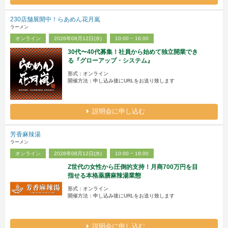
230店舗展開中！らあめん花月嵐
ラーメン
オンライン
2026年08月12日(水)
10:00 ~ 16:00
30代〜40代募集！社員から始めて独立開業でき
る『グローアップ・システム』
形式：オンライン
開催方法：申し込み後にURLをお送り致します
説明会に申し込む
芳香麻辣湯
ラーメン
オンライン
2026年08月12日(水)
10:00 ~ 18:00
Z世代の女性から圧倒的支持！月商700万円を目
指せる本格薬膳麻辣湯業態
形式：オンライン
開催方法：申し込み後にURLをお送り致します
説明会に申し込む