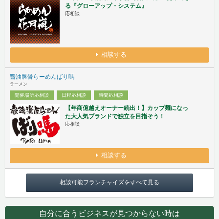
る『グローアップ・システム』
応相談
相談する
醤油豚骨らーめんばり嗎
ラーメン
開催場所応相談
日程応相談
時間応相談
【年商億越えオーナー続出！】カップ麺になっ
た大人気ブランドで独立を目指そう！
応相談
相談する
相談可能フランチャイズをすべて見る
自分に合うビジネスが見つからない時は