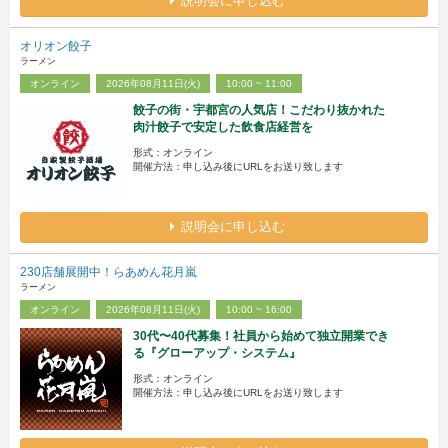
説明会に申し込む
オリオン餃子
ラーメン
オンライン
2026年08月11日(火)
10:00 ~ 11:00
餃子の街・宇都宮の人気店！こだわり抜かれた
肉汁餃子で安定した飲食店経営を
形式：オンライン
開催方法：申し込み後にURLをお送り致します
説明会に申し込む
230店舗展開中！らあめん花月嵐
ラーメン
オンライン
2026年08月11日(火)
10:00 ~ 16:00
30代〜40代募集！社員から始めて独立開業でき
る『グローアップ・システム』
形式：オンライン
開催方法：申し込み後にURLをお送り致します