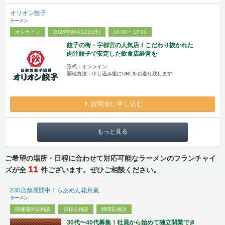
オリオン餃子
ラーメン
オンライン
2026年08月12日(水)
14:00 ~ 17:00
餃子の街・宇都宮の人気店！こだわり抜かれた
肉汁餃子で安定した飲食店経営を
形式：オンライン
開催方法：申し込み後にURLをお送り致します
説明会に申し込む
もっと見る
ご希望の場所・日程に合わせて対応可能なラーメンのフランチャイ
11
ズが全
件ございます。ぜひご相談ください。
230店舗展開中！らあめん花月嵐
ラーメン
開催場所応相談
日程応相談
時間応相談
30代〜40代募集！社員から始めて独立開業でき