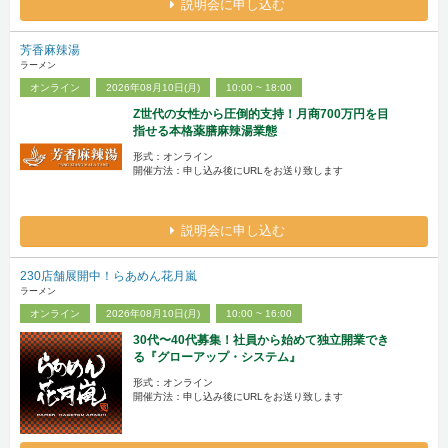
説明会に申し込む
芳香麻辣湯
ラーメン
オンライン
2026年08月10日(月)
10:00 ~ 18:00
Z世代の女性から圧倒的支持！月商700万円を目
指せる本格薬膳麻辣湯業態
形式：オンライン
開催方法：申し込み後にURLをお送り致します
説明会に申し込む
230店舗展開中！らあめん花月嵐
ラーメン
オンライン
2026年08月10日(月)
10:00 ~ 16:00
30代〜40代募集！社員から始めて独立開業でき
る『グローアップ・システム』
形式：オンライン
開催方法：申し込み後にURLをお送り致します