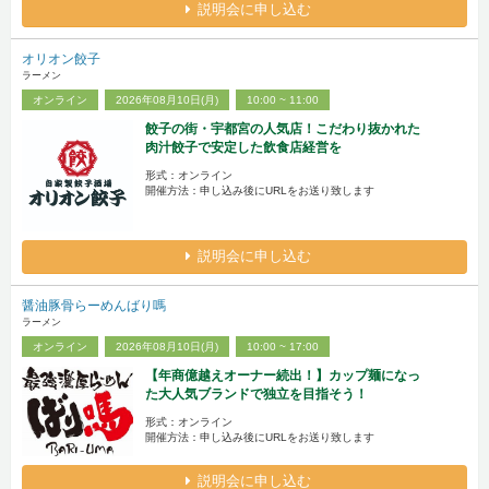
説明会に申し込む
オリオン餃子
ラーメン
オンライン
2026年08月10日(月)
10:00 ~ 11:00
餃子の街・宇都宮の人気店！こだわり抜かれた
肉汁餃子で安定した飲食店経営を
形式：オンライン
開催方法：申し込み後にURLをお送り致します
説明会に申し込む
醤油豚骨らーめんばり嗎
ラーメン
オンライン
2026年08月10日(月)
10:00 ~ 17:00
【年商億越えオーナー続出！】カップ麺になっ
た大人気ブランドで独立を目指そう！
形式：オンライン
開催方法：申し込み後にURLをお送り致します
説明会に申し込む