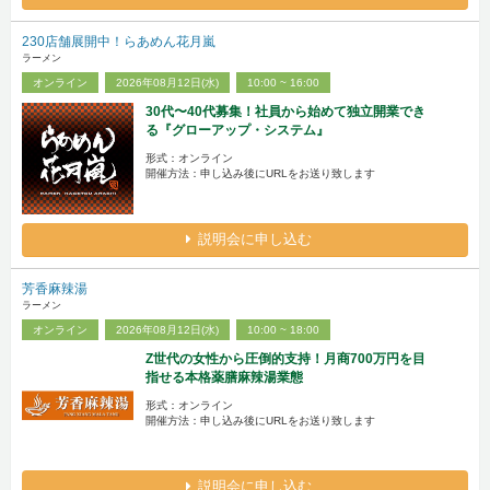
230店舗展開中！らあめん花月嵐
ラーメン
オンライン
2026年08月12日(水)
10:00 ~ 16:00
30代〜40代募集！社員から始めて独立開業でき
る『グローアップ・システム』
形式：オンライン
開催方法：申し込み後にURLをお送り致します
説明会に申し込む
芳香麻辣湯
ラーメン
オンライン
2026年08月12日(水)
10:00 ~ 18:00
Z世代の女性から圧倒的支持！月商700万円を目
指せる本格薬膳麻辣湯業態
形式：オンライン
開催方法：申し込み後にURLをお送り致します
説明会に申し込む