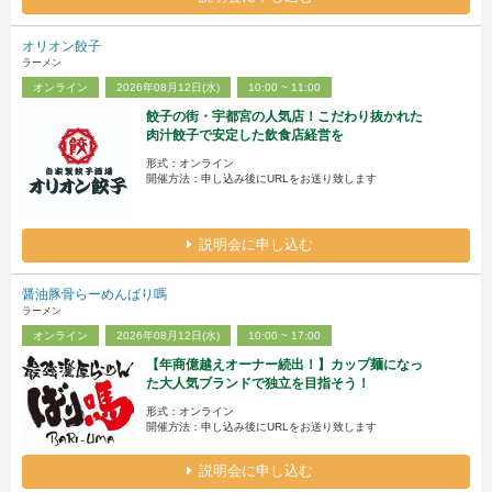
オリオン餃子
ラーメン
オンライン
2026年08月12日(水)
10:00 ~ 11:00
餃子の街・宇都宮の人気店！こだわり抜かれた
肉汁餃子で安定した飲食店経営を
形式：オンライン
開催方法：申し込み後にURLをお送り致します
説明会に申し込む
醤油豚骨らーめんばり嗎
ラーメン
オンライン
2026年08月12日(水)
10:00 ~ 17:00
【年商億越えオーナー続出！】カップ麺になっ
た大人気ブランドで独立を目指そう！
形式：オンライン
開催方法：申し込み後にURLをお送り致します
説明会に申し込む