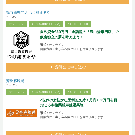
鶏白湯専門店 つけ麺まるや
ラーメン
オンライン
2026年08月11日(火)
10:00 ~ 19:00
自己資金360万円！今話題の「鶏白湯専門店」で
飲食独立の夢を叶えよう！
形式：オンライン
開催方法：申し込み後にURLをお送り致します
説明会に申し込む
芳香麻辣湯
ラーメン
オンライン
2026年08月11日(火)
10:00 ~ 18:00
Z世代の女性から圧倒的支持！月商700万円を目
指せる本格薬膳麻辣湯業態
形式：オンライン
開催方法：申し込み後にURLをお送り致します