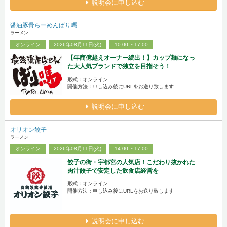
説明会に申し込む
醤油豚骨らーめんばり嗎
ラーメン
オンライン
2026年08月11日(火)
10:00 ~ 17:00
【年商億越えオーナー続出！】カップ麺になっ
た大人気ブランドで独立を目指そう！
形式：オンライン
開催方法：申し込み後にURLをお送り致します
説明会に申し込む
オリオン餃子
ラーメン
オンライン
2026年08月11日(火)
14:00 ~ 17:00
餃子の街・宇都宮の人気店！こだわり抜かれた
肉汁餃子で安定した飲食店経営を
形式：オンライン
開催方法：申し込み後にURLをお送り致します
説明会に申し込む