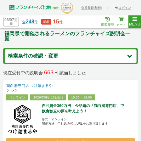
会員登録(無料)
|
ログイン
08/07
更
15
248
全
件
件
新着
新
MENU
閲覧履歴
カート
福岡県で開催されるラーメンのフランチャイズ説明会一
覧
検索条件の確認・変更
663
現在受付中の説明会
件該当しました
鶏白湯専門店 つけ麺まるや
ラーメン
オンライン
2026年08月10日(月)
10:00 ~ 19:00
自己資金360万円！今話題の「鶏白湯専門店」で
飲食独立の夢を叶えよう！
形式：オンライン
開催方法：申し込み後にURLをお送り致します