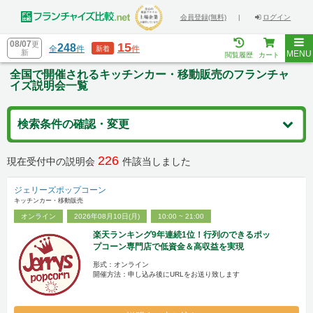
会員登録(無料)
|
ログイン
08/07
更
15
248
全
件
件
新着
新
MENU
閲覧履歴
カート
全国で開催されるキッチンカー・移動販売のフランチャ
イズ説明会一覧
検索条件の確認・変更
226
現在受付中の説明会
件該当しました
ジェリーズポップコーン
キッチンカー・移動販売
オンライン
2026年08月10日(月)
10:00 ~ 21:00
楽天ランキング9年連続1位！行列のできるポッ
プコーン専門店で低資金＆高収益を実現
形式：オンライン
開催方法：申し込み後にURLをお送り致します