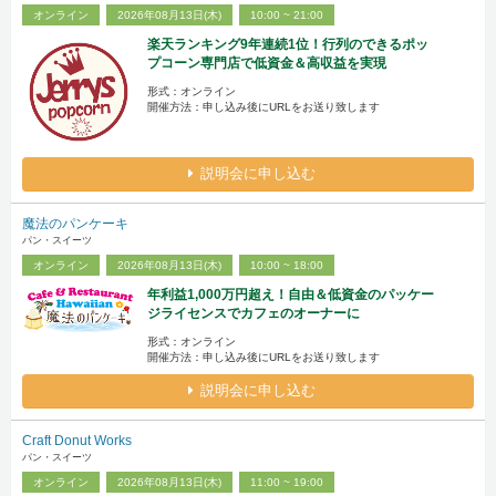
オンライン
2026年08月13日(木)
10:00 ~ 21:00
楽天ランキング9年連続1位！行列のできるポッ
プコーン専門店で低資金＆高収益を実現
形式：オンライン
開催方法：申し込み後にURLをお送り致します
説明会に申し込む
魔法のパンケーキ
パン・スイーツ
オンライン
2026年08月13日(木)
10:00 ~ 18:00
年利益1,000万円超え！自由＆低資金のパッケー
ジライセンスでカフェのオーナーに
形式：オンライン
開催方法：申し込み後にURLをお送り致します
説明会に申し込む
Craft Donut Works
パン・スイーツ
オンライン
2026年08月13日(木)
11:00 ~ 19:00