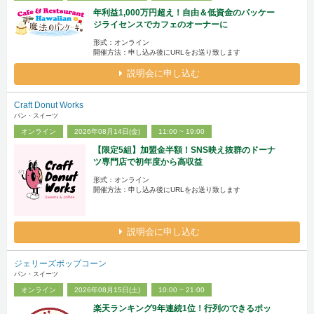
年利益1,000万円超え！自由＆低資金のパッケー
ジライセンスでカフェのオーナーに
形式：オンライン
開催方法：申し込み後にURLをお送り致します
説明会に申し込む
Craft Donut Works
パン・スイーツ
オンライン
2026年08月14日(金)
11:00 ~ 19:00
【限定5組】加盟金半額！SNS映え抜群のドーナ
ツ専門店で初年度から高収益
形式：オンライン
開催方法：申し込み後にURLをお送り致します
説明会に申し込む
ジェリーズポップコーン
パン・スイーツ
オンライン
2026年08月15日(土)
10:00 ~ 21:00
楽天ランキング9年連続1位！行列のできるポッ