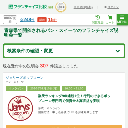
会員登録(無料)
|
ログイン
08/07
更
15
248
全
件
件
新着
新
MENU
閲覧履歴
カート
青森県で開催されるパン・スイーツのフランチャイズ説
明会一覧
検索条件の確認・変更
307
現在受付中の説明会
件該当しました
ジェリーズポップコーン
パン・スイーツ
オンライン
2026年08月10日(月)
10:00 ~ 21:00
楽天ランキング9年連続1位！行列のできるポッ
プコーン専門店で低資金＆高収益を実現
形式：オンライン
開催方法：申し込み後にURLをお送り致します