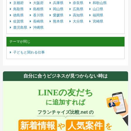
京都府
大阪府
兵庫県
奈良県
和歌山県
鳥取県
島根県
岡山県
広島県
山口県
徳島県
香川県
愛媛県
高知県
福岡県
佐賀県
長崎県
熊本県
大分県
宮崎県
鹿児島県
沖縄県
テーマが同じ
子どもと関わる仕事
自分に合うビジネスが見つからない時は
LINEの友だち
に追加すれば
フランチャイズ比較.net の
新着情報
人気案件
や
を