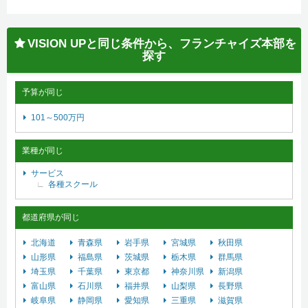
VISION UPと同じ条件から、フランチャイズ本部を
探す
予算が同じ
101～500万円
業種が同じ
サービス
各種スクール
都道府県が同じ
北海道
青森県
岩手県
宮城県
秋田県
山形県
福島県
茨城県
栃木県
群馬県
埼玉県
千葉県
東京都
神奈川県
新潟県
富山県
石川県
福井県
山梨県
長野県
岐阜県
静岡県
愛知県
三重県
滋賀県