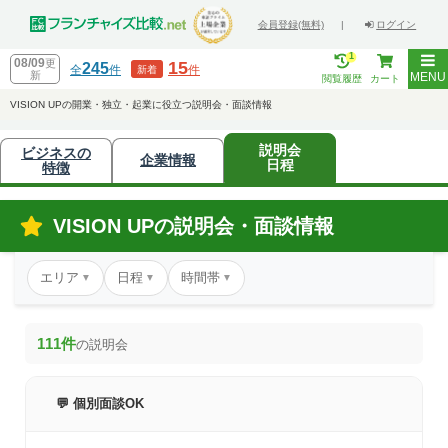
会員登録(無料)
|
ログイン
1
08/09
更
15
245
全
件
件
新着
新
MENU
閲覧履歴
カート
VISION UPの開業・独立・起業に役立つ説明会・面談情報
説明会
ビジネスの
企業情報
日程
特徴
VISION UPの説明会・面談情報
エリア
日程
時間帯
▼
▼
▼
111件
の説明会
💬 個別面談OK