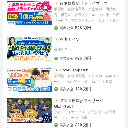
個別指導塾『トライプラス』
学習塾・個別指導塾・家庭教師、幼児教
育・保育園、各種スクール、その他・各種
サービス、プログラミング・ロボット教室
528 万円
開業資金:
忍者ナイン
各種スクール
495 万円
開業資金:
CodeCampKIDS
学習塾・個別指導塾・家庭教師、各種スク
ール、プログラミング・ロボット教室
120 万円
開業資金:
訪問医療鍼灸マッサージ
GENKISUN
介護・デイサービス、訪問介護・訪問看
護、マッサージ、福祉
220 万円
開業資金: