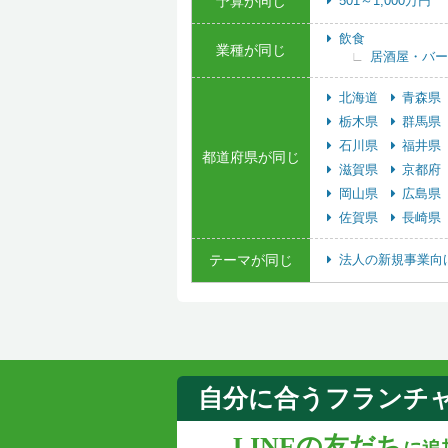
予算が同じ
501～1,000万円
飲食
業種が同じ
居酒屋・バー
北海道
青森県
栃木県
群馬県
石川県
福井県
都道府県が同じ
滋賀県
京都府
岡山県
広島県
佐賀県
長崎県
テーマが同じ
法人の新規事業向
自分に合うフランチ
LINEの友だち