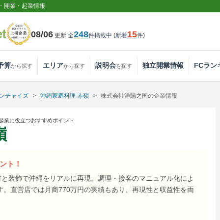
・開業・起業情報
08/06
248
15
更新
全
件掲載中
(
新着
件
)
予算
エリア
説明会
独立開業情報
FCラン
から探す
から探す
を探す
ンチャイズ
沖縄家庭料理 赤嶺
株式会社洋陽之国の企業情報
・起業に役立つおすすめポイント
嶺
イント！
食材と装飾で沖縄をリアルに再現。調理・接客のマニュアル化によ
す。直営店では月商770万円の実績もあり、再現性と収益性を両