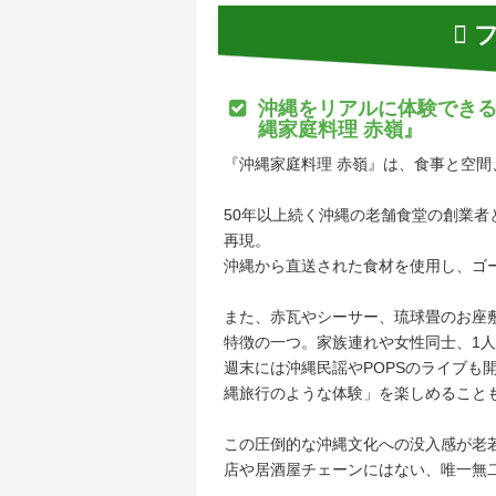
フ
沖縄をリアルに体験できる
縄家庭料理 赤嶺』
『沖縄家庭料理 赤嶺』は、食事と空
50年以上続く沖縄の老舗食堂の創業
再現。
沖縄から直送された食材を使用し、ゴ
また、赤瓦やシーサー、琉球畳のお座
特徴の一つ。家族連れや女性同士、1
週末には沖縄民謡やPOPSのライブも
縄旅行のような体験」を楽しめること
この圧倒的な沖縄文化への没入感が老
店や居酒屋チェーンにはない、唯一無