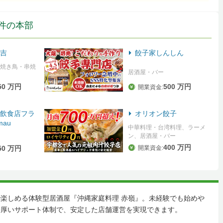
件の本部
吉
餃子家しんしん
焼き鳥・串焼
居酒屋・バー
500 万円
50 万円
開業資金:
飲食店フラ
オリオン餃子
au
中華料理・台湾料理、ラーメ
ン、居酒屋・バー
400 万円
50 万円
開業資金:
楽しめる体験型居酒屋『沖縄家庭料理 赤嶺』。未経験でも始めや
手厚いサポート体制で、安定した店舗運営を実現できます。