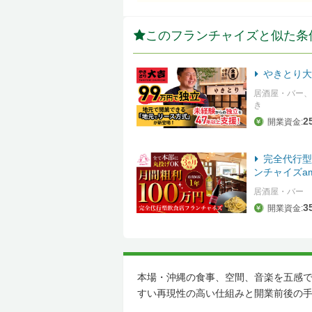
このフランチャイズと似た条
やきとり大
居酒屋・バー、
き
2
開業資金:
完全代行型
ンチャイズam
居酒屋・バー
3
開業資金:
本場・沖縄の食事、空間、音楽を五感で
すい再現性の高い仕組みと開業前後の