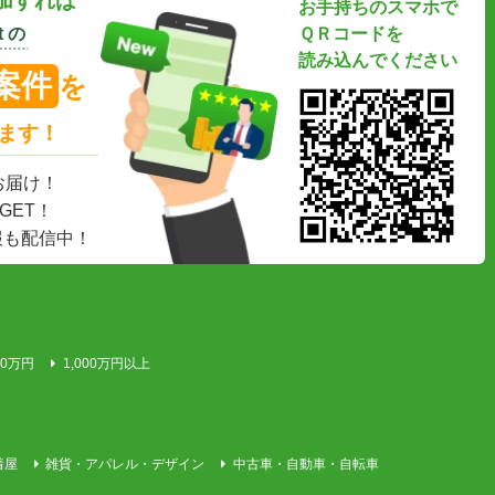
加すれば
お手持ちのスマホで
 の
ＱＲコードを
読み込んでください
案件
を
ます！
お届け！
GET！
報も配信中！
00万円
1,000万円以上
着屋
雑貨・アパレル・デザイン
中古車・自動車・自転車