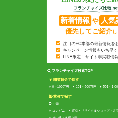
に追
フランチャイズ比較.net
新着情報
人気
や
優先してご紹介
し
注目のFC本部の最新情報を
キャンペーン情報もいち早く
LINE限定！サイト非掲載情
フランチャイズ検索TOP
開業資金で探す
0～100万円
101～500万円
501～1,0
業種で探す
小売
コンビニ
買取・リサイクルショップ・古
その他・各種小売