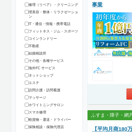
事業
修理（リペア）・クリーニング
理美容・整体・リラクゼーショ
ン
IT・通信・情報・携帯電話
フィットネス・ジム・スポーツ
コインランドリー
不動産
結婚相談所
その他・各種サービス
海外FC サービス
ネットショップ
エステ
訪問介護・訪問看護
マッサージ
ホワイトニングサロン
スマホ修理
ふすま・障子・網
軽貨物・運送・ドライバー
保険相談・保険代理店
【平均月商18