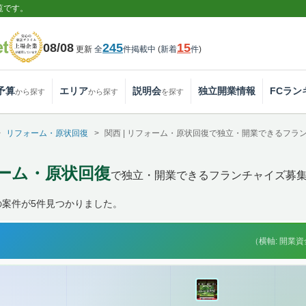
覧です。
08/08
245
15
更新
全
件掲載中
(
新着
件
)
予算
エリア
説明会
独立開業情報
FCラン
から探す
から探す
を探す
リフォーム・原状回復
関西 | リフォーム・原状回復で独立・開業できるフラ
ォーム・原状回復
で独立・開業できるフランチャイズ募
の案件が5件見つかりました。
（横軸: 開業資金