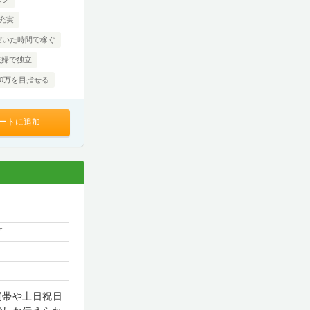
充実
空いた時間で稼ぐ
夫婦で独立
00万を目指せる
ートに追加
グ
間帯や土日祝日