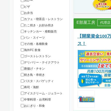
カレー
ピザ
お弁当
カフェ・喫茶店・レストラン
E部屋工房
代理店
たこ焼き・お好み焼き
キッチンカー・移動販売
【開業資金10
パン・スイーツ
ス！
その他・各種飲食
海外FC 飲食
ゴーストレストラン
デリバリー・テイクアウト
唐揚げ・チキン
焼き鳥・串焼き
パスタ・スパゲッティ
寿司・海鮮
アイスクリーム・ジェラート
中華料理・台湾料理
おにぎり・和食