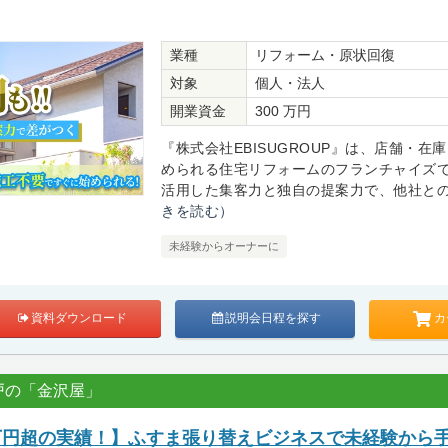
業種
リフォーム・原状回復
対象
個人・法人
開業資金
300 万円
『株式会社EBISUGROUP』は、店舗・在
められる住宅リフォームのフランチャイズで
活用した集客力と独自の提案力で、他社との差
きを読む）
未経験からオーナーに
カ
資料ダウンロード
説明会日程を探す
戸の「金沢屋」
0万円超の実績！】ふすま張り替えビジネスで未経験から