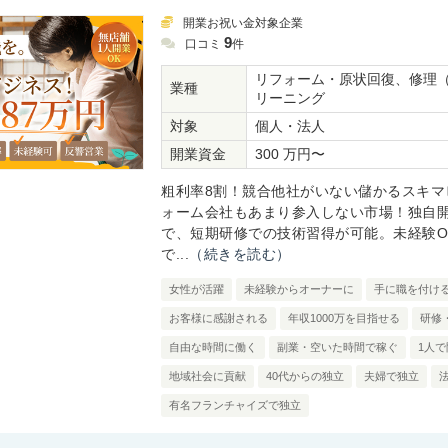
開業お祝い金対象企業
9
口コミ
件
リフォーム・原状回復、修理
業種
リーニング
対象
個人・法人
開業資金
300 万円〜
粗利率8割！競合他社がいない儲かるスキマ
ォーム会社もあまり参入しない市場！独自
で、短期研修での技術習得が可能。未経験O
で...
（続きを読む）
女性が活躍
未経験からオーナーに
手に職を付け
お客様に感謝される
年収1000万を目指せる
研修
自由な時間に働く
副業・空いた時間で稼ぐ
1人で
地域社会に貢献
40代からの独立
夫婦で独立
有名フランチャイズで独立