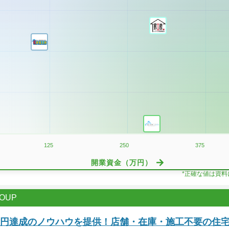
125
250
375
開業資金（万円）
*正確な値は資
OUP
億円達成のノウハウを提供！店舗・在庫・施工不要の住