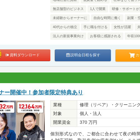
無店舗型のビジネス
1人で開業
研修・サポートが
未経験からオーナーに
自由な時間に働く
副業・
40代からの独立
手に職を付ける
女性が活躍
法人の新規事業向け
お客様に感謝される
年収10
カ
資料ダウンロード
説明会日程を探す
ミナー開催中！参加者限定特典あり
業種
修理（リペア）・クリーニン
対象
個人・法人
開業資金
370 万円
個別形式なので、ご都合に合わせて夜の時