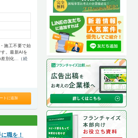
庫・施工不要で始
す。最新AIを
別化...
（続
ートに追加
手に職を！