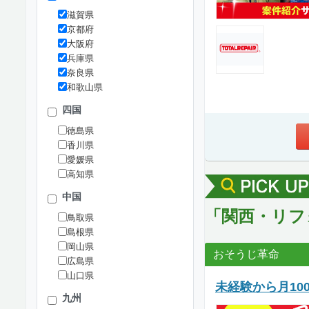
滋賀県
京都府
大阪府
兵庫県
奈良県
和歌山県
四国
徳島県
香川県
愛媛県
高知県
中国
「関西・リフ
鳥取県
島根県
岡山県
おそうじ革命
広島県
山口県
未経験から月1
九州