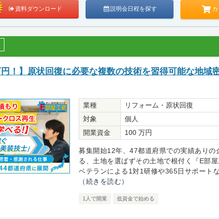
カ
資料ダウンロード
説明会日程を探す
0万円！】原状回復に必要な複数の技術を習得可能な地域
業種
リフォーム・原状回復
対象
個人
開業資金
100 万円
募集開始12年、47都道府県での実績ありの
る、土地を選ばずその土地で根付く『E部屋
ベテランによる1対1研修や365日サポートなど
（続きを読む）
1人で開業
低資金で始める