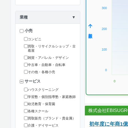
300
業種
▼
200
小売
加盟数
コンビニ
買取・リサイクルショップ・古
100
着屋
雑貨・アパレル・デザイン
中古車・自動車・自転車
0
その他・各種小売
サービス
0
ハウスクリーニング
学習塾・個別指導塾・家庭教師
幼児教育・保育園
株式会社EBISUGR
各種スクール
買取販売（ブランド・貴金属）
初年度に年商1
介護・デイサービス