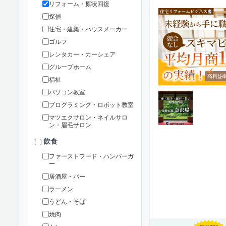
リフォーム・原状回復
探偵
住宅・建築・ハウスメーカー
ゴルフ
レンタカー・カーシェア
グループホーム
福祉
パソコン教室
プログラミング・ロボット教室
マツエクサロン・ネイルサロ
ン・眉毛サロン
飲食
ファーストフード・ハンバーガ
ー
居酒屋・バー
ラーメン
うどん・そば
焼肉