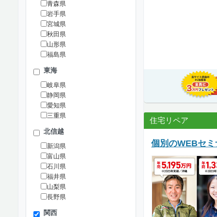
青森県
岩手県
宮城県
秋田県
山形県
福島県
東海
岐阜県
静岡県
愛知県
三重県
住宅リペア
北信越
個別のWEBセ
新潟県
富山県
石川県
福井県
山梨県
長野県
関西