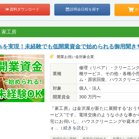
カ
資料ダウンロード
説明会日程を探す
 家工房
5%を実現！未経験でも低開業資金で始められる御用聞き
開業お祝い金対象企業
修理（リペア）・クリーニン
業種
種サービス、その他・各種小
ム・原状回復、ハウスクリー
対象
個人・法人
開業資金
300 万円〜
『家工房』は金沢屋が新たに展開する“おう
ービス”です。電球交換のような小さな事か
宅にお伺いし、ハウスクリーニングや庭木
ォ...
（続きを読む）
地域社会に貢献
低資金で始める
在庫なしで低リ