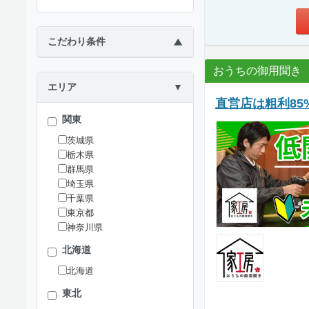
こだわり条件
▶
おうちの御用聞き
エリア
▼
直営店は粗利8
関東
茨城県
栃木県
群馬県
埼玉県
千葉県
東京都
神奈川県
北海道
北海道
東北