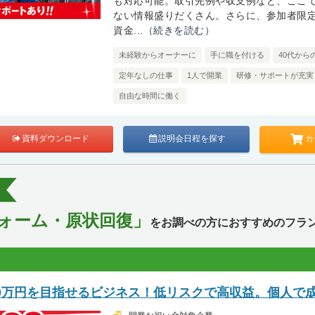
も対応可能。取引先例や収支例など、ここ
ない情報盛りだくさん。さらに、参加者限
資金...
（続きを読む）
未経験からオーナーに
手に職を付ける
40代から
定年なしの仕事
1人で開業
研修・サポートが充実
自由な時間に働く
カ
資料ダウンロード
説明会日程を探す
ォーム・原状回復」
をお調べの方におすすめのフラン
00万円を目指せるビジネス！低リスクで高収益。個人で