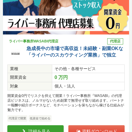
ライバー事務所WASABI代理店
代理店
急成長中の市場で高収益！未経験・副業OKな
「ライバーのスカウティング業務」で独立
業種
その他・各種サービス
開業資金
0 万円
対象
個人・法人
開業資金0円でリスクを抑えて開業！ライバー事務所『WASABI』の代理
店ビジネスは、ノルマがないため副業で無理せず取り組めます。パートナ
ー報酬や紹介ボーナスなど、モチベーションを保ちながら稼げる仕組みが
魅力です。
代理店で開業
低資金で始める
詳細を見る
資料ダウンロード