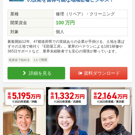
業種
修理（リペア）・クリーニング
開業資金
100 万円
対象
個人
募集開始12年、47都道府県での実績ありの企業が手掛ける、土地を選ば
ずその土地で根付く『E部屋工房』。業界のベテランによる1対1研修や
365日サポートなど、業界未経験者でも安心の環境が整っています。
低資金で始める
1人で開業
詳細を見る
資料ダウンロード