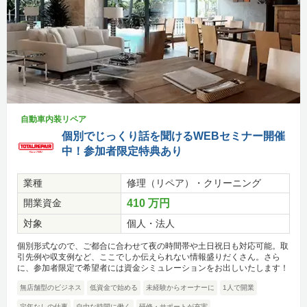
自動車内装リペア
個別でじっくり話を聞けるWEBセミナー開催
中！参加者限定特典あり
業種
修理（リペア）・クリーニング
開業資金
410 万円
対象
個人・法人
個別形式なので、ご都合に合わせて夜の時間帯や土日祝日も対応可能。取
引先例や収支例など、ここでしか伝えられない情報盛りだくさん。さら
に、参加者限定で希望者には資金シミュレーションをお出しいたします！
無店舗型のビジネス
低資金で始める
未経験からオーナーに
1人で開業
定年なしの仕事
自由な時間に働く
研修・サポートが充実