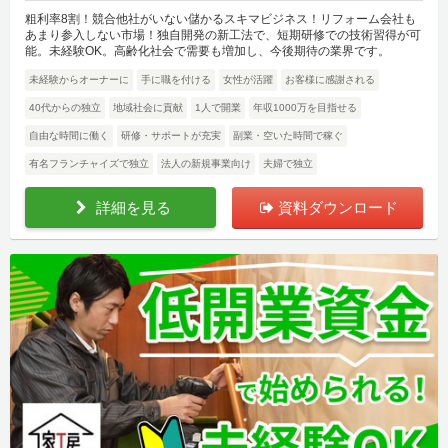
粗利率8割！競合他社がいない儲かるスキマビジネス！リフォーム会社も
あまり参入しない市場！独自開発の新工法で、短期研修での技術習得が可
能。未経験OK。高齢化社会で需要も増加し、今後期待の業界です。
未経験からオーナーに
手に職を付ける
女性が活躍
お客様に感謝される
40代からの独立
地域社会に貢献
1人で開業
年収1000万を目指せる
自由な時間に働く
研修・サポートが充実
副業・空いた時間で稼ぐ
有名フランチャイズで独立
法人の新規事業向け
夫婦で独立
詳細を見る
資料ダウンロード