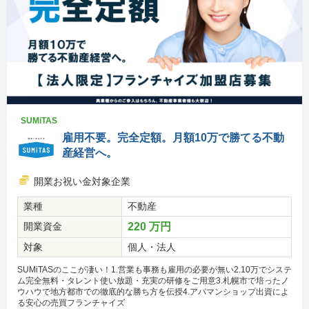
SUMiTAS
雇用不要。完全定額。月額10万で勝てる不動
産経営へ。
開業お祝い金対象企業
業種
不動産
開業資金
220 万円
対象
個人・法人
SUMiTASのここが凄い！1.営業も事務も雇用の必要が無い2.10万でシステ
ム完全無料・タレント使い放題・充実の研修をご用意3.札幌市で培ったノ
ウハウで地方都市での徹底的な勝ち方を伝授4.アパマンショップ出資によ
る安心の売買フランチャイズ