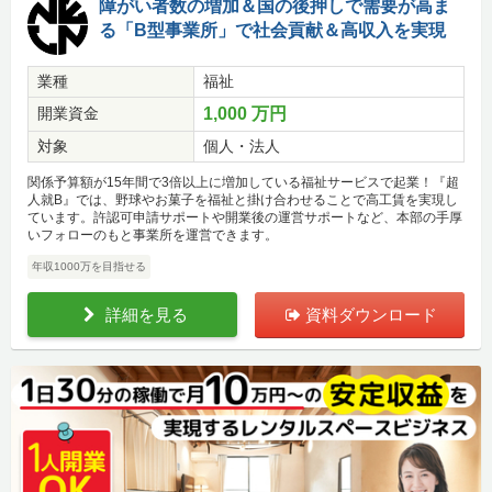
障がい者数の増加＆国の後押しで需要が高ま
る「B型事業所」で社会貢献＆高収入を実現
業種
福祉
開業資金
1,000 万円
対象
個人・法人
関係予算額が15年間で3倍以上に増加している福祉サービスで起業！『超
人就B』では、野球やお菓子を福祉と掛け合わせることで高工賃を実現し
ています。許認可申請サポートや開業後の運営サポートなど、本部の手厚
いフォローのもと事業所を運営できます。
年収1000万を目指せる
詳細を見る
資料ダウンロード