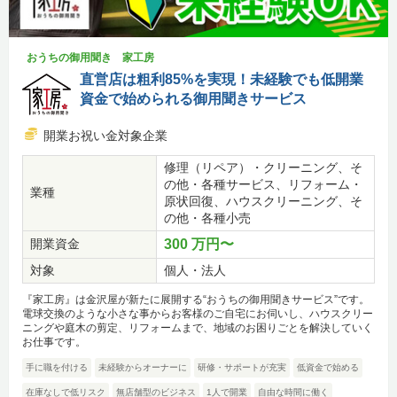
おうちの御用聞き 家工房
直営店は粗利85%を実現！未経験でも低開業
資金で始められる御用聞きサービス
開業お祝い金対象企業
修理（リペア）・クリーニング、そ
の他・各種サービス、リフォーム・
業種
原状回復、ハウスクリーニング、そ
の他・各種小売
開業資金
300 万円〜
対象
個人・法人
『家工房』は金沢屋が新たに展開する“おうちの御用聞きサービス”です。
電球交換のような小さな事からお客様のご自宅にお伺いし、ハウスクリー
ニングや庭木の剪定、リフォームまで、地域のお困りごとを解決していく
お仕事です。
手に職を付ける
未経験からオーナーに
研修・サポートが充実
低資金で始める
在庫なしで低リスク
無店舗型のビジネス
1人で開業
自由な時間に働く