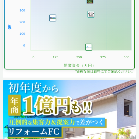
300
200
加盟数
100
0
0
125
250
375
500
開業資金（万円）
*正確な値は資料にてご確認ください。