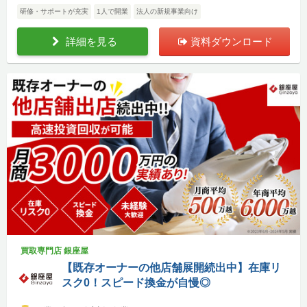
研修・サポートが充実
1人で開業
法人の新規事業向け
詳細を見る
資料ダウンロード
買取専門店 銀座屋
【既存オーナーの他店舗展開続出中】在庫リ
スク0！スピード換金が自慢◎