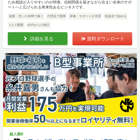
ため相談が入りやすいのが特徴。信頼関係を築きながら住まい全体のサポ
ートへと広げられる将来性あるビジネスです。
副業・空いた時間で稼ぐ
代理店で開業
研修・サポートが充実
低資金で始める
1人で開業
40代からの独立
詳細を見る
資料ダウンロード
超人就B