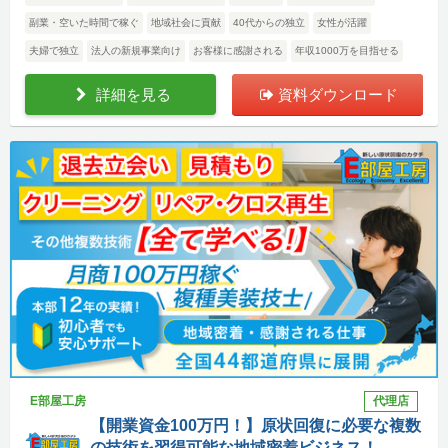
副業・空いた時間で稼ぐ
地域社会に貢献
40代からの独立
女性が活躍
夫婦で独立
法人の新規事業向け
お客様に感謝される
年収1000万を目指せる
詳細を見る
資料ダウンロード
E部屋工房
代理店
【開業資金100万円！】原状回復に必要な複数
の技術を習得可能な地域密着ビジネス！