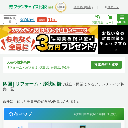
会員登録(無料)
|
ログイン
08/07
更
15
245
全
件
件
新着
新
MENU
閲覧履歴
カート
現在の検索条件
検索条件を変更
リフォーム・原状回復, 徳島県, 香川県, 他2件
四国 | リフォーム・原状回復
で独立・開業できるフランチャイズ募
集一覧
条件に一致した募集中の案件が5件見つかりました。
分布マップ
（横軸: 開業資金 / 縦軸: 加盟数）
400