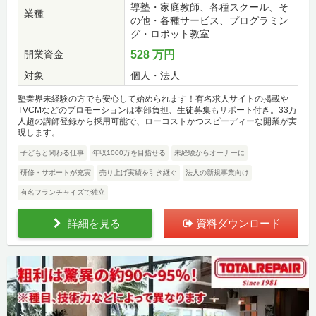
導塾・家庭教師、各種スクール、そ
業種
の他・各種サービス、プログラミン
グ・ロボット教室
開業資金
528 万円
対象
個人・法人
塾業界未経験の方でも安心して始められます！有名求人サイトの掲載や
TVCMなどのプロモーションは本部負担、生徒募集もサポート付き。33万
人超の講師登録から採用可能で、ローコストかつスピーディーな開業が実
現します。
子どもと関わる仕事
年収1000万を目指せる
未経験からオーナーに
研修・サポートが充実
売り上げ実績を引き継ぐ
法人の新規事業向け
有名フランチャイズで独立
詳細を見る
資料ダウンロード