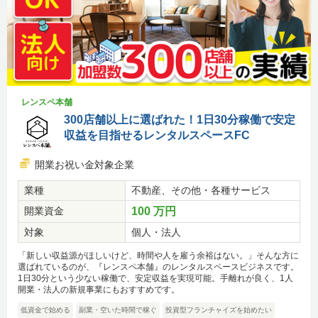
レンスペ本舗
300店舗以上に選ばれた！1日30分稼働で安定
収益を目指せるレンタルスペースFC
開業お祝い金対象企業
業種
不動産、その他・各種サービス
開業資金
100 万円
対象
個人・法人
「新しい収益源がほしいけど、時間や人を雇う余裕はない。」そんな方に
選ばれているのが、『レンスペ本舗』のレンタルスペースビジネスです。
1日30分という少ない稼働で、安定収益を実現可能。手離れが良く、1人
開業・法人の新規事業にもおすすめです。
低資金で始める
副業・空いた時間で稼ぐ
投資型フランチャイズを始めたい