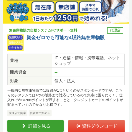
無在庫物販の自動システムFCサポート無料
代理店
資金ゼロでも可能な4販路無在庫物販
IT・通信・情報・携帯電話、ネット
業種
ショップ
開業資金
--
対象
個人・法人
一般的な無在庫物販では販路が1つというのがスタンダードですが、こち
らのシステムでは4つの販路まで対応しているので集客に困りにくく、仕
入れでAmazonポイントが貯まることと、クレジットカードのポイントが
貯まっていくのでかなりお得です。
代理店で開業
低資金で始める
詳細を見る
資料ダウンロード