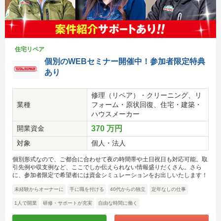
住宅リペア
個別のWEBセミナー開催中！参加者限定特典
あり
修理（リペア）・クリーニング、リ
業種
フォーム・原状回復、住宅・建築・
ハウスメーカー
開業資金
370 万円
対象
個人・法人
個別形式なので、ご都合に合わせて夜の時間帯や土日祝日も対応可能。取
引先例や収支例など、ここでしか伝えられない情報盛りだくさん。さら
に、参加者限定で希望者には資金シミュレーションをお出しいたします！
未経験からオーナーに
手に職を付ける
40代からの独立
定年なしの仕事
1人で開業
研修・サポートが充実
自由な時間に働く