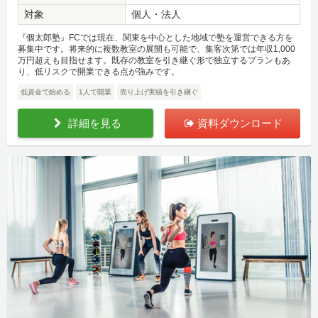
対象
個人・法人
『個太郎塾』FCでは現在、関東を中心とした地域で塾を運営できる方を
募集中です。将来的に複数教室の展開も可能で、集客次第では年収1,000
万円超えも目指せます。既存の教室を引き継ぐ形で独立するプランもあ
り、低リスクで開業できる点が強みです。
低資金で始める
1人で開業
売り上げ実績を引き継ぐ
詳細を見る
資料ダウンロード