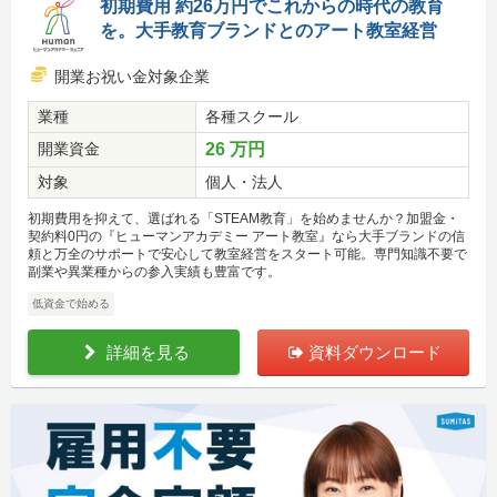
初期費用 約26万円でこれからの時代の教育
を。大手教育ブランドとのアート教室経営
開業お祝い金対象企業
業種
各種スクール
開業資金
26 万円
対象
個人・法人
初期費用を抑えて、選ばれる「STEAM教育」を始めませんか？加盟金・
契約料0円の『ヒューマンアカデミー アート教室』なら大手ブランドの信
頼と万全のサポートで安心して教室経営をスタート可能。専門知識不要で
副業や異業種からの参入実績も豊富です。
低資金で始める
詳細を見る
資料ダウンロード