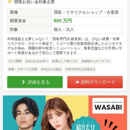
開業お祝い金対象企業
業種
買取・リサイクルショップ・古着屋
開業資金
600 万円
対象
個人・法人
年商億超えも夢じゃない！『買取専門店 銀座屋』は、少ない経費・在庫
リスクゼロ・スピード換金で、リユース業の失敗原因を潰したビジネスモ
デルが強み。商圏分析や収支シミュレーション、集客支援などの手厚いサ
ポート制度があるので安心して開業できます。
1人で開業
自分のお店を持つ
在庫なしで低リスク
未経験からオーナーに
研修・サポートが充実
40代からの独立
年収1000万を目指せる
詳細を見る
資料ダウンロード