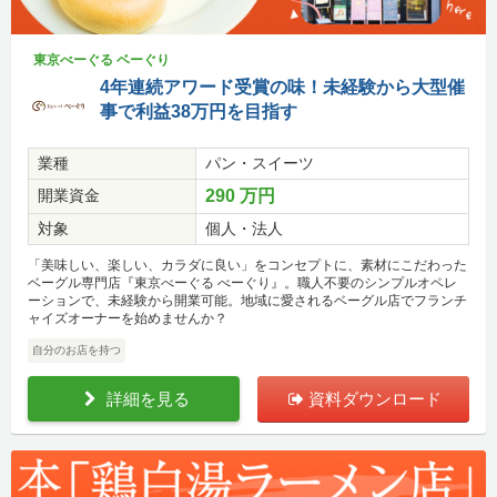
東京べーぐる ベーぐり
4年連続アワード受賞の味！未経験から大型催
事で利益38万円を目指す
業種
パン・スイーツ
開業資金
290 万円
対象
個人・法人
「美味しい、楽しい、カラダに良い」をコンセプトに、素材にこだわった
ベーグル専門店『東京べーぐる べーぐり』。職人不要のシンプルオペレ
ーションで、未経験から開業可能。地域に愛されるベーグル店でフランチ
ャイズオーナーを始めませんか？
自分のお店を持つ
詳細を見る
資料ダウンロード