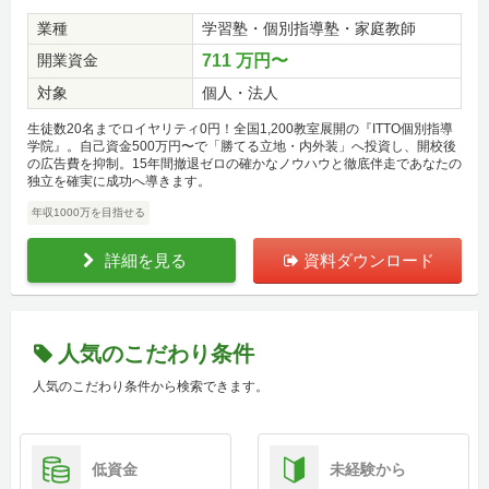
業種
学習塾・個別指導塾・家庭教師
開業資金
711 万円〜
対象
個人・法人
生徒数20名までロイヤリティ0円！全国1,200教室展開の『ITTO個別指導
学院』。自己資金500万円〜で「勝てる立地・内外装」へ投資し、開校後
の広告費を抑制。15年間撤退ゼロの確かなノウハウと徹底伴走であなたの
独立を確実に成功へ導きます。
年収1000万を目指せる
詳細を見る
資料ダウンロード
人気のこだわり条件
人気のこだわり条件から検索できます。
低資金
未経験から