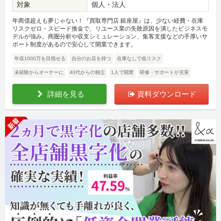
対象
個人・法人
年商億超えも夢じゃない！『買取専門店 銀座屋』は、少ない経費・在庫
リスクゼロ・スピード換金で、リユース業の失敗原因を潰したビジネスモ
デルが強み。商圏分析や収支シミュレーション、集客支援などの手厚いサ
ポート制度があるので安心して開業できます。
年収1000万を目指せる
自分のお店を持つ
在庫なしで低リスク
未経験からオーナーに
40代からの独立
1人で開業
研修・サポートが充実
詳細を見る
資料ダウンロード
新着