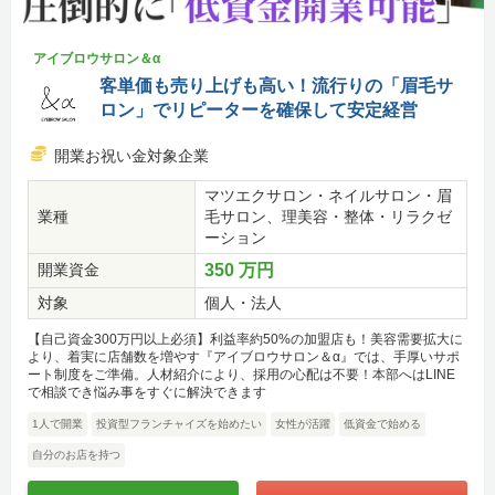
アイブロウサロン＆α
客単価も売り上げも高い！流行りの「眉毛サ
ロン」でリピーターを確保して安定経営
開業お祝い金対象企業
マツエクサロン・ネイルサロン・眉
業種
毛サロン、理美容・整体・リラクゼ
ーション
開業資金
350 万円
対象
個人・法人
【自己資金300万円以上必須】利益率約50%の加盟店も！美容需要拡大に
より、着実に店舗数を増やす『アイブロウサロン＆α』では、手厚いサポ
ート制度をご準備。人材紹介により、採用の心配は不要！本部へはLINE
で相談でき悩み事をすぐに解決できます
1人で開業
投資型フランチャイズを始めたい
女性が活躍
低資金で始める
自分のお店を持つ