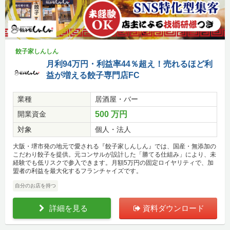
餃子家しんしん
月利94万円・利益率44％超え！売れるほど利
益が増える餃子専門店FC
業種
居酒屋・バー
開業資金
500 万円
対象
個人・法人
大阪・堺市発の地元で愛される『餃子家しんしん』では、国産・無添加の
こだわり餃子を提供。元コンサルが設計した「勝てる仕組み」により、未
経験でも低リスクで参入できます。月額5万円の固定ロイヤリティで、加
盟者の利益を最大化するフランチャイズです。
自分のお店を持つ
詳細を見る
資料ダウンロード