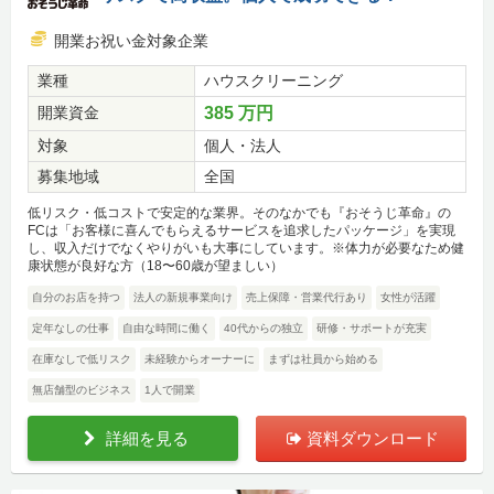
開業お祝い金対象企業
業種
ハウスクリーニング
開業資金
385 万円
対象
個人・法人
募集地域
全国
低リスク・低コストで安定的な業界。そのなかでも『おそうじ革命』の
FCは「お客様に喜んでもらえるサービスを追求したパッケージ」を実現
し、収入だけでなくやりがいも大事にしています。※体力が必要なため健
康状態が良好な方（18〜60歳が望ましい）
自分のお店を持つ
法人の新規事業向け
売上保障・営業代行あり
女性が活躍
定年なしの仕事
自由な時間に働く
40代からの独立
研修・サポートが充実
在庫なしで低リスク
未経験からオーナーに
まずは社員から始める
無店舗型のビジネス
1人で開業
詳細を見る
資料ダウンロード