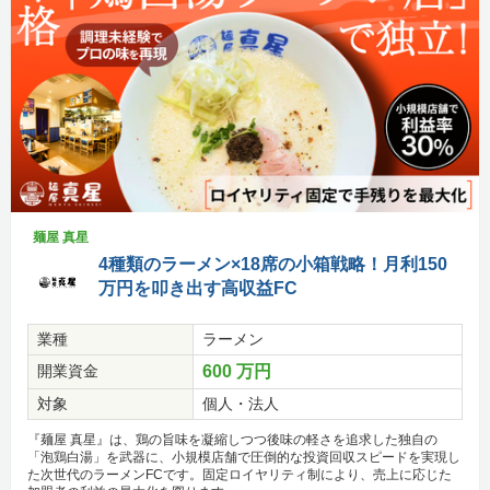
麺屋 真星
4種類のラーメン×18席の小箱戦略！月利150
万円を叩き出す高収益FC
業種
ラーメン
開業資金
600 万円
対象
個人・法人
『麺屋 真星』は、鶏の旨味を凝縮しつつ後味の軽さを追求した独自の
「泡鶏白湯」を武器に、小規模店舗で圧倒的な投資回収スピードを実現し
た次世代のラーメンFCです。固定ロイヤリティ制により、売上に応じた