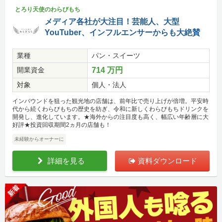
とろり天使のわらびもち
メディア各社が大注目！芸能人、大型
YouTuber、インフルエンサーからも大絶賛
業種
パン・スイーツ
開業資金
714 万円
対象
個人・法人
インバウンドを狙った観光地の店舗は、前年比で売り上げが倍増。平安時
代から続くわらびもちの歴史を紡ぎ、令和に新しくわらびもちドリンクを
開発し、進化しています。★海外からの注目度も高く、幅広い年齢層に大
好評★投資回収期間2ヵ月の店舗も！
未経験からオーナーに
詳細を見る
資料ダウンロード
新着