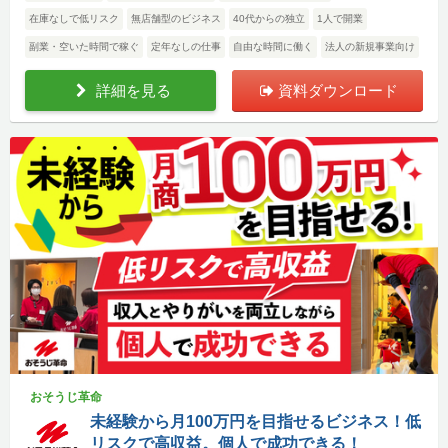
在庫なしで低リスク
無店舗型のビジネス
40代からの独立
1人で開業
副業・空いた時間で稼ぐ
定年なしの仕事
自由な時間に働く
法人の新規事業向け
詳細を見る
資料ダウンロード
おそうじ革命
未経験から月100万円を目指せるビジネス！低
リスクで高収益。個人で成功できる！