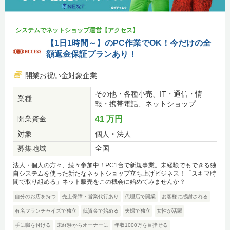
システムでネットショップ運営【アクセス】
【1日1時間～】のPC作業でOK！今だけの全
額返金保証プランあり！
開業お祝い金対象企業
その他・各種小売、IT・通信・情
業種
報・携帯電話、ネットショップ
開業資金
41 万円
対象
個人・法人
募集地域
全国
法人・個人の方々、続々参加中！PC1台で新規事業。未経験でもできる独
自システムを使った新たなネットショップ立ち上げビジネス！「スキマ時
間で取り組める」ネット販売をこの機会に始めてみませんか？
自分のお店を持つ
売上保障・営業代行あり
代理店で開業
お客様に感謝される
有名フランチャイズで独立
低資金で始める
夫婦で独立
女性が活躍
手に職を付ける
未経験からオーナーに
年収1000万を目指せる