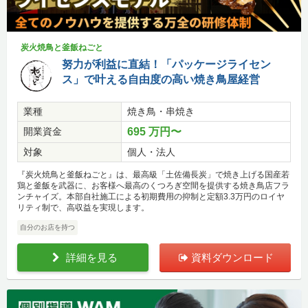
炭火焼鳥と釜飯ねごと
努力が利益に直結！「パッケージライセン
ス」で叶える自由度の高い焼き鳥屋経営
業種
焼き鳥・串焼き
開業資金
695 万円〜
対象
個人・法人
『炭火焼鳥と釜飯ねごと』は、最高級「土佐備長炭」で焼き上げる国産若
鶏と釜飯を武器に、お客様へ最高のくつろぎ空間を提供する焼き鳥店フラ
ンチャイズ。本部自社施工による初期費用の抑制と定額3.3万円のロイヤ
リティ制で、高収益を実現します。
自分のお店を持つ
詳細を見る
資料ダウンロード