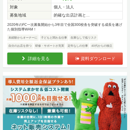
対象
個人・法人
募集地域
的確な出店計画と...
2020年のFC一次募集開始から3年目で全国300校舎を突破する成長を遂げ
た個別指導WAM！
未経験からオーナーに
子どもと関わる仕事
在庫なしで低リスク
自分のお店を持つ
研修・サポートが充実
定年なしの仕事
40代からの独立
詳細を見る
資料ダウンロード