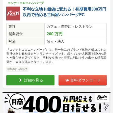
コンナトコロニハンバーグ
不利な立地も価値に変わる！初期費用300万円
以内で始める古民家ハンバーグFC
業種
カフェ・喫茶店・レストラン
開業資金
260 万円
対象
個人・法人
『コンナトコロニハンバーグ』は、唯一無二のブランド体験と低コストな
運営体制を兼ね備えたフランチャイズです。眠っていた古民家を憩いの場
へと蘇らせる店づくりと、不利な立地でも着実に利益を生み出せる経営基
盤が、大きな強みとなっています。
自分のお店を持つ
詳細を見る
資料ダウンロード