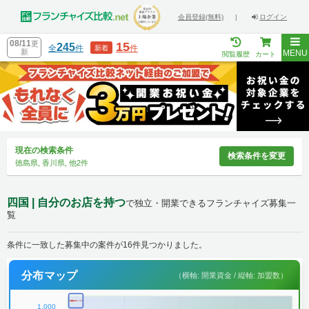
会員登録(無料)
|
ログイン
08/11
更
15
245
全
件
件
新着
新
MENU
閲覧履歴
カート
現在の検索条件
検索条件を変更
徳島県, 香川県, 他2件
四国 | 自分のお店を持つ
で独立・開業できるフランチャイズ募集一
覧
条件に一致した募集中の案件が16件見つかりました。
分布マップ
（横軸: 開業資金 / 縦軸: 加盟数）
1,000