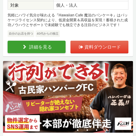
対象
個人・法人
気軽にハワイ気分が味わえる『Hawaiian Cafe 魔法のパンケーキ』はパッ
ケージライセンス契約により、低資金開業＆高収益を実現！蓄積された成
功ノウハウとサポートで未経験でも独立できる注目のビジネスです！
自分のお店を持つ
40代からの独立
詳細を見る
資料ダウンロード