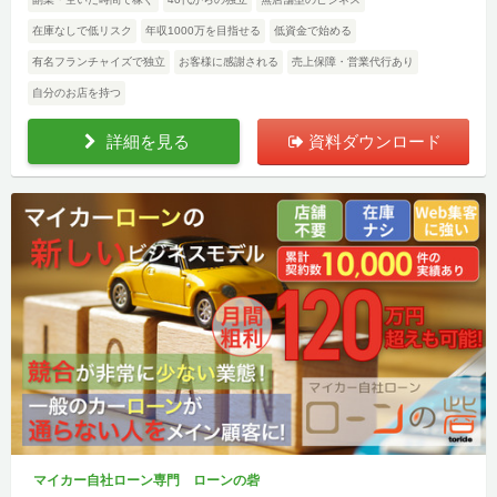
在庫なしで低リスク
年収1000万を目指せる
低資金で始める
有名フランチャイズで独立
お客様に感謝される
売上保障・営業代行あり
自分のお店を持つ
詳細を見る
資料ダウンロード
マイカー自社ローン専門 ローンの砦