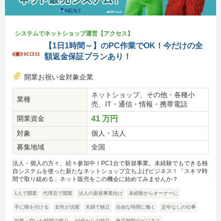
システムでネットショップ運営【アクセス】
【1日1時間～】のPC作業でOK！今だけの全
額返金保証プランあり！
開業お祝い金対象企業
ネットショップ、その他・各種小
業種
売、IT・通信・情報・携帯電話
開業資金
41 万円
対象
個人・法人
募集地域
全国
法人・個人の方々、続々参加中！PC1台で新規事業。未経験でもできる独
自システムを使った新たなネットショップ立ち上げビジネス！「スキマ時
間で取り組める」ネット販売をこの機会に始めてみませんか？
1人で開業
代理店で開業
法人の新規事業向け
未経験からオーナーに
手に職を付ける
女性が活躍
夫婦で独立
自由な時間に働く
定年なしの仕事
副業・空いた時間で稼ぐ
40代からの独立
無店舗型のビジネス