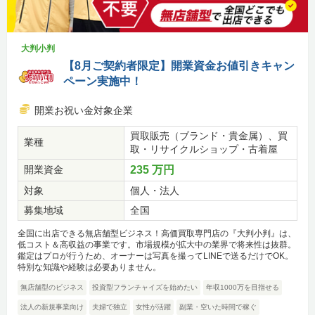
大判小判
【8月ご契約者限定】開業資金お値引きキャン
ペーン実施中！
開業お祝い金対象企業
買取販売（ブランド・貴金属）、買
業種
取・リサイクルショップ・古着屋
開業資金
235 万円
対象
個人・法人
募集地域
全国
全国に出店できる無店舗型ビジネス！高価買取専門店の『大判小判』は、
低コスト＆高収益の事業です。市場規模が拡大中の業界で将来性は抜群。
鑑定はプロが行うため、オーナーは写真を撮ってLINEで送るだけでOK。
特別な知識や経験は必要ありません。
無店舗型のビジネス
投資型フランチャイズを始めたい
年収1000万を目指せる
法人の新規事業向け
夫婦で独立
女性が活躍
副業・空いた時間で稼ぐ