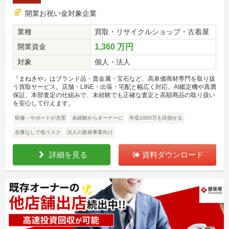
開業お祝い金対象企業
業種
買取・リサイクルショップ・古着屋
開業資金
1,360 万円
対象
個人・法人
『まねきや』はブランド品・貴金属・宝石など、高単価商材専門を取り扱
う買取サービス。店舗・LINE・出張・宅配と幅広く対応。AI鑑定機や真贋
保証、本部査定の仕組みで、未経験でも正確な査定と高額商品の取り扱い
を安心して行えます。
研修・サポートが充実
未経験からオーナーに
年収1000万を目指せる
在庫なしで低リスク
法人の新規事業向け
詳細を見る
資料ダウンロード