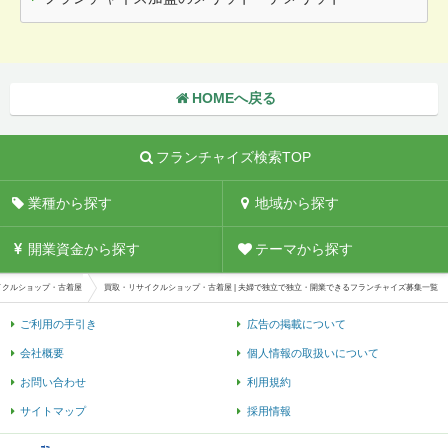
HOMEへ戻る
フランチャイズ検索TOP
業種から探す
地域から探す
開業資金から探す
テーマから探す
イクルショップ・古着屋
買取・リサイクルショップ・古着屋 | 夫婦で独立で独立・開業できるフランチャイズ募集一覧
ご利用の手引き
広告の掲載について
会社概要
個人情報の取扱いについて
お問い合わせ
利用規約
サイトマップ
採用情報