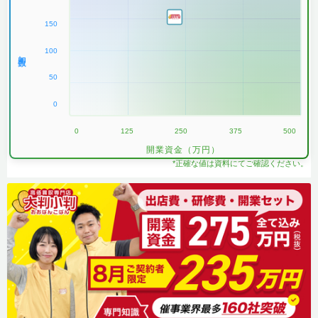
150
100
加盟数
50
0
0
125
250
375
500
開業資金（万円）
*正確な値は資料にてご確認ください。