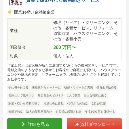
資金で始められる御用聞きサービス
開業お祝い金対象企業
修理（リペア）・クリーニング、そ
の他・各種サービス、リフォーム・
業種
原状回復、ハウスクリーニング、そ
の他・各種小売
開業資金
300 万円〜
対象
個人・法人
『家工房』は金沢屋が新たに展開する“おうちの御用聞きサービス”です。
電球交換のような小さな事からお客様のご自宅にお伺いし、ハウスクリー
ニングや庭木の剪定、リフォームまで、地域のお困りごとを解決していく
お仕事です。
手に職を付ける
未経験からオーナーに
研修・サポートが充実
低資金で始める
在庫なしで低リスク
無店舗型のビジネス
1人で開業
自由な時間に働く
副業・空いた時間で稼ぐ
地域社会に貢献
40代からの独立
女性が活躍
夫婦で独立
法人の新規事業向け
お客様に感謝される
年収1000万を目指せる
詳細を見る
資料ダウンロード