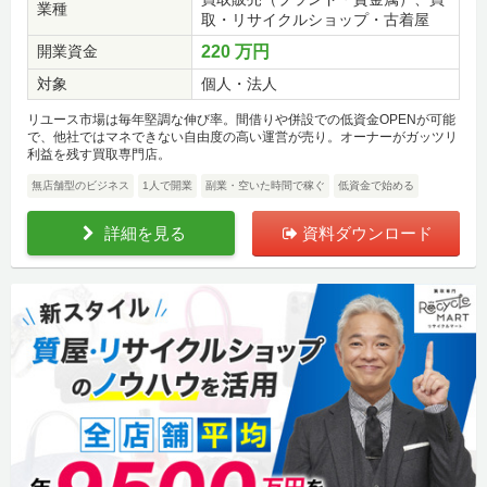
業種
取・リサイクルショップ・古着屋
開業資金
220 万円
対象
個人・法人
リユース市場は毎年堅調な伸び率。間借りや併設での低資金OPENが可能
で、他社ではマネできない自由度の高い運営が売り。オーナーがガッツリ
利益を残す買取専門店。
無店舗型のビジネス
1人で開業
副業・空いた時間で稼ぐ
低資金で始める
詳細を見る
資料ダウンロード