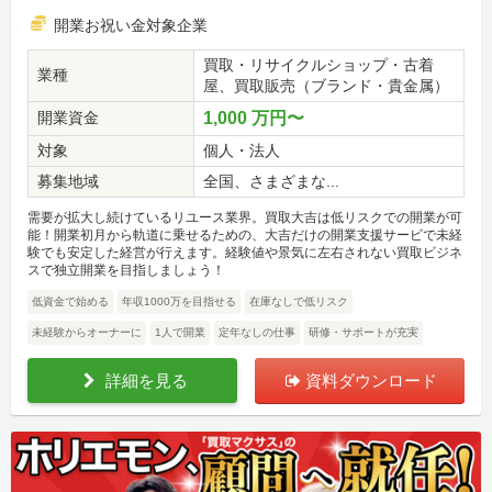
開業お祝い金対象企業
買取・リサイクルショップ・古着
業種
屋、買取販売（ブランド・貴金属）
開業資金
1,000 万円〜
対象
個人・法人
募集地域
全国、さまざまな...
需要が拡大し続けているリユース業界。買取大吉は低リスクでの開業が可
能！開業初月から軌道に乗せるための、大吉だけの開業支援サービで未経
験でも安定した経営が行えます。経験値や景気に左右されない買取ビジネ
スで独立開業を目指しましょう！
低資金で始める
年収1000万を目指せる
在庫なしで低リスク
未経験からオーナーに
1人で開業
定年なしの仕事
研修・サポートが充実
詳細を見る
資料ダウンロード