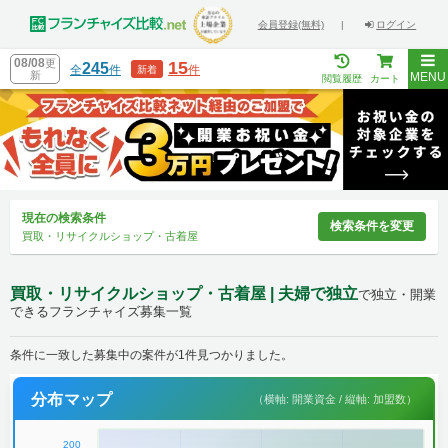
会員登録(無料)
|
ログイン
08/08
更
15
245
全
件
件
新着
新
MENU
閲覧履歴
カート
現在の検索条件
検索条件を変更
買取・リサイクルショップ・古着屋
買取・リサイクルショップ・古着屋 | 夫婦で独立
で独立・開業
できるフランチャイズ募集一覧
条件に一致した募集中の案件が1件見つかりました。
分布マップ
（横軸: 開業資金 / 縦軸: 加盟数）
200