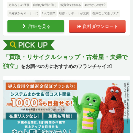
定年なしの仕事
自由な時間に働く
低資金で始める
40代からの独立
未経験からオーナーに
1人で開業
研修・サポートが充実
在庫なしで低リスク
詳細を見る
資料ダウンロード
「買取・リサイクルショップ・古着屋・夫婦で
独立」
をお調べの方におすすめのフランチャイズ!