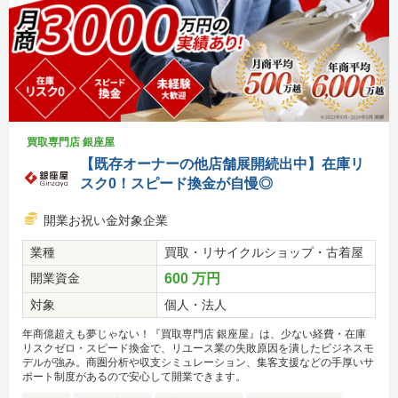
買取専門店 銀座屋
【既存オーナーの他店舗展開続出中】在庫リ
スク0！スピード換金が自慢◎
開業お祝い金対象企業
業種
買取・リサイクルショップ・古着屋
開業資金
600 万円
対象
個人・法人
年商億超えも夢じゃない！『買取専門店 銀座屋』は、少ない経費・在庫
リスクゼロ・スピード換金で、リユース業の失敗原因を潰したビジネスモ
デルが強み。商圏分析や収支シミュレーション、集客支援などの手厚いサ
ポート制度があるので安心して開業できます。