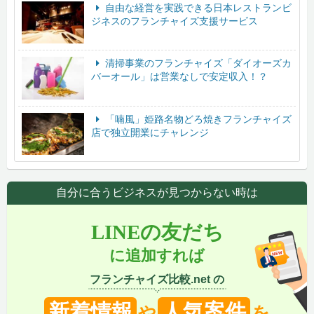
自由な経営を実践できる日本レストランビ
ジネスのフランチャイズ支援サービス
清掃事業のフランチャイズ「ダイオーズカ
バーオール」は営業なしで安定収入！？
「喃風」姫路名物どろ焼きフランチャイズ
店で独立開業にチャレンジ
自分に合うビジネスが見つからない時は
LINEの友だち
に追加すれば
フランチャイズ比較.net の
新着情報
人気案件
や
を