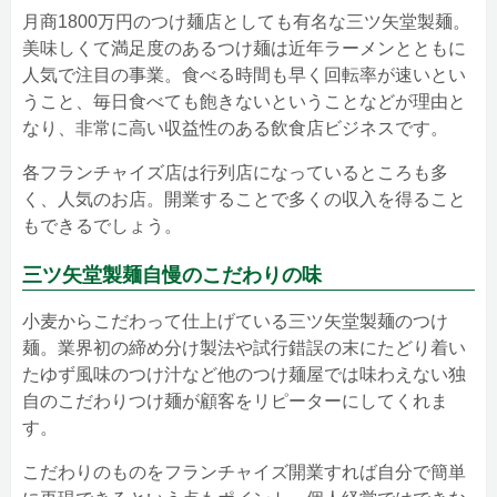
月商1800万円のつけ麺店としても有名な三ツ矢堂製麺。
美味しくて満足度のあるつけ麺は近年ラーメンとともに
人気で注目の事業。食べる時間も早く回転率が速いとい
うこと、毎日食べても飽きないということなどが理由と
なり、非常に高い収益性のある飲食店ビジネスです。
各フランチャイズ店は行列店になっているところも多
く、人気のお店。開業することで多くの収入を得ること
もできるでしょう。
三ツ矢堂製麺自慢のこだわりの味
小麦からこだわって仕上げている三ツ矢堂製麺のつけ
麺。業界初の締め分け製法や試行錯誤の末にたどり着い
たゆず風味のつけ汁など他のつけ麺屋では味わえない独
自のこだわりつけ麺が顧客をリピーターにしてくれま
す。
こだわりのものをフランチャイズ開業すれば自分で簡単