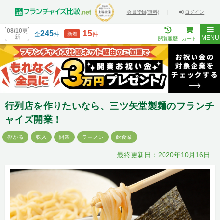
会員登録(無料)
|
ログイン
08/10
更
15
245
全
件
件
新着
新
MENU
閲覧履歴
カート
行列店を作りたいなら、三ツ矢堂製麺のフランチ
ャイズ開業！
儲かる
収入
開業
ラーメン
飲食業
最終更新日：2020年10月16日