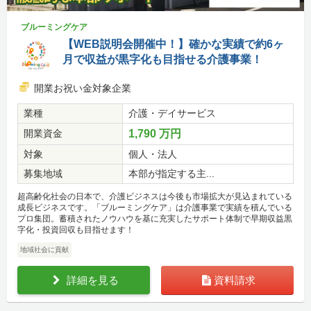
ブルーミングケア
【WEB説明会開催中！】確かな実績で約6ヶ
月で収益が黒字化も目指せる介護事業！
開業お祝い金対象企業
業種
介護・デイサービス
開業資金
1,790 万円
対象
個人・法人
募集地域
本部が指定する主...
超高齢化社会の日本で、介護ビジネスは今後も市場拡大が見込まれている
成長ビジネスです。「ブルーミングケア」は介護事業で実績を積んでいる
プロ集団。蓄積されたノウハウを基に充実したサポート体制で早期収益黒
字化・投資回収も目指せます！
地域社会に貢献
詳細を見る
資料請求