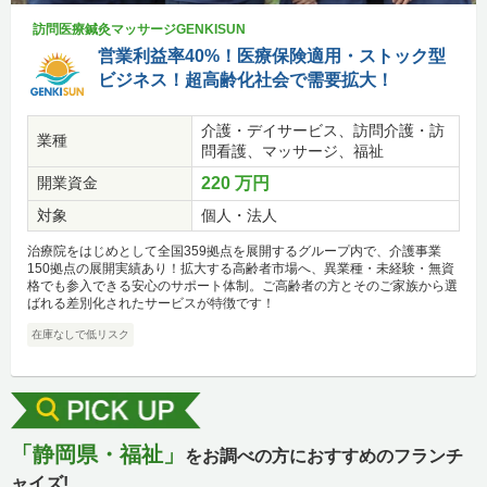
訪問医療鍼灸マッサージGENKISUN
営業利益率40%！医療保険適用・ストック型
ビジネス！超高齢化社会で需要拡大！
介護・デイサービス、訪問介護・訪
業種
問看護、マッサージ、福祉
開業資金
220 万円
対象
個人・法人
治療院をはじめとして全国359拠点を展開するグループ内で、介護事業
150拠点の展開実績あり！拡大する高齢者市場へ、異業種・未経験・無資
格でも参入できる安心のサポート体制。ご高齢者の方とそのご家族から選
ばれる差別化されたサービスが特徴です！
在庫なしで低リスク
「静岡県・福祉」
をお調べの方におすすめのフランチ
ャイズ!