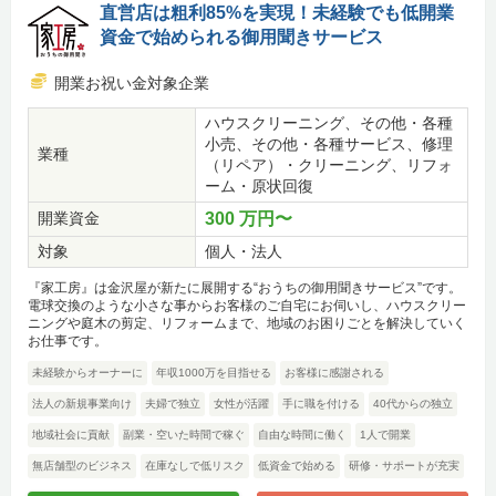
直営店は粗利85%を実現！未経験でも低開業
資金で始められる御用聞きサービス
開業お祝い金対象企業
ハウスクリーニング、その他・各種
小売、その他・各種サービス、修理
業種
（リペア）・クリーニング、リフォ
ーム・原状回復
開業資金
300 万円〜
対象
個人・法人
『家工房』は金沢屋が新たに展開する“おうちの御用聞きサービス”です。
電球交換のような小さな事からお客様のご自宅にお伺いし、ハウスクリー
ニングや庭木の剪定、リフォームまで、地域のお困りごとを解決していく
お仕事です。
未経験からオーナーに
年収1000万を目指せる
お客様に感謝される
法人の新規事業向け
夫婦で独立
女性が活躍
手に職を付ける
40代からの独立
地域社会に貢献
副業・空いた時間で稼ぐ
自由な時間に働く
1人で開業
無店舗型のビジネス
在庫なしで低リスク
低資金で始める
研修・サポートが充実