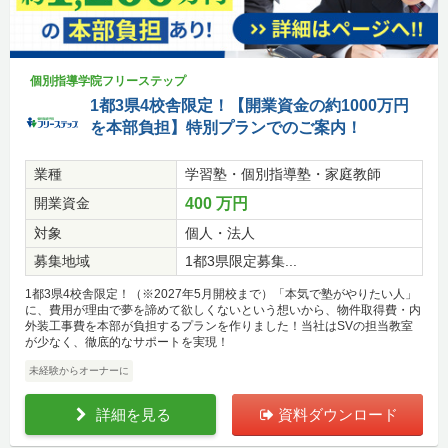
個別指導学院フリーステップ
1都3県4校舎限定！【開業資金の約1000万円
を本部負担】特別プランでのご案内！
業種
学習塾・個別指導塾・家庭教師
開業資金
400 万円
対象
個人・法人
募集地域
1都3県限定募集...
1都3県4校舎限定！（※2027年5月開校まで）「本気で塾がやりたい人」
に、費用が理由で夢を諦めて欲しくないという想いから、物件取得費・内
外装工事費を本部が負担するプランを作りました！当社はSVの担当教室
が少なく、徹底的なサポートを実現！
未経験からオーナーに
詳細を見る
資料ダウンロード