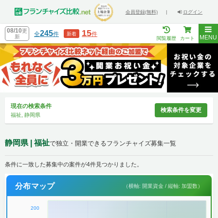
会員登録(無料)
|
ログイン
08/10
更
15
245
全
件
件
新着
新
MENU
閲覧履歴
カート
現在の検索条件
検索条件を変更
福祉, 静岡県
静岡県 | 福祉
で独立・開業できるフランチャイズ募集一覧
条件に一致した募集中の案件が4件見つかりました。
分布マップ
（横軸: 開業資金 / 縦軸: 加盟数）
200