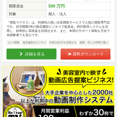
開業資金
500 万円
対象
個人・法人
『買取マクサス』は、利便性の高い出張買取サービスで人気の買取専門店
です。自宅開業OKの無店舗型ビジネスで低資金。特許取得システムを活
用し、効率的に高収益を目指せます。また、本部のサポート体制も万全で
未経験者でも安心です。
1人で開業
無店舗型のビジネス
年収1000万を目指せる
副業・空いた時間で稼ぐ
詳細を見る
資料ダウンロード