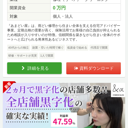
開業資金
0 万円
対象
個人・法人
『あまどい屋』は、雨どい修理から住まい全体を支える住宅アドバイザー
事業。定期点検の需要が高く、保険活用でお客様の自己負担が抑えられる
ため相談が入りやすいのが特徴。信頼関係を築きながら住まい全体のサポ
ートへと広げられる将来性あるビジネスです。
40代からの独立
副業・空いた時間で稼ぐ
低資金で始める
代理店で開業
研修・サポートが充実
1人で開業
詳細を見る
資料ダウンロード
新着