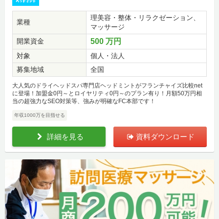
理美容・整体・リラクゼーション、
業種
マッサージ
開業資金
500 万円
対象
個人・法人
募集地域
全国
大人気のドライヘッドスパ専門店ヘッドミントがフランチャイズ比較net
に登場！加盟金0円～とロイヤリティ0円～のプラン有り！月額50万円相
当の超強力なSEO対策等、強みが明確なFC本部です！
年収1000万を目指せる
詳細を見る
資料ダウンロード