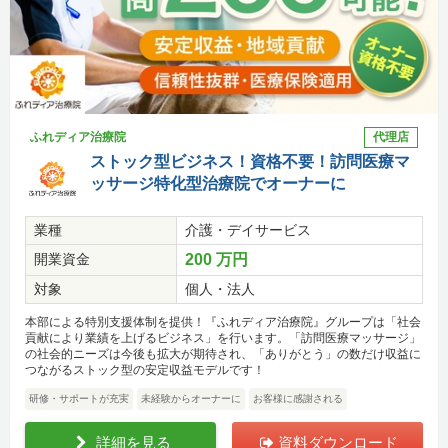
ふれディア治療院
代理店
ストック型ビジネス！資格不要！訪問医療マ
ッサージ特化型治療院でオーナーに
業種
介護・デイサービス
開業資金
200 万円
対象
個人・法人
本部による特別支援体制を提供！『ふれディア治療院』グループは「社会
貢献により業績を上げるビジネス」を行います。「訪問医療マッサージ」
の社会的ニーズは今後も拡大が期待され、「ありがとう」の数だけ収益に
つながるストック型の安定収益モデルです！
研修・サポートが充実
未経験からオーナーに
お客様に感謝される
詳細を見る
資料ダウンロード