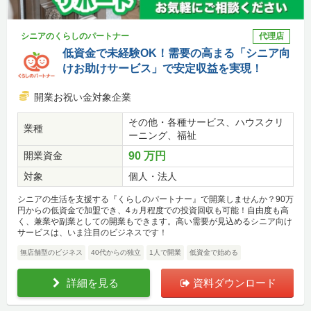
シニアのくらしのパートナー
代理店
低資金で未経験OK！需要の高まる「シニア向
けお助けサービス」で安定収益を実現！
開業お祝い金対象企業
その他・各種サービス、ハウスクリ
業種
ーニング、福祉
開業資金
90 万円
対象
個人・法人
シニアの生活を支援する『くらしのパートナー』で開業しませんか？90万
円からの低資金で加盟でき、4ヵ月程度での投資回収も可能！自由度も高
く、兼業や副業としての開業もできます。高い需要が見込めるシニア向け
サービスは、いま注目のビジネスです！
無店舗型のビジネス
40代からの独立
1人で開業
低資金で始める
詳細を見る
資料ダウンロード