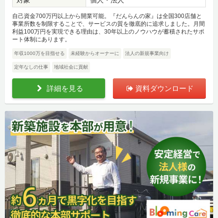
対象
個人・法人
自己資金700万円以上から開業可能。『だんらんの家』は全国300店舗と
事業所数を制限することで、サービスの質を徹底的に追求しました。月間
利益100万円を実現できる理由は、30年以上のノウハウが蓄積されたサポ
ート体制にあります。
年収1000万を目指せる
未経験からオーナーに
法人の新規事業向け
定年なしの仕事
地域社会に貢献
詳細を見る
資料ダウンロード