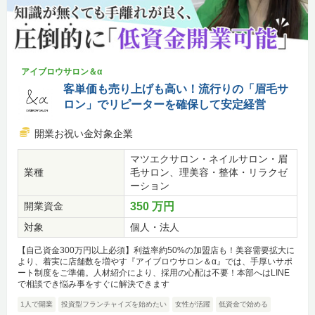
アイブロウサロン＆α
客単価も売り上げも高い！流行りの「眉毛サ
ロン」でリピーターを確保して安定経営
開業お祝い金対象企業
マツエクサロン・ネイルサロン・眉
業種
毛サロン、理美容・整体・リラクゼ
ーション
開業資金
350 万円
対象
個人・法人
【自己資金300万円以上必須】利益率約50%の加盟店も！美容需要拡大に
より、着実に店舗数を増やす『アイブロウサロン＆α』では、手厚いサポ
ート制度をご準備。人材紹介により、採用の心配は不要！本部へはLINE
で相談でき悩み事をすぐに解決できます
1人で開業
投資型フランチャイズを始めたい
女性が活躍
低資金で始める