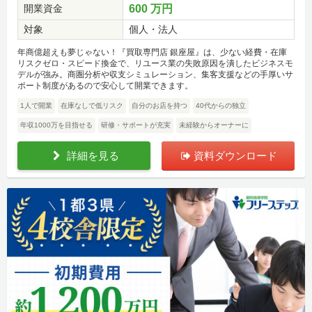
開業資金
600 万円
対象
個人・法人
年商億超えも夢じゃない！『買取専門店 銀座屋』は、少ない経費・在庫
リスクゼロ・スピード換金で、リユース業の失敗原因を潰したビジネスモ
デルが強み。商圏分析や収支シミュレーション、集客支援などの手厚いサ
ポート制度があるので安心して開業できます。
1人で開業
在庫なしで低リスク
自分のお店を持つ
40代からの独立
年収1000万を目指せる
研修・サポートが充実
未経験からオーナーに
詳細を見る
資料ダウンロード