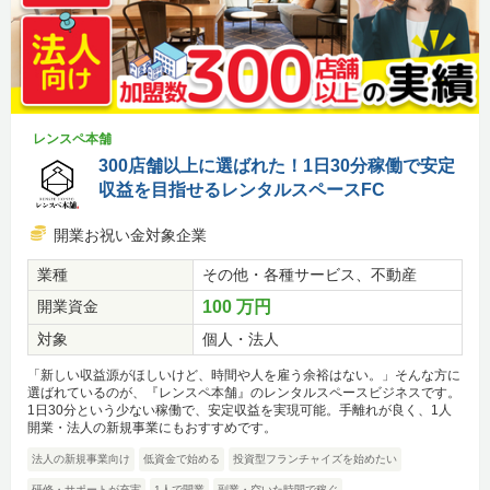
レンスペ本舗
300店舗以上に選ばれた！1日30分稼働で安定
収益を目指せるレンタルスペースFC
開業お祝い金対象企業
業種
その他・各種サービス、不動産
開業資金
100 万円
対象
個人・法人
「新しい収益源がほしいけど、時間や人を雇う余裕はない。」そんな方に
選ばれているのが、『レンスペ本舗』のレンタルスペースビジネスです。
1日30分という少ない稼働で、安定収益を実現可能。手離れが良く、1人
開業・法人の新規事業にもおすすめです。
法人の新規事業向け
低資金で始める
投資型フランチャイズを始めたい
研修・サポートが充実
1人で開業
副業・空いた時間で稼ぐ