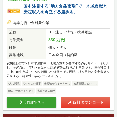
国も注目する“地方創生市場”で、地域貢献と
安定収入を両立する選択を。
開業お祝い金対象企業
業種
IT・通信・情報・携帯電話
開業資金
330 万円
対象
個人・法人
募集地域
日本全国（契約済...
900以上の市区町村で展開中！地域の魅力を発信するWebサイト「まいぷ
れ」を起点に、店舗・自治体の課題解決に取り組む事業です。国が注目す
る地方創生市場で、AIを活用した経営支援を展開。社会貢献と安定収益を
両立する、将来性のあるビジネスです。
1人で開業
定年なしの仕事
未経験からオーナーに
無店舗型のビジネス
研修・サポートが充実
地域社会に貢献
詳細を見る
資料ダウンロード