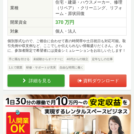
住宅・建築・ハウスメーカー、修理
業種
（リペア）・クリーニング、リフォ
ーム・原状回復
開業資金
370 万円
対象
個人・法人
個別形式なので、ご都合に合わせて夜の時間帯や土日祝日も対応可能。取
引先例や収支例など、ここでしか伝えられない情報盛りだくさん。さら
に、参加者限定で希望者には資金シミュレーションをお出しいたします！
手に職を付ける
未経験からオーナーに
40代からの独立
定年なしの仕事
1人で開業
研修・サポートが充実
自由な時間に働く
詳細を見る
資料ダウンロード