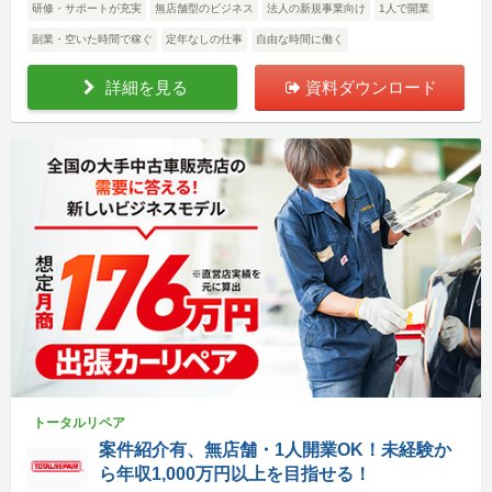
研修・サポートが充実
無店舗型のビジネス
法人の新規事業向け
1人で開業
副業・空いた時間で稼ぐ
定年なしの仕事
自由な時間に働く
詳細を見る
資料ダウンロード
トータルリペア
案件紹介有、無店舗・1人開業OK！未経験か
ら年収1,000万円以上を目指せる！