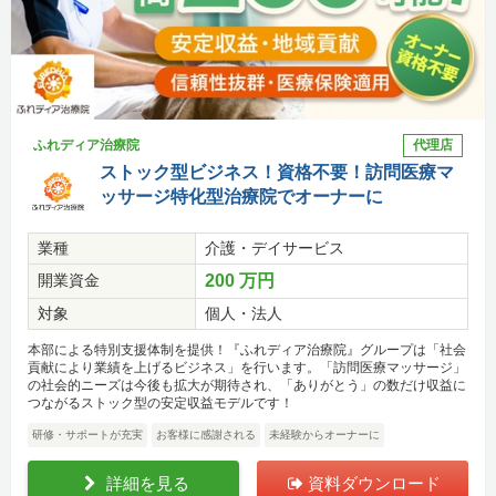
ふれディア治療院
代理店
ストック型ビジネス！資格不要！訪問医療マ
ッサージ特化型治療院でオーナーに
業種
介護・デイサービス
開業資金
200 万円
対象
個人・法人
本部による特別支援体制を提供！『ふれディア治療院』グループは「社会
貢献により業績を上げるビジネス」を行います。「訪問医療マッサージ」
の社会的ニーズは今後も拡大が期待され、「ありがとう」の数だけ収益に
つながるストック型の安定収益モデルです！
研修・サポートが充実
お客様に感謝される
未経験からオーナーに
詳細を見る
資料ダウンロード