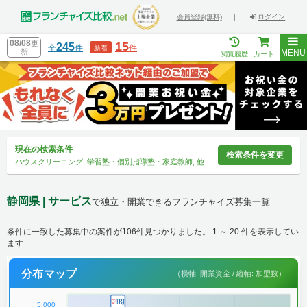
会員登録(無料)
|
ログイン
08/08
更
15
245
全
件
件
新着
新
MENU
閲覧履歴
カート
現在の検索条件
検索条件を変更
ハウスクリーニング, 学習塾・個別指導塾・家庭教師, 他31件, 静岡県
静岡県 | サービス
で独立・開業できるフランチャイズ募集一覧
条件に一致した募集中の案件が106件見つかりました。 1 ～ 20 件を表示してい
ます
分布マップ
（横軸: 開業資金 / 縦軸: 加盟数）
5,000