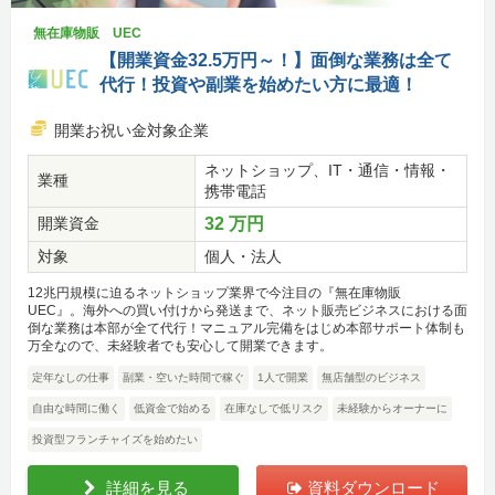
無在庫物販 UEC
【開業資金32.5万円～！】面倒な業務は全て
代行！投資や副業を始めたい方に最適！
開業お祝い金対象企業
ネットショップ、IT・通信・情報・
業種
携帯電話
開業資金
32 万円
対象
個人・法人
12兆円規模に迫るネットショップ業界で今注目の『無在庫物販
UEC』。海外への買い付けから発送まで、ネット販売ビジネスにおける面
倒な業務は本部が全て代行！マニュアル完備をはじめ本部サポート体制も
万全なので、未経験者でも安心して開業できます。
定年なしの仕事
副業・空いた時間で稼ぐ
1人で開業
無店舗型のビジネス
自由な時間に働く
低資金で始める
在庫なしで低リスク
未経験からオーナーに
投資型フランチャイズを始めたい
詳細を見る
資料ダウンロード