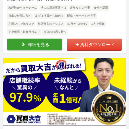
未経験からオーナーに
法人の新規事業向け
定年なしの仕事
女性が活躍
自由な時間に働く
まずは社員から始める
研修・サポートが充実
在庫なしで低リスク
無店舗型のビジネス
40代からの独立
1人で開業
売上保障・営業代行あり
自分のお店を持つ
詳細を見る
資料ダウンロード