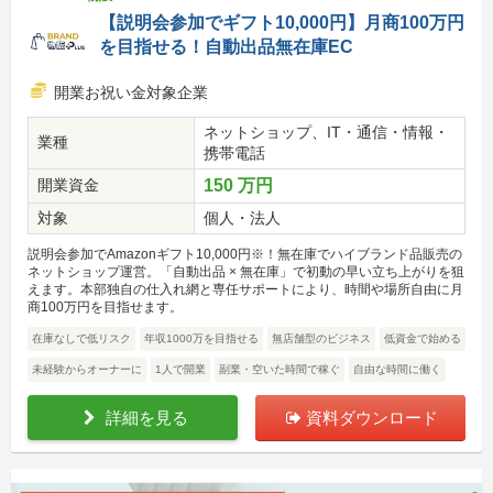
【説明会参加でギフト10,000円】月商100万円
を目指せる！自動出品無在庫EC
開業お祝い金対象企業
ネットショップ、IT・通信・情報・
業種
携帯電話
開業資金
150 万円
対象
個人・法人
説明会参加でAmazonギフト10,000円※！無在庫でハイブランド品販売の
ネットショップ運営。「自動出品 × 無在庫」で初動の早い立ち上がりを狙
えます。本部独自の仕入れ網と専任サポートにより、時間や場所自由に月
商100万円を目指せます。
在庫なしで低リスク
年収1000万を目指せる
無店舗型のビジネス
低資金で始める
未経験からオーナーに
1人で開業
副業・空いた時間で稼ぐ
自由な時間に働く
詳細を見る
資料ダウンロード