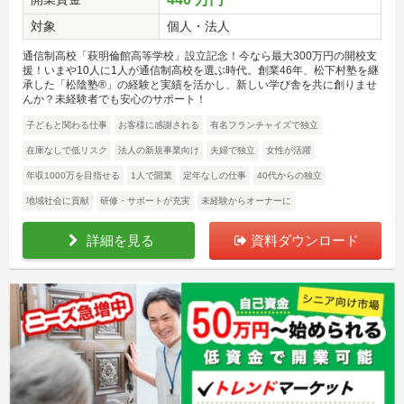
対象
個人・法人
通信制高校「萩明倫館高等学校」設立記念！今なら最大300万円の開校支
援！いまや10人に1人が通信制高校を選ぶ時代。創業46年、松下村塾を継
承した「松陰塾®」の経験と実績を活かし、新しい学び舎を共に創りませ
んか？未経験者でも安心のサポート！
子どもと関わる仕事
お客様に感謝される
有名フランチャイズで独立
在庫なしで低リスク
法人の新規事業向け
夫婦で独立
女性が活躍
年収1000万を目指せる
1人で開業
定年なしの仕事
40代からの独立
地域社会に貢献
研修・サポートが充実
未経験からオーナーに
詳細を見る
資料ダウンロード