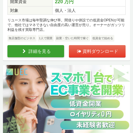
開業資金
220 万円
対象
個人・法人
リユース市場は毎年堅調な伸び率。間借りや併設での低資金OPENが可能
で、他社ではマネできない自由度の高い運営が売り。オーナーがガッツリ
利益を残す買取専門店。
無店舗型のビジネス
1人で開業
副業・空いた時間で稼ぐ
低資金で始める
詳細を見る
資料ダウンロード