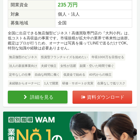
開業資金
235 万円
対象
個人・法人
募集地域
全国
全国に出店できる無店舗型ビジネス！高価買取専門店の『大判小判』は、
低コスト＆高収益の事業です。市場規模が拡大中の業界で将来性は抜群。
鑑定はプロが行うため、オーナーは写真を撮ってLINEで送るだけでOK。
特別な知識や経験は必要ありません。
無店舗型のビジネス
投資型フランチャイズを始めたい
年収1000万を目指せる
法人の新規事業向け
夫婦で独立
女性が活躍
副業・空いた時間で稼ぐ
定年なしの仕事
自由な時間に働く
低資金で始める
40代からの独立
未経験からオーナーに
1人で開業
研修・サポートが充実
在庫なしで低リスク
詳細を見る
資料ダウンロード