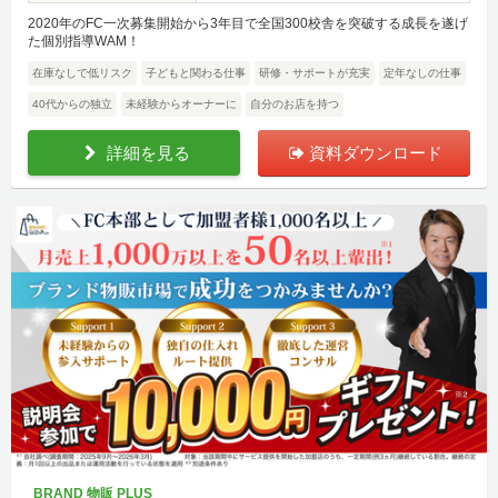
2020年のFC一次募集開始から3年目で全国300校舎を突破する成長を遂げ
た個別指導WAM！
在庫なしで低リスク
子どもと関わる仕事
研修・サポートが充実
定年なしの仕事
40代からの独立
未経験からオーナーに
自分のお店を持つ
詳細を見る
資料ダウンロード
BRAND 物販 PLUS