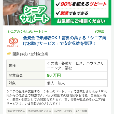
シニアのくらしのパートナー
代理店
低資金で未経験OK！需要の高まる「シニア向
けお助けサービス」で安定収益を実現！
開業お祝い金対象企業
その他・各種サービス、ハウスクリ
業種
ーニング、福祉
開業資金
90 万円
対象
個人・法人
シニアの生活を支援する『くらしのパートナー』で開業しませんか？90万
円からの低資金で加盟でき、4ヵ月程度での投資回収も可能！自由度も高
く、兼業や副業としての開業もできます。高い需要が見込めるシニア向け
サービスは、いま注目のビジネスです！
低資金で始める
無店舗型のビジネス
40代からの独立
1人で開業