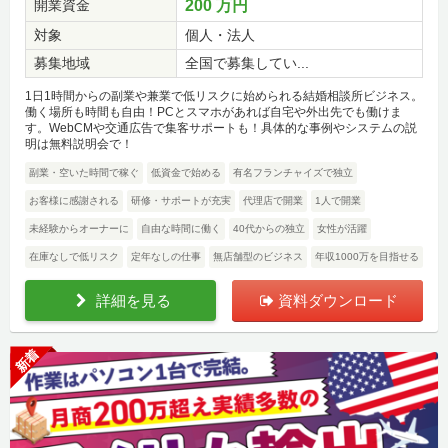
開業資金
200 万円
対象
個人・法人
募集地域
全国で募集してい...
1日1時間からの副業や兼業で低リスクに始められる結婚相談所ビジネス。
働く場所も時間も自由！PCとスマホがあれば自宅や外出先でも働けま
す。WebCMや交通広告で集客サポートも！具体的な事例やシステムの説
明は無料説明会で！
副業・空いた時間で稼ぐ
低資金で始める
有名フランチャイズで独立
お客様に感謝される
研修・サポートが充実
代理店で開業
1人で開業
未経験からオーナーに
自由な時間に働く
40代からの独立
女性が活躍
在庫なしで低リスク
定年なしの仕事
無店舗型のビジネス
年収1000万を目指せる
詳細を見る
資料ダウンロード
新着