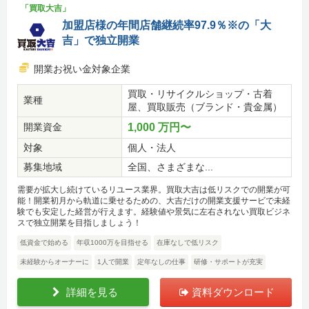
「買取大吉」
加盟店様の年間店舗継続率97.9％※の「大
吉」で独立開業
開業お祝い金対象企業
買取・リサイクルショップ・古着
業種
屋、買取販売（ブランド・貴金属）
開業資金
1,000 万円〜
対象
個人・法人
募集地域
全国、さまざまな...
需要が拡大し続けているリユース業界。買取大吉は低リスクでの開業が可
能！開業初月から軌道に乗せるための、大吉だけの開業支援サービで未経
験でも安定した経営が行えます。経験値や景気に左右されない買取ビジネ
スで独立開業を目指しましょう！
低資金で始める
年収1000万を目指せる
在庫なしで低リスク
未経験からオーナーに
1人で開業
定年なしの仕事
研修・サポートが充実
詳細を見る
資料ダウンロード