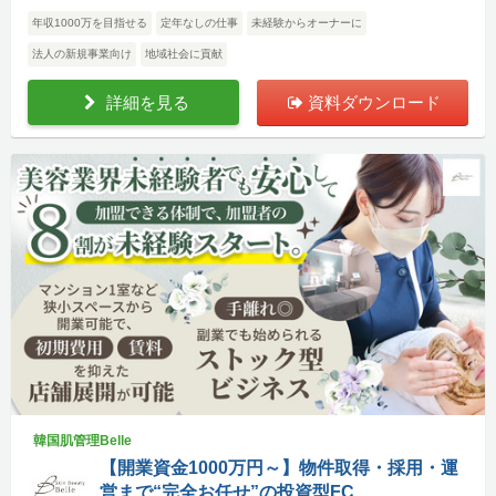
年収1000万を目指せる
定年なしの仕事
未経験からオーナーに
法人の新規事業向け
地域社会に貢献
詳細を見る
資料ダウンロード
韓国肌管理Belle
【開業資金1000万円～】物件取得・採用・運
営まで“完全お任せ”の投資型FC