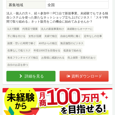
募集地域
全国
法人・個人の方々、続々参加中！PC1台で新規事業。未経験でもできる独
自システムを使った新たなネットショップ立ち上げビジネス！「スキマ時
間で取り組める」ネット販売をこの機会に始めてみませんか？
1人で開業
代理店で開業
法人の新規事業向け
未経験からオーナーに
手に職を付ける
女性が活躍
夫婦で独立
自由な時間に働く
定年なしの仕事
副業・空いた時間で稼ぐ
40代からの独立
無店舗型のビジネス
在庫なしで低リスク
年収1000万を目指せる
低資金で始める
有名フランチャイズで独立
お客様に感謝される
売上保障・営業代行あり
自分のお店を持つ
詳細を見る
資料ダウンロード