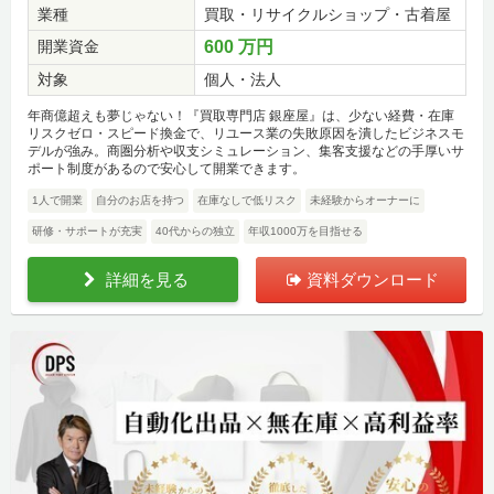
業種
買取・リサイクルショップ・古着屋
開業資金
600 万円
対象
個人・法人
年商億超えも夢じゃない！『買取専門店 銀座屋』は、少ない経費・在庫
リスクゼロ・スピード換金で、リユース業の失敗原因を潰したビジネスモ
デルが強み。商圏分析や収支シミュレーション、集客支援などの手厚いサ
ポート制度があるので安心して開業できます。
1人で開業
自分のお店を持つ
在庫なしで低リスク
未経験からオーナーに
研修・サポートが充実
40代からの独立
年収1000万を目指せる
詳細を見る
資料ダウンロード