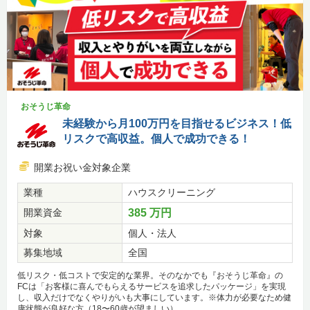
おそうじ革命
未経験から月100万円を目指せるビジネス！低
リスクで高収益。個人で成功できる！
開業お祝い金対象企業
業種
ハウスクリーニング
開業資金
385 万円
対象
個人・法人
募集地域
全国
低リスク・低コストで安定的な業界。そのなかでも『おそうじ革命』の
FCは「お客様に喜んでもらえるサービスを追求したパッケージ」を実現
し、収入だけでなくやりがいも大事にしています。※体力が必要なため健
康状態が良好な方（18〜60歳が望ましい）