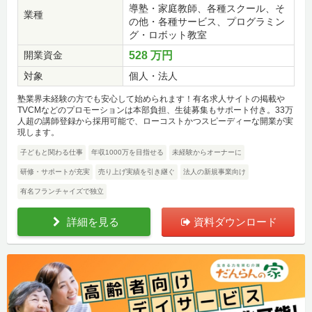
導塾・家庭教師、各種スクール、そ
業種
の他・各種サービス、プログラミン
グ・ロボット教室
開業資金
528 万円
対象
個人・法人
塾業界未経験の方でも安心して始められます！有名求人サイトの掲載や
TVCMなどのプロモーションは本部負担、生徒募集もサポート付き。33万
人超の講師登録から採用可能で、ローコストかつスピーディーな開業が実
現します。
子どもと関わる仕事
年収1000万を目指せる
未経験からオーナーに
研修・サポートが充実
売り上げ実績を引き継ぐ
法人の新規事業向け
有名フランチャイズで独立
詳細を見る
資料ダウンロード