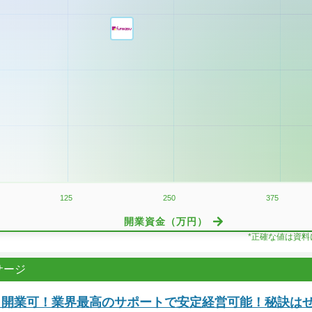
125
250
375
開業資金（万円）
*正確な値は資
サージ
万～開業可！業界最高のサポートで安定経営可能！秘訣は