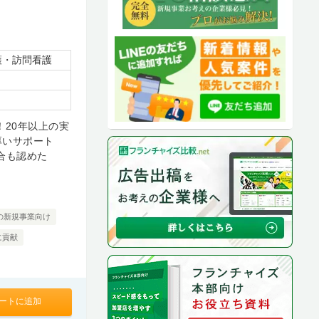
護・訪問看護
！20年以上の実
厚いサポート
合も認めた
の新規事業向け
に貢献
ートに追加