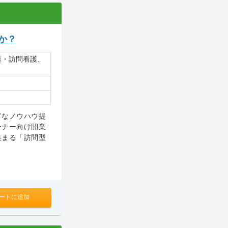
か？
護・訪問看護、
富なノウハウ提
ーナー向け開業
集まる「訪問型
ートに追加