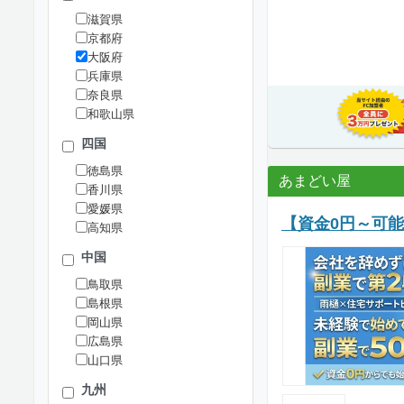
滋賀県
京都府
大阪府
兵庫県
奈良県
和歌山県
四国
徳島県
あまどい屋
香川県
愛媛県
【資金0円～可
高知県
中国
鳥取県
島根県
岡山県
広島県
山口県
九州