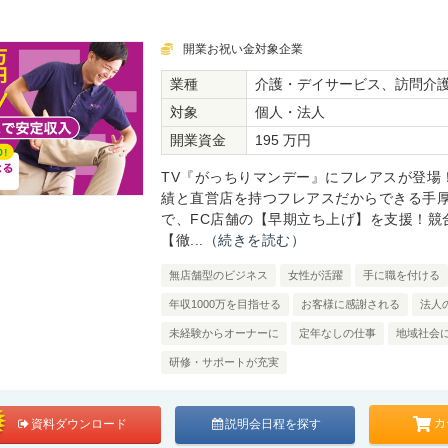
開業お祝い金対象企業
業種
介護・デイサービス、訪問介
対象
個人・法人
開業資金
195 万円
TV『がっちりマンデー』にフレアスが登場
績と直営店を持つフレアスだからできる手
で、FC店舗の【早期立ち上げ】を支援！競
【徹...
（続きを読む）
無店舗型のビジネス
女性が活躍
手に職を付ける
年収1000万を目指せる
お客様に感謝される
法人
未経験からオーナーに
定年なしの仕事
地域社会
研修・サポートが充実
カ
資料ダウンロード
説明会日程を探す