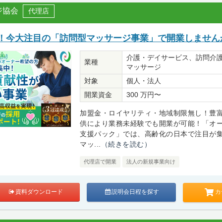
ジ協会
代理店
必見！今大注目の「訪問型マッサージ事業」で開業しません
介護・デイサービス、訪問介
業種
マッサージ
対象
個人・法人
開業資金
300 万円〜
加盟金・ロイヤリティ・地域制限無し！豊
供により業務未経験でも開業が可能！「オ
支援パック」では、高齢化の日本で注目が
マッ...
（続きを読む）
代理店で開業
法人の新規事業向け
カ
資料ダウンロード
説明会日程を探す