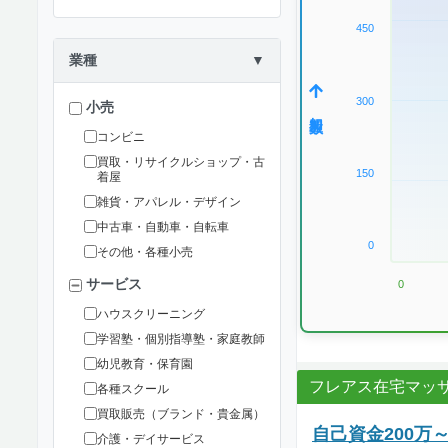
450
業種
▼
300
小売
加盟数
コンビニ
買取・リサイクルショップ・古
150
着屋
雑貨・アパレル・デザイン
中古車・自動車・自転車
0
その他・各種小売
サービス
0
ハウスクリーニング
学習塾・個別指導塾・家庭教師
幼児教育・保育園
フレアス在宅マッ
各種スクール
買取販売（ブランド・貴金属）
自己資金200
介護・デイサービス