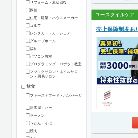
リフォーム・原状回復
探偵
ユースタイルケア
住宅・建築・ハウスメーカー
ゴルフ
売上保障制度あ
レンタカー・カーシェア
グループホーム
福祉
パソコン教室
プログラミング・ロボット教室
マツエクサロン・ネイルサロ
ン・眉毛サロン
飲食
ファーストフード・ハンバーガ
ー
居酒屋・バー
ラーメン
うどん・そば
焼肉