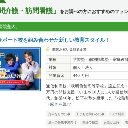
問介護・訪問看護」
をお調べの方におすすめのフラン
松陰塾®」
サポート校を組み合わせた新しい教育スタイル！
開業お祝い金対象企業
業種
学習塾・個別指導塾・家庭教
対象
個人・法人
開業資金
440 万円
通信制高校「萩明倫館高等学校」設立記念！
万円の開校支援！いまや10人に1人が通信
代。創業46年、松下村塾を継承した「松陰塾®
（続きを読む）
定年なしの仕事
子どもと関わる仕事
1人で開業
法人の新規事業向け
夫婦で独立
女性が活躍