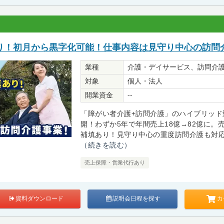
り！初月から黒字化可能！仕事内容は見守り中心の訪問
業種
介護・デイサービス、訪問介
対象
個人・法人
開業資金
--
「障がい者介護+訪問介護」のハイブリッド
開！わずか5年で年間売上18億→82億に。
補填あり！見守り中心の重度訪問介護も対応で
（続きを読む）
売上保障・営業代行あり
カ
資料ダウンロード
説明会日程を探す