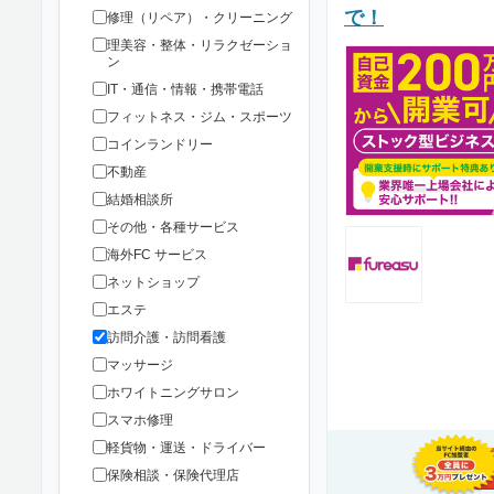
で！
修理（リペア）・クリーニング
理美容・整体・リラクゼーショ
ン
IT・通信・情報・携帯電話
フィットネス・ジム・スポーツ
コインランドリー
不動産
結婚相談所
その他・各種サービス
海外FC サービス
ネットショップ
エステ
訪問介護・訪問看護
マッサージ
ホワイトニングサロン
スマホ修理
軽貨物・運送・ドライバー
保険相談・保険代理店