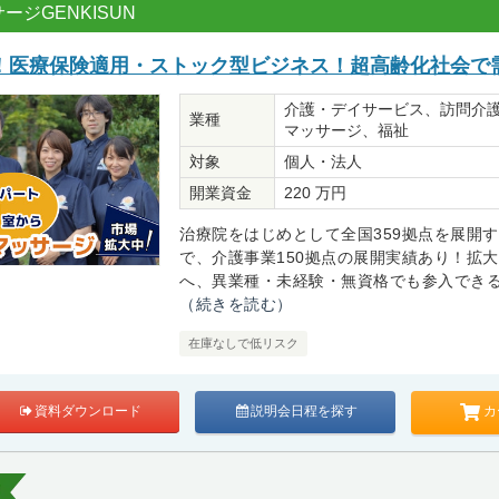
ジGENKISUN
%！医療保険適用・ストック型ビジネス！超高齢化社会で
介護・デイサービス、訪問介
業種
マッサージ、福祉
対象
個人・法人
開業資金
220 万円
治療院をはじめとして全国359拠点を展開
で、介護事業150拠点の展開実績あり！拡
へ、異業種・未経験・無資格でも参入できる安
（続きを読む）
在庫なしで低リスク
カ
資料ダウンロード
説明会日程を探す