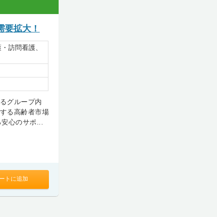
需要拡大！
護・訪問看護、
するグループ内
大する高齢者市場
心のサポ...
ートに追加