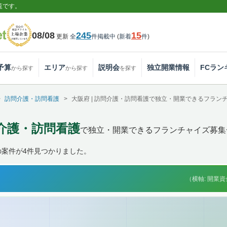
覧です。
08/08
245
15
更新
全
件掲載中
(
新着
件
)
予算
エリア
説明会
独立開業情報
FCラン
から探す
から探す
を探す
訪問介護・訪問看護
大阪府 | 訪問介護・訪問看護で独立・開業できるフラン
問介護・訪問看護
で独立・開業できるフランチャイズ募集
の案件が4件見つかりました。
（横軸: 開業資金