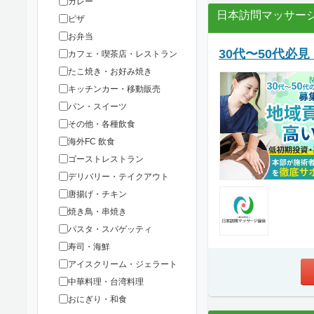
カレー
日本訪問マッサー
ピザ
お弁当
30代〜50代
カフェ・喫茶店・レストラン
たこ焼き・お好み焼き
キッチンカー・移動販売
パン・スイーツ
その他・各種飲食
海外FC 飲食
ゴーストレストラン
デリバリー・テイクアウト
唐揚げ・チキン
焼き鳥・串焼き
パスタ・スパゲッティ
寿司・海鮮
アイスクリーム・ジェラート
中華料理・台湾料理
おにぎり・和食