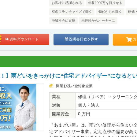
お客様に感謝される
年収1000万を目指せる
有名フランチャイズで独立
40代からの独立
研修
地域社会に貢献
未経験からオーナーに
カ
資料ダウンロード
説明会日程を探す
能！】雨どいをきっかけに“住宅アドバイザー”になると
開業お祝い金対象企業
業種
修理（リペア）・クリーニン
対象
個人・法人
開業資金
0 万円
『あまどい屋』は、雨どい修理から住まい
宅アドバイザー事業。定期点検の需要が高