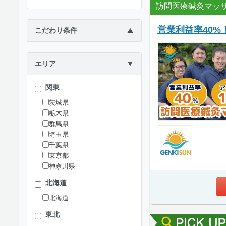
訪問医療鍼灸マッサー
営業利益率40
こだわり条件
▶
エリア
▼
関東
茨城県
栃木県
群馬県
埼玉県
千葉県
東京都
神奈川県
北海道
北海道
東北