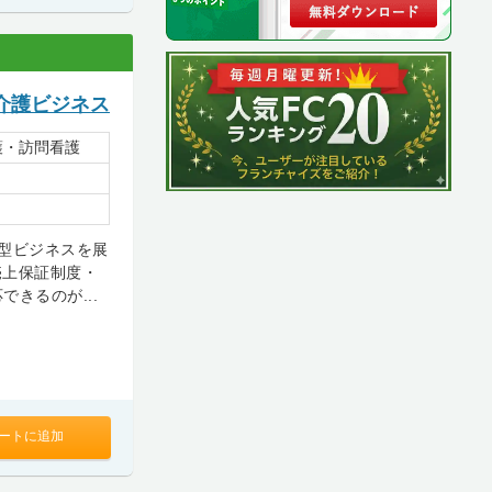
介護ビジネス
護・訪問看護
型ビジネスを展
売上保証制度・
きるのが...
ートに追加