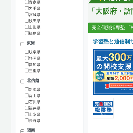
青森県
岩手県
「大阪府・訪
宮城県
秋田県
完全個別指導塾 「
山形県
福島県
学習塾と通信制
東海
岐阜県
静岡県
愛知県
三重県
北信越
新潟県
富山県
石川県
福井県
山梨県
長野県
関西