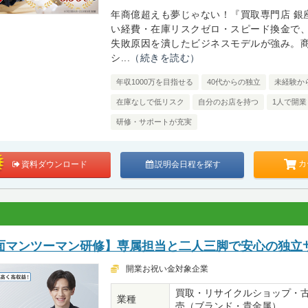
年商億超えも夢じゃない！『買取専門店 銀
い経費・在庫リスクゼロ・スピード換金で
失敗原因を潰したビジネスモデルが強み。
シ...
（続きを読む）
年収1000万を目指せる
40代からの独立
未経験か
在庫なしで低リスク
自分のお店を持つ
1人で開業
研修・サポートが充実
カ
資料ダウンロード
説明会日程を探す
面マンツーマン研修】専属担当と二人三脚で安心の独立
開業お祝い金対象企業
買取・リサイクルショップ・
業種
売（ブランド・貴金属）