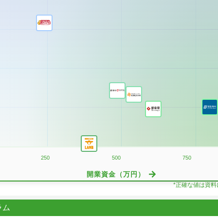
250
500
750
開業資金（万円）
*正確な値は資
ラム