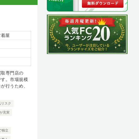
古着屋
買取専門店の
です。市場規模
ロが行うため、
低リスク
が充実
で独立