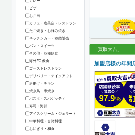
カレー
ピザ
お弁当
カフェ・喫茶店・レストラン
たこ焼き・お好み焼き
キッチンカー・移動販売
パン・スイーツ
「買取大吉」
その他・各種飲食
海外FC 飲食
加盟店様の年間店
ゴーストレストラン
デリバリー・テイクアウト
唐揚げ・チキン
焼き鳥・串焼き
パスタ・スパゲッティ
寿司・海鮮
アイスクリーム・ジェラート
中華料理・台湾料理
おにぎり・和食