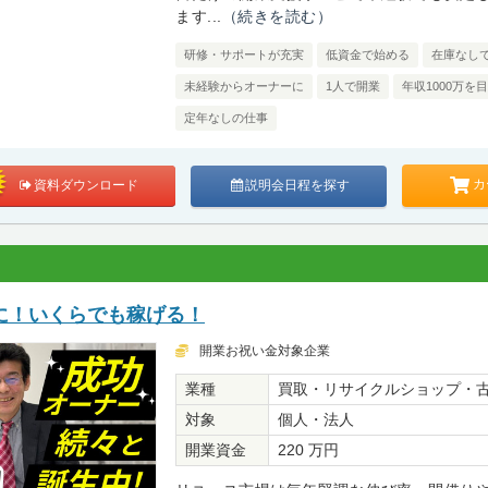
ます...
（続きを読む）
研修・サポートが充実
低資金で始める
在庫なし
未経験からオーナーに
1人で開業
年収1000万を
定年なしの仕事
カ
資料ダウンロード
説明会日程を探す
に！いくらでも稼げる！
開業お祝い金対象企業
業種
買取・リサイクルショップ・
対象
個人・法人
開業資金
220 万円