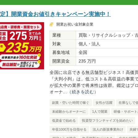
限定】開業資金お値引きキャンペーン実施中！
開業お祝い金対象企業
業種
買取・リサイクルショップ・
対象
個人・法人
募集地域
全国
開業資金
235 万円
全国に出店できる無店舗型ビジネス！高価
『大判小判』は、低コスト＆高収益の事業
が拡大中の業界で将来性は抜群。鑑定はプ
オーナ...
（続きを読む）
副業・空いた時間で稼ぐ
女性が活躍
在庫なしで
未経験からオーナーに
1人で開業
研修・サポート
低資金で始める
投資型フランチャイズを始めたい
年収1000万を目指せる
法人の新規事業向け
夫婦