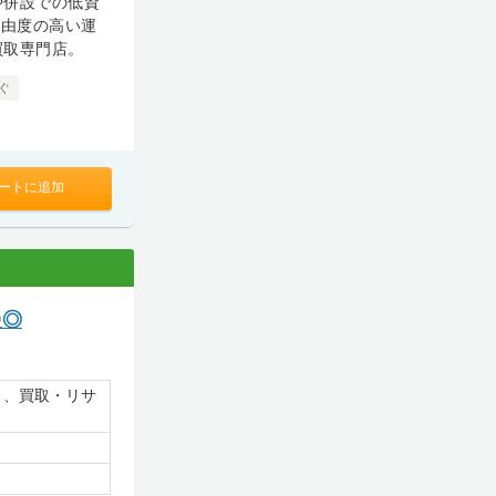
や併設での低資
自由度の高い運
買取専門店。
ぐ
ートに追加
慢◎
）、買取・リサ