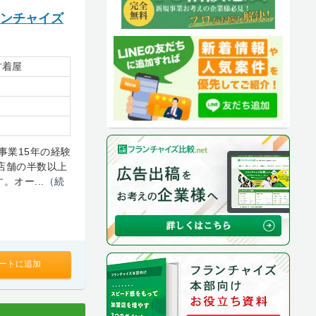
ランチャイズ
古着屋
事業15年の経験
店舗の半数以上
オー...
（続
ートに追加