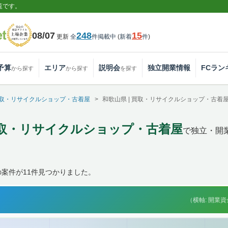
覧です。
08/07
248
15
更新
全
件掲載中
(
新着
件
)
予算
エリア
説明会
独立開業情報
FCラン
から探す
から探す
を探す
取・リサイクルショップ・古着屋
和歌山県 | 買取・リサイクルショップ・古
 買取・リサイクルショップ・古着屋
で独立・開
案件が11件見つかりました。
（横軸: 開業資金