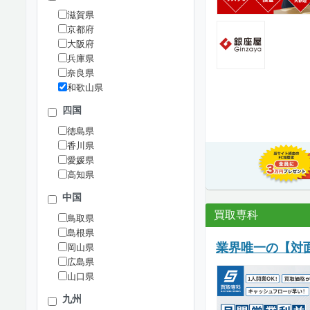
滋賀県
京都府
大阪府
兵庫県
奈良県
和歌山県
四国
徳島県
香川県
愛媛県
高知県
中国
買取専科
鳥取県
島根県
業界唯一の【対
岡山県
広島県
山口県
九州