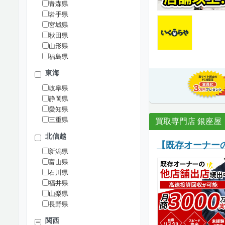
青森県
岩手県
宮城県
秋田県
山形県
福島県
東海
岐阜県
静岡県
愛知県
三重県
買取専門店 銀座屋
北信越
【既存オーナー
新潟県
富山県
石川県
福井県
山梨県
長野県
関西