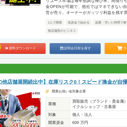
リユース市場は毎年堅調な伸び率。間借り
金OPENが可能で、他社ではマネできない
営が売り。オーナーがガッツリ利益を残す
1人で開業
低資金で始める
副業・空いた時間で稼
無店舗型のビジネス
カ
資料ダウンロード
説明会日程を探す
の他店舗展開続出中】在庫リスク0！スピード換金が自
開業お祝い金対象企業
買取販売（ブランド・貴金属
業種
イクルショップ・古着屋
対象
個人・法人
開業資金
600 万円