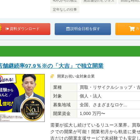
40代からの独立
無店舗型のビジネス
自由な時間
定年なしの仕事
カ
資料ダウンロード
説明会日程を探す
舗継続率97.9％※の「大吉」で独立開業
開業お祝い金対象企業
業種
買取・リサイクルショップ・
対象
個人・法人
募集地域
全国、さまざまなロケ...
開業資金
1,000 万円〜
需要が拡大し続けているリユース業界。買
クでの開業が可能！開業初月から軌道に乗
吉だけの開業支援サービで未経験でも安定