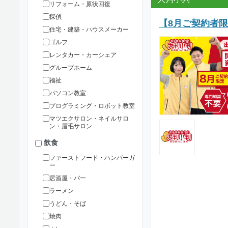
リフォーム・原状回復
探偵
【8月ご契約者
住宅・建築・ハウスメーカー
ゴルフ
レンタカー・カーシェア
グループホーム
福祉
パソコン教室
プログラミング・ロボット教室
マツエクサロン・ネイルサロ
ン・眉毛サロン
飲食
ファーストフード・ハンバーガ
ー
居酒屋・バー
ラーメン
うどん・そば
焼肉