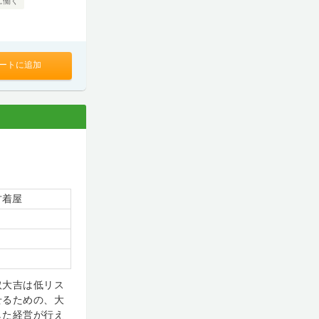
に働く
ートに追加
古着屋
取大吉は低リス
せるための、大
した経営が行え