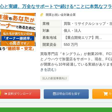
安心と実績、万全なサポートで“続ける”ことに本気なフ
開業お祝い金対象企業
業種
買取・リサイクルショップ・
対象
個人・法人
募集地域
【重点開発エリア】岡...
開業資金
550 万円
買取専門店『キングラム』が創業20年、FC
とノウハウで加盟店をサポート。現在、FC
が開業から10年経過している実績があります。
きを読む）
法人の新規事業向け
カ
資料ダウンロード
説明会日程を探す